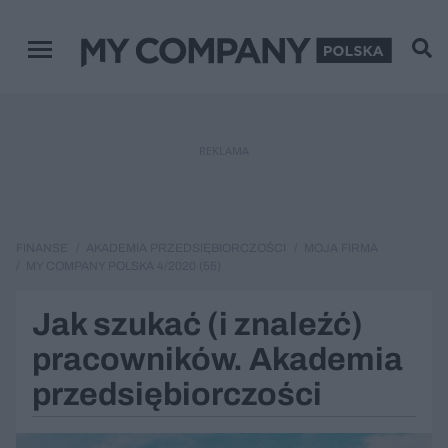
Menu główne
REKLAMA
FINANSE
AKADEMIA PRZEDSIĘBIORCZOŚCI
MOJA FIRMA
MY COMPANY POLSKA 4/2020 (55)
Jak szukać (i znaleźć)
pracowników. Akademia
przedsiębiorczości