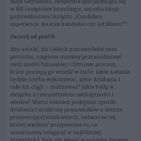
Maja Gojtowska, ekspertka specjalizująca się
w HR i employer brandingu, autorka bloga
gojtowska.com i książki „Candidate
experience. Jeszcze kandydat czy już klient?”.
Zacznij od profili
Aby ustalić, ilu i jakich pracowników nam
potrzeba, najpierw musimy przeanalizować
swój model biznesowy i firmowe procesy,
które pomogą go wcielić w życie. Jakie zadania
będzie trzeba wykonywać, jakie działania i
całe ich ciągi – realizować? Jakie będą w
związku z tym potrzebne umiejętności i
wiedza? Warto również podejrzeć sposób
działania i strukturę pracowników u dobrze
prosperującej konkurencji, zwłaszcza tej,
której wielkość przypomina to, co
zamierzamy osiągnąć w najbliższej
przyszłości. Byle nie wpaść w pułapkę ślepego