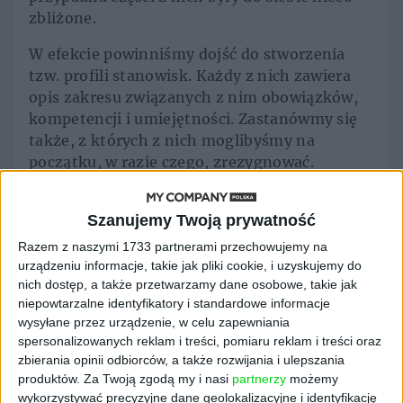
zbliżone.
W efekcie powinniśmy dojść do stworzenia
tzw. profili stanowisk. Każdy z nich zawiera
opis zakresu związanych z nim obowiązków,
kompetencji i umiejętności. Zastanówmy się
także, z których z nich moglibyśmy na
początku, w razie czego, zrezygnować.
Pozostaje dowiedzieć się, ile w naszej branży i
regionie płaci się za pracę na takich
Szanujemy Twoją prywatność
stanowiskach i możemy przystąpić do
Razem z naszymi 1733 partnerami przechowujemy na
kolejnego etapu, czyli rekrutacji.
urządzeniu informacje, takie jak pliki cookie, i uzyskujemy do
Komunikacja z kandydatami
nich dostęp, a także przetwarzamy dane osobowe, takie jak
niepowtarzalne identyfikatory i standardowe informacje
Założyciel czy szef danego biznesu, który
wysyłane przez urządzenie, w celu zapewniania
chce, aby rekrutacja zakończyła się sukcesem,
spersonalizowanych reklam i treści, pomiaru reklam i treści oraz
zbierania opinii odbiorców, a także rozwijania i ulepszania
musi się w nią zaangażować. W przypadku
produktów.
Za Twoją zgodą my i nasi
partnerzy
możemy
przedsiębiorstw, w których już kogoś
wykorzystywać precyzyjne dane geolokalizacyjne i identyfikację