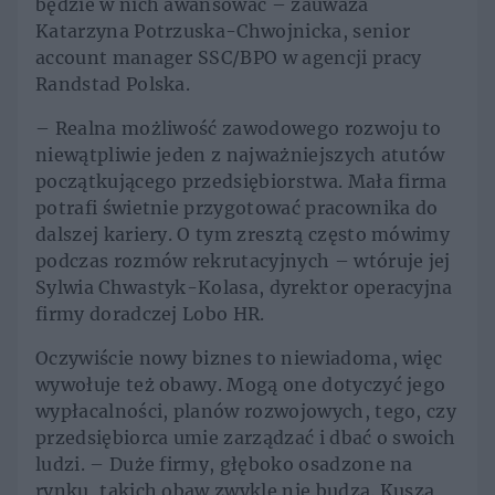
będzie w nich awansować – zauważa
Katarzyna Potrzuska-Chwojnicka, senior
account manager SSC/BPO w agencji pracy
Randstad Polska.
– Realna możliwość zawodowego rozwoju to
niewątpliwie jeden z najważniejszych atutów
początkującego przedsiębiorstwa. Mała firma
potrafi świetnie przygotować pracownika do
dalszej kariery. O tym zresztą często mówimy
podczas rozmów rekrutacyjnych – wtóruje jej
Sylwia Chwastyk-Kolasa, dyrektor operacyjna
firmy doradczej Lobo HR.
Oczywiście nowy biznes to niewiadoma, więc
wywołuje też obawy. Mogą one dotyczyć jego
wypłacalności, planów rozwojowych, tego, czy
przedsiębiorca umie zarządzać i dbać o swoich
ludzi. – Duże firmy, głęboko osadzone na
rynku, takich obaw zwykle nie budzą. Kuszą