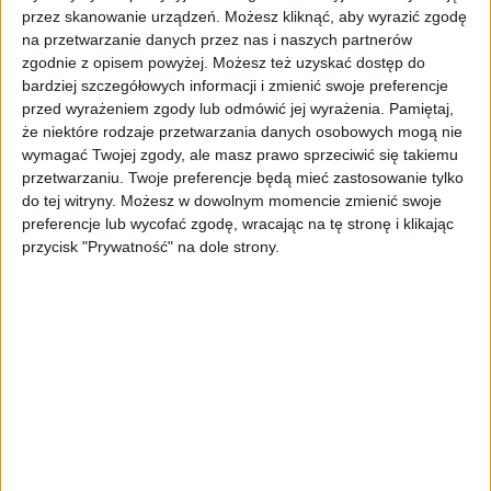
zatrudniono, powinna być ona zresztą sprawą
przez skanowanie urządzeń. Możesz kliknąć, aby wyrazić zgodę
całej firmy. – Im przedsiębiorstwo jest
na przetwarzanie danych przez nas i naszych partnerów
mniejsze, tym bardziej powinna to być praca
zgodnie z opisem powyżej. Możesz też uzyskać dostęp do
zespołowa. Pamiętajmy, że w niewielkim
bardziej szczegółowych informacji i zmienić swoje preferencje
biznesie jedynym nośnikiem informacji o nim
przed wyrażeniem zgody lub odmówić jej wyrażenia.
Pamiętaj,
że niektóre rodzaje przetwarzania danych osobowych mogą nie
są jego pracownicy, a w przypadku
wymagać Twojej zgody, ale masz prawo sprzeciwić się takiemu
początkującej firmy – przede wszystkim jej
przetwarzaniu. Twoje preferencje będą mieć zastosowanie tylko
właściciele. Ewentualnie mogą nim być jeszcze
do tej witryny. Możesz w dowolnym momencie zmienić swoje
pracownicy wynajętej firmy rekrutacyjnej.
preferencje lub wycofać zgodę, wracając na tę stronę i klikając
Jeśli więc się na nią zdecydujemy, musimy
przycisk "Prywatność" na dole strony.
wspólnie z nią ustalić strategię komunikacji z
potencjalnymi kandydatami, a potem być z
nią w stałym kontakcie – podkreśla Maja
Gojtowska.
Dodaje, że jeżeli marka osobista właściciela
firmy jest dobra i wiarygodna, rosną szanse,
że ludzie będą polecać jego przedsięwzięcie
wartym uwagi fachowcom. Podobnie będzie,