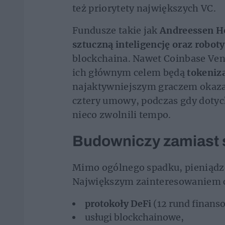
też priorytety największych VC.
Fundusze takie jak
Andreessen Ho
sztuczną inteligencję oraz robot
blockchaina. Nawet Coinbase Vent
ich głównym celem będą
tokeniza
najaktywniejszym graczem okazał
cztery umowy, podczas gdy dotyc
nieco zwolnili tempo.
Budowniczy zamiast
Mimo ogólnego spadku, pieniądze
Największym zainteresowaniem ci
protokoły DeFi
(12 rund finans
usługi blockchainowe,