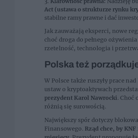
Klarowność prawna:
Nadzieję bu
Act (
ustawa o strukturze rynku kr
stabilne ramy prawne i dać inwes
Jak zauważają eksperci, nowe re
choć droga do pełnego ożywienia 
rzetelność, technologia i przetrw
Polska też porządkuj
W Polsce także ruszyły prace nad
ustaw o kryptoaktywach przedsta
prezydent Karol Nawrocki
. Choć
różnią się surowością.
Największy spór dotyczy blokowa
Finansowego.
Rząd chce, by KNF
miesięcy.
Prezydent proponuje ła