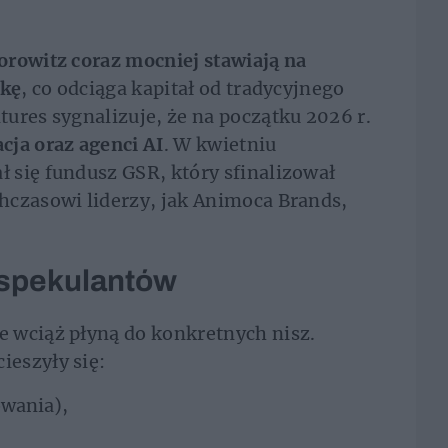
rowitz coraz mocniej stawiają na
ykę
, co odciąga kapitał od tradycyjnego
ures sygnalizuje, że na początku 2026 r.
cja oraz agenci AI
. W kwietniu
 się fundusz GSR, który sfinalizował
hczasowi liderzy, jak Animoca Brands,
 spekulantów
 wciąż płyną do konkretnych nisz.
eszyły się:
owania),