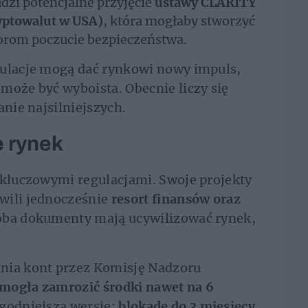
dzi potencjalne przyjęcie
ustawy CLARITY
yptowalut w USA)
, która mogłaby stworzyć
torom poczucie bezpieczeństwa.
gulacje mogą dać rynkowi nowy impuls,
może być wyboista. Obecnie liczy się
anie najsilniejszych.
e rynek
 kluczowymi regulacjami. Swoje projekty
wili jednocześnie
resort finansów oraz
 oba dokumenty mają ucywilizować rynek,
nia kont przez Komisję Nadzoru
 mogła zamrozić środki nawet na 6
godniejszą wersję:
blokadę do 3 miesięcy
,