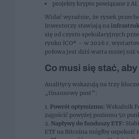
projekty krypto powiązane z AI.
Widać wyraźnie, że rynek przech
Inwestorzy stawiają na
infrastru
się od czysto spekulacyjnych prz
rynku ICO* – w 2026 r. wystartow
połowa jest dziś warta mniej niż 
Co musi się stać, aby 
Analitycy wskazują na trzy klucz
„finansowy post”:
Powrót optymizmu:
Wskaźnik Fe
zagościć powyżej poziomu 50 pun
Napływy do funduszy ETF:
Stabi
ETF na Bitcoina mógłby uspokoić ry