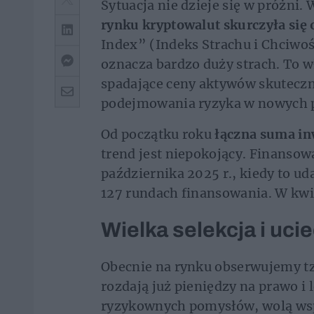
Sytuacja nie dzieje się w próżni
rynku kryptowalut skurczyła się o
Index” (Indeks Strachu i Chciwo
oznacza bardzo duży strach. To 
spadające ceny aktywów skuteczn
podejmowania ryzyka w nowych p
Od początku roku
łączna suma in
trend jest niepokojący. Finansow
października 2025 r., kiedy to ud
127 rundach finansowania. W kwie
Wielka selekcja i uci
Obecnie na rynku obserwujemy tz
rozdają już pieniędzy na prawo i 
ryzykownych pomysłów, wolą ws