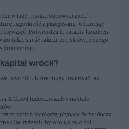
odzi w fazę „rynku budowniczych”.
kturę i zgodność z przepisami
, odcinając
edsięwzięć. Potwierdza to fatalna kondycja
ało tylko sześć takich projektów, z czego
w dniu emisji.
kapitał wrócił?
owe czynniki, które mogą przerwać ten
ar & Greed Index musiałby na stałe
któw.
lny strumień pieniędzy płynący do funduszy
nek (w kwietniu było to 1,9 mld dol.).