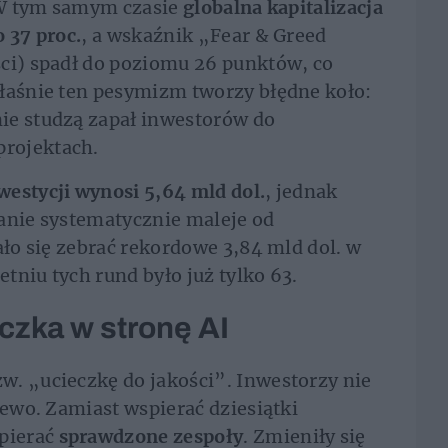
. W tym samym czasie
globalna kapitalizacja
 37 proc.
, a wskaźnik „Fear & Greed
ści) spadł do poziomu 26 punktów, co
właśnie ten pesymizm tworzy błędne koło:
ie studzą zapał inwestorów do
rojektach.
westycji wynosi 5,64 mld dol.
, jednak
anie systematycznie maleje od
ało się zebrać rekordowe 3,84 mld dol. w
tniu tych rund było już tylko 63.
eczka w stronę AI
w. „ucieczkę do jakości”. Inwestorzy nie
lewo. Zamiast wspierać dziesiątki
pierać
sprawdzone zespoły
. Zmieniły się