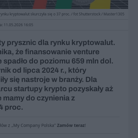
rynku kryptowalut skurczyła się o 37 proc. / fot Shutterstock / Master1305
ja: 11.05.2026 16:05
y prysznic dla rynku kryptowalut.
ka, że finansowanie venture
e spadło do poziomu 659 mln dol.
ik od lipca 2024 r., który
ły się nastroje w branży. Dla
rcu startupy krypto pozyskały aż
że mamy do czynienia z
 proc.
ułów z „My Company Polska”
Zamów teraz
!