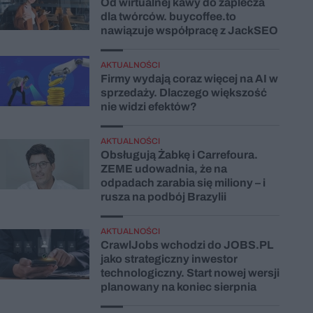
Od wirtualnej kawy do zaplecza
dla twórców. buycoffee.to
nawiązuje współpracę z JackSEO
AKTUALNOŚCI
Firmy wydają coraz więcej na AI w
sprzedaży. Dlaczego większość
nie widzi efektów?
AKTUALNOŚCI
Obsługują Żabkę i Carrefoura.
ZEME udowadnia, że na
odpadach zarabia się miliony – i
rusza na podbój Brazylii
AKTUALNOŚCI
CrawlJobs wchodzi do JOBS.PL
jako strategiczny inwestor
technologiczny. Start nowej wersji
planowany na koniec sierpnia