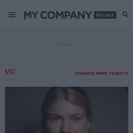
Menu główne
REKLAMA
VC
ZOBACZ INNE TEMATY