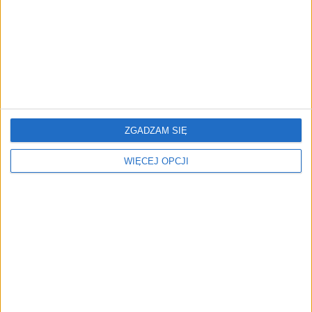
ZGADZAM SIĘ
WIĘCEJ OPCJI
AKTUALNOŚCI
PFR Ventures: Transakcje na
polskim rynku VC w drugim kwartale
2020
Kuba Dobroszek (oprac.)
06.07.2020