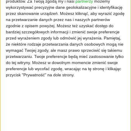
produktów.
Za Twoją zgodą my i nasi
partnerzy
możemy
wykorzystywać precyzyjne dane geolokalizacyjne i identyfikację
przez skanowanie urządzeń. Możesz kliknąć, aby wyrazić zgodę
na przetwarzanie danych przez nas i naszych partnerów
zgodnie z opisem powyżej. Możesz też uzyskać dostęp do
bardziej szczegółowych informacji i zmienić swoje preferencje
przed wyrażeniem zgody lub odmówić jej wyrażenia.
Pamiętaj,
że niektóre rodzaje przetwarzania danych osobowych mogą nie
wymagać Twojej zgody, ale masz prawo sprzeciwić się takiemu
AKTUALNOŚCI
przetwarzaniu. Twoje preferencje będą mieć zastosowanie tylko
Startuje nowy fundusz inwestycyjny.
do tej witryny. Możesz w dowolnym momencie zmienić swoje
preferencje lub wycofać zgodę, wracając na tę stronę i klikając
Będzie wchodził w projekty, które
przycisk "Prywatność" na dole strony.
mają pomysły dla seniorów
Cezary Szczepański (oprac.)
26.10.2022