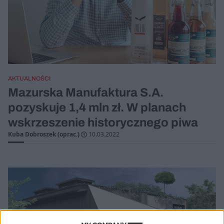
AKTUALNOŚCI
Mazurska Manufaktura S.A.
pozyskuje 1,4 mln zł. W planach
wskrzeszenie historycznego piwa
Kuba Dobroszek (oprac.)
10.03.2022