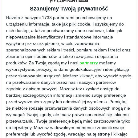
Szanujemy Twoją prywatność
Razem z naszymi 1733 partnerami przechowujemy na
urządzeniu informacje, takie jak pliki cookie, i uzyskujemy do
nich dostęp, a także przetwarzamy dane osobowe, takie jak
niepowtarzalne identyfikatory i standardowe informacje
wysyłane przez urządzenie, w celu zapewniania
spersonalizowanych reklam i treści, pomiaru reklam i treści oraz
AKTUALNOŚCI
zbierania opinii odbiorców, a także rozwijania i ulepszania
Mazurska Manufaktura S.A.
produktów.
Za Twoją zgodą my i nasi
partnerzy
możemy
wykorzystywać precyzyjne dane geolokalizacyjne i identyfikację
wskrzesza regionalny browar.
przez skanowanie urządzeń. Możesz kliknąć, aby wyrazić zgodę
Patriotyzm konsumencki coraz
na przetwarzanie danych przez nas i naszych partnerów
zgodnie z opisem powyżej. Możesz też uzyskać dostęp do
powszechniejszy
bardziej szczegółowych informacji i zmienić swoje preferencje
Kuba Dobroszek (oprac.)
15.04.2021
przed wyrażeniem zgody lub odmówić jej wyrażenia.
Pamiętaj,
że niektóre rodzaje przetwarzania danych osobowych mogą nie
wymagać Twojej zgody, ale masz prawo sprzeciwić się takiemu
przetwarzaniu. Twoje preferencje będą mieć zastosowanie tylko
do tej witryny. Możesz w dowolnym momencie zmienić swoje
preferencje lub wycofać zgodę, wracając na tę stronę i klikając