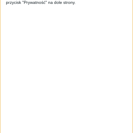
przycisk "Prywatność" na dole strony.
LUDZIE
W ślad za piwem. Rewolucja na
rynku polskich alkoholi
Marek Szymaniak
13.10.2020
NAJNOWSZE