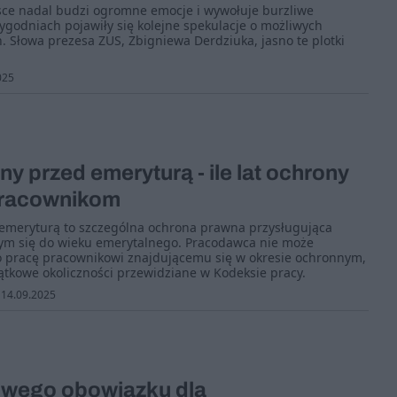
sce nadal budzi ogromne emocje i wywołuje burzliwe
tygodniach pojawiły się kolejne spekulacje o możliwych
 Słowa prezesa ZUS, Zbigniewa Derdziuka, jasno te plotki
025
y przed emeryturą - ile lat ochrony
pracownikom
emeryturą to szczególna ochrona prawna przysługująca
ym się do wieku emerytalnego. Pracodawca nie może
pracę pracownikowi znajdującemu się w okresie ochronnym,
tkowe okoliczności przewidziane w Kodeksie pracy.
14.09.2025
liwego obowiązku dla