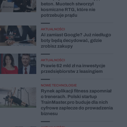
beton. Muotech stworzył
kosmiczne RTG, które nie
potrzebuje prądu
AKTUALNOŚCI
AI zamiast Google? Już niedługo
boty będą decydować, gdzie
zrobisz zakupy
AKTUALNOŚCI
Prawie 62 mld zł na inwestycje
przedsiębiorstw z leasingiem
NOWE TECHNOLOGIE
Rynek aplikacji fitness zapomniał
o trenerach. Polski startup
TrainMaster.pro buduje dla nich
cyfrowe zaplecze do prowadzenia
biznesu