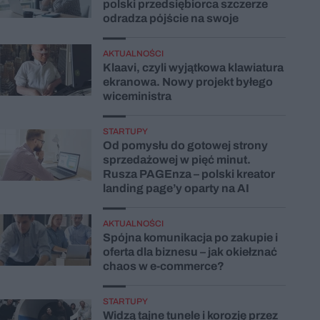
polski przedsiębiorca szczerze
odradza pójście na swoje
AKTUALNOŚCI
Klaavi, czyli wyjątkowa klawiatura
ekranowa. Nowy projekt byłego
wiceministra
STARTUPY
Od pomysłu do gotowej strony
sprzedażowej w pięć minut.
Rusza PAGEnza – polski kreator
landing page’y oparty na AI
AKTUALNOŚCI
Spójna komunikacja po zakupie i
oferta dla biznesu – jak okiełznać
chaos w e-commerce?
STARTUPY
Widzą tajne tunele i korozję przez