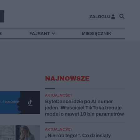
ZALOGUJ
E
FAJRANT
MIESIĘCZNIK
NAJNOWSZE
AKTUALNOŚCI
ByteDance idzie po AI numer
jeden. Właściciel TikToka trenuje
model o nawet 10 bln parametrów
AKTUALNOŚCI
„Nie rób tego!”. Co dziesiąty