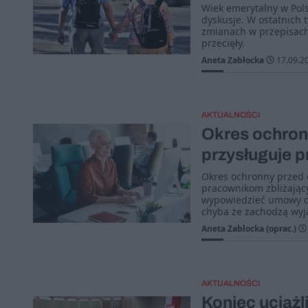
Wiek emerytalny w Pol
dyskusje. W ostatnich 
zmianach w przepisach.
przecięły.
Aneta Zabłocka
17.09.2
AKTUALNOŚCI
Okres ochronn
przysługuje 
Okres ochronny przed 
pracownikom zbliżając
wypowiedzieć umowy o 
chyba że zachodzą wyją
Aneta Zabłocka (oprac.)
AKTUALNOŚCI
Koniec uciąż