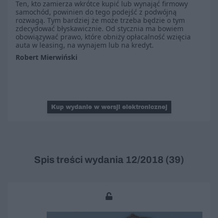
Ten, kto zamierza wkrótce kupić lub wynająć firmowy
samochód, powinien do tego podejść z podwójną
rozwagą. Tym bardziej że może trzeba będzie o tym
zdecydować błyskawicznie. Od stycznia ma bowiem
obowiązywać prawo, które obniży opłacalność wzięcia
auta w leasing, na wynajem lub na kredyt.
Robert Mierwiński
Kup wydanie w wersji elektronicznej
Spis treści wydania 12/2018 (39)