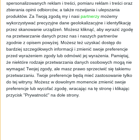
spersonalizowanych reklam i treści, pomiaru reklam i treści oraz
zbierania opinii odbiorców, a także rozwijania i ulepszania
produktów.
Za Twoją zgodą my i nasi
partnerzy
możemy
wykorzystywać precyzyjne dane geolokalizacyjne i identyfikację
przez skanowanie urządzeń. Możesz kliknąć, aby wyrazić zgodę
na przetwarzanie danych przez nas i naszych partnerów
zgodnie z opisem powyżej. Możesz też uzyskać dostęp do
bardziej szczegółowych informacji i zmienić swoje preferencje
44
przed wyrażeniem zgody lub odmówić jej wyrażenia.
Pamiętaj,
FINANSE
że niektóre rodzaje przetwarzania danych osobowych mogą nie
Zdążyć przed zmianą
wymagać Twojej zgody, ale masz prawo sprzeciwić się takiemu
przepisów
przetwarzaniu. Twoje preferencje będą mieć zastosowanie tylko
do tej witryny. Możesz w dowolnym momencie zmienić swoje
Ten, kto zamierza wkrótce kupić lub wynająć
preferencje lub wycofać zgodę, wracając na tę stronę i klikając
firmowy samochód, powinien do tego podejść z
podwójną rozwagą. Tym bardziej że może
przycisk "Prywatność" na dole strony.
trzeba będzie o tym zdecydować błyskawicznie.
Od stycznia ma bowiem obowiązywać prawo,
które obniży opłacalność wzięcia auta w
leasing, na wynajem lub na kredyt.
Robert Mierwiński