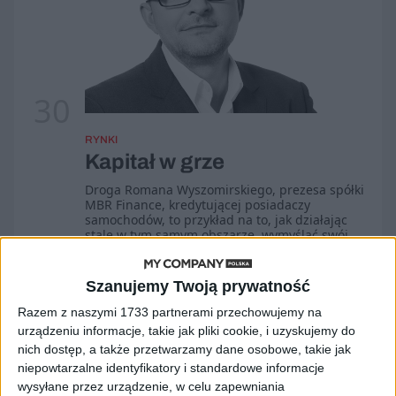
30
RYNKI
Kapitał w grze
Droga Romana Wyszomirskiego, prezesa spółki
MBR Finance, kredytującej posiadaczy
samochodów, to przykład na to, jak działając
stale w tym samym obszarze, wymyślać swój
biznes wciąż na nowo.
Emil Szweda
Szanujemy Twoją prywatność
Razem z naszymi 1733 partnerami przechowujemy na
urządzeniu informacje, takie jak pliki cookie, i uzyskujemy do
nich dostęp, a także przetwarzamy dane osobowe, takie jak
niepowtarzalne identyfikatory i standardowe informacje
wysyłane przez urządzenie, w celu zapewniania