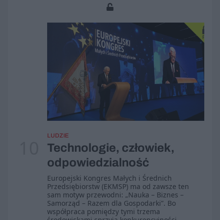
LUDZIE
10
Technologie, człowiek,
odpowiedzialność
Europejski Kongres Małych i Średnich
Przedsiębiorstw (EKMSP) ma od zawsze ten
sam motyw przewodni: „Nauka – Biznes –
Samorząd – Razem dla Gospodarki”. Bo
współpraca pomiędzy tymi trzema
środowiskami sprzyja konkurencyjności.