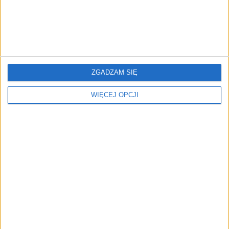
potrzebny jak nigdy
Bez kompetencji cyfrowych coraz trudniej
poradzić sobie dzisiaj w gospodarce. I nie
sposób już obyć się bez nich w marketingu,
przy czym potrzebne jest nowe podejście,
gdzie te kompetencje są rozwijane na bieżąco.
Aleksander Sławiński
ZGADZAM SIĘ
WIĘCEJ OPCJI
84