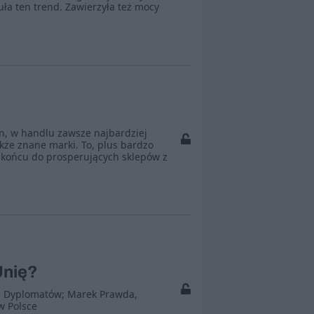
ła ten trend. Zawierzyła też mocy
en, w handlu zawsze najbardziej
kże znane marki. To, plus bardzo
 końcu do prosperujących sklepów z
Unię?
ch Dyplomatów; Marek Prawda,
w Polsce