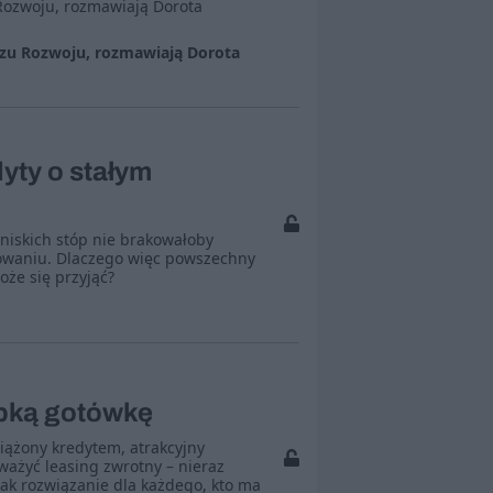
ozwoju, rozmawiają Dorota
zu Rozwoju, rozmawiają Dorota
yty o stałym
niskich stóp nie brakowałoby
towaniu. Dlaczego więc powszechny
oże się przyjąć?
ybką gotówkę
iążony kredytem, atrakcyjny
ważyć leasing zwrotny – nieraz
dnak rozwiązanie dla każdego, kto ma