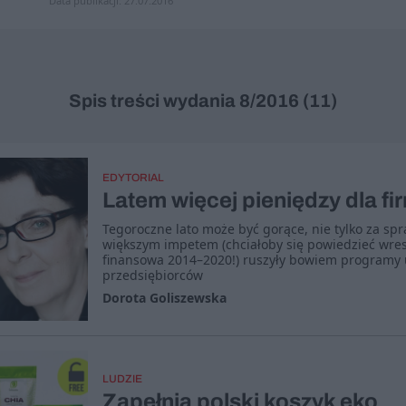
Data publikacji: 27.07.2016
Spis treści wydania 8/2016 (11)
EDYTORIAL
Latem więcej pieniędzy dla fi
Tegoroczne lato może być gorące, nie tylko za sp
większym impetem (chciałoby się powiedzieć wres
finansowa 2014–2020!) ruszyły bowiem programy 
przedsiębiorców
Dorota Goliszewska
LUDZIE
Zapełnia polski koszyk eko