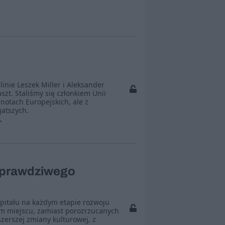
blinie Leszek Miller i Aleksander
zt. Staliśmy się członkiem Unii
notach Europejskich, ale z
gatszych.
”
 prawdziwego
pitału na każdym etapie rozwoju
ym miejscu, zamiast porozrzucanych
szerszej zmiany kulturowej, z