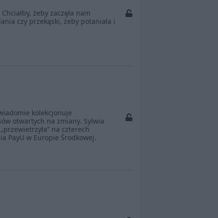
 Chciałby, żeby zaczęła nam
ia czy przekąski, żeby potaniała i
 świadomie kolekcjonuje
sów otwartych na zmiany. Sylwia
„przewietrzyła” na czterech
ia PayU w Europie Środkowej.