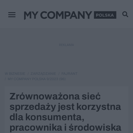
Menu główne
REKLAMA
W BIZNESIE
ZARZĄDZANIE
FAJRANT
MY COMPANY POLSKA 9/2023 (96)
Zrównoważona sieć
sprzedaży jest korzystna
dla konsumenta,
pracownika i środowiska