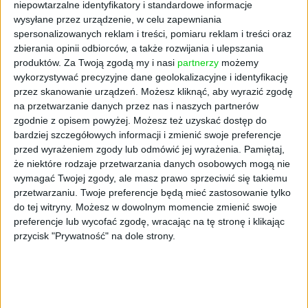
możliwości, jakie dają im nowe, alternatywne
niepowtarzalne identyfikatory i standardowe informacje
w stosunku do tradycyjnych papierosów,
wysyłane przez urządzenie, w celu zapewniania
spersonalizowanych reklam i treści, pomiaru reklam i treści oraz
produkty. Tego nie da zrobić się w inny, lepszy
zbierania opinii odbiorców, a także rozwijania i ulepszania
sposób, dlatego własna sieć stacjonarna
produktów.
Za Twoją zgodą my i nasi
partnerzy
możemy
stanowi trzon naszej strategii.
wykorzystywać precyzyjne dane geolokalizacyjne i identyfikację
przez skanowanie urządzeń. Możesz kliknąć, aby wyrazić zgodę
Czy w planach sieci jest otwieranie nowych
na przetwarzanie danych przez nas i naszych partnerów
punktów?
zgodnie z opisem powyżej. Możesz też uzyskać dostęp do
bardziej szczegółowych informacji i zmienić swoje preferencje
Analizujemy możliwości i kierunki działań
przed wyrażeniem zgody lub odmówić jej wyrażenia.
Pamiętaj,
tak, by nasza oferta była dostępna wszędzie
że niektóre rodzaje przetwarzania danych osobowych mogą nie
tam, gdzie rośnie popyt na nowe kategorie
wymagać Twojej zgody, ale masz prawo sprzeciwić się takiemu
produktów nikotynowych, mniej szkodliwych
przetwarzaniu. Twoje preferencje będą mieć zastosowanie tylko
niż tradycyjne papierosy. Naszą ambicją jest
do tej witryny. Możesz w dowolnym momencie zmienić swoje
preferencje lub wycofać zgodę, wracając na tę stronę i klikając
obecność we wszystkich kluczowych galeriach
przycisk "Prywatność" na dole strony.
handlowych, aby dotrzeć do jak największej
liczby dorosłych palaczy tradycyjnych
papierosów, oferując im produkty naszych
globalnych marek GLO, VUSE i VELO.
Zaznaczę, że zamierzamy stopniowo