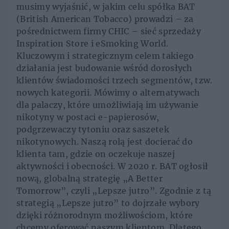
musimy wyjaśnić, w jakim celu spółka BAT
(British American Tobacco) prowadzi – za
pośrednictwem firmy CHIC – sieć sprzedaży
Inspiration Store i eSmoking World.
Kluczowym i strategicznym celem takiego
działania jest budowanie wśród dorosłych
klientów świadomości trzech segmentów, tzw.
nowych kategorii. Mówimy o alternatywach
dla palaczy, które umożliwiają im używanie
nikotyny w postaci e-papierosów,
podgrzewaczy tytoniu oraz saszetek
nikotynowych. Naszą rolą jest docierać do
klienta tam, gdzie on oczekuje naszej
aktywności i obecności. W 2020 r. BAT ogłosił
nową, globalną strategię „A Better
Tomorrow”, czyli „Lepsze jutro”. Zgodnie z tą
strategią „Lepsze jutro” to dojrzałe wybory
dzięki różnorodnym możliwościom, które
chcemy oferować naszym klientom. Dlatego