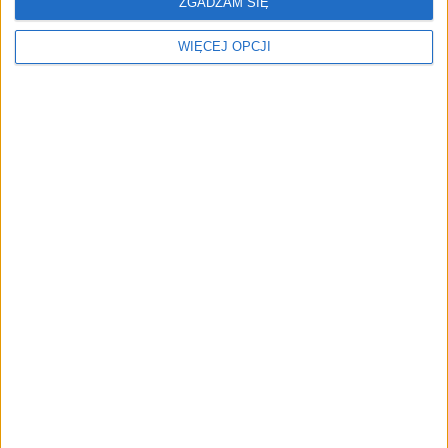
ZGADZAM SIĘ
trzeba rozumieć ludzi.
wejrzenia
Wywiad z Bożeną Soberką
WIĘCEJ OPCJI
Zachwyt od pierwszego
BAT wraca do korzeni z
wejrzenia
urządzeniem przyszłości.
Glo Hilo celuje w segment
premium
Lepsze jutro według
Patronaty. Marzec 2025
British American Tobacco