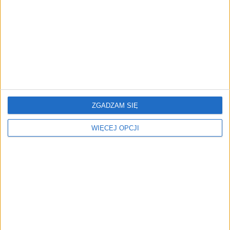
ZGADZAM SIĘ
AKTUALNOŚCI
WIĘCEJ OPCJI
Dobra śmierć giganta
Tomasz Świderek
27.06.2018
Tematy:
narodowy instytut wolności
wolontariat w
pracy