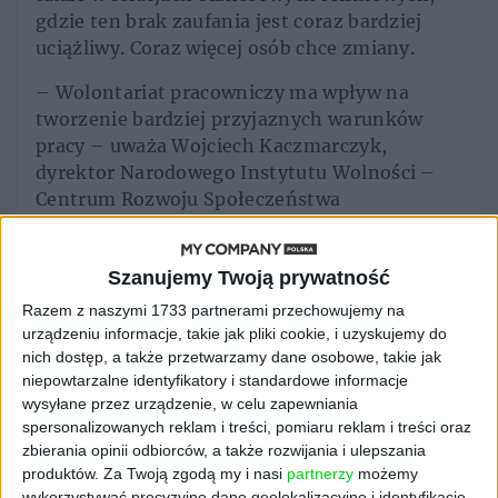
gdzie ten brak zaufania jest coraz bardziej
uciążliwy. Coraz więcej osób chce zmiany.
– Wolontariat pracowniczy ma wpływ na
tworzenie bardziej przyjaznych warunków
pracy – uważa Wojciech Kaczmarczyk,
dyrektor Narodowego Instytutu Wolności –
Centrum Rozwoju Społeczeństwa
Obywatelskiego. – Wolontariat przyczynia się
do zmniejszania napięcia pomiędzy
Szanujemy Twoją prywatność
pracownikami, budowaniu atmosfery
współpracy, zaufania, a tym samym
Razem z naszymi 1733 partnerami przechowujemy na
powiększania kapitału społecznego. Poprzez
urządzeniu informacje, takie jak pliki cookie, i uzyskujemy do
nich dostęp, a także przetwarzamy dane osobowe, takie jak
dobro, które powstaje na skutek
niepowtarzalne identyfikatory i standardowe informacje
zaangażowania w wolontariat pracowniczy
wysyłane przez urządzenie, w celu zapewniania
buduje się także najlepiej rozumianą
spersonalizowanych reklam i treści, pomiaru reklam i treści oraz
społeczną odpowiedzialność biznesu – dodaje
zbierania opinii odbiorców, a także rozwijania i ulepszania
Kaczmarczyk. A stąd już prosta droga do ESG,
produktów.
Za Twoją zgodą my i nasi
partnerzy
możemy
ze szczególnym naciskiem na literkę S, która
wykorzystywać precyzyjne dane geolokalizacyjne i identyfikację