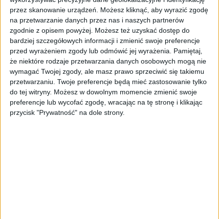
oznacza m.in. zaangażowanie społeczne. Na
przez skanowanie urządzeń. Możesz kliknąć, aby wyrazić zgodę
na przetwarzanie danych przez nas i naszych partnerów
razie raportowanie ESG dotyczy tylko
zgodnie z opisem powyżej. Możesz też uzyskać dostęp do
większych firm, ale wkrótce będzie to sprawą
bardziej szczegółowych informacji i zmienić swoje preferencje
każdej, także twojej firmy.
przed wyrażeniem zgody lub odmówić jej wyrażenia.
Pamiętaj,
że niektóre rodzaje przetwarzania danych osobowych mogą nie
Nie muszę. Chcę!
wymagać Twojej zgody, ale masz prawo sprzeciwić się takiemu
przetwarzaniu. Twoje preferencje będą mieć zastosowanie tylko
do tej witryny. Możesz w dowolnym momencie zmienić swoje
Wolontariat pracowniczy ma wiele plusów,
preferencje lub wycofać zgodę, wracając na tę stronę i klikając
które rzutują bezpośrednio na biznes.
przycisk "Prywatność" na dole strony.
Spójrzmy na zestawienie najważniejszych
wartości, które opracował Narodowy Instytut
Wolności. Na pierwszym miejscu jest
dobrowolność (pamiętaj, żadnego
przymuszania pracowników do wolontariatu!).
Dzięki wolontariatowi możemy bowiem
zmieniać nawyki z „muszę”, „powinienem”
na „chcę” (i to bez pomocy coachingu!). Tym
samym wzmacniamy motywację wewnętrzną i