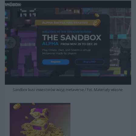
Sandbox kusi inwestorów wizją metaverse / Fot. Materiały własne