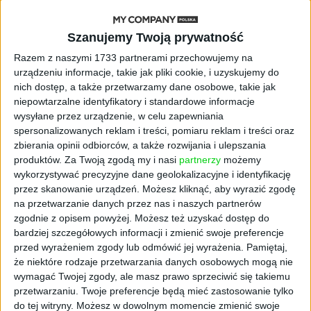
uczestników metaverse.
W świecie Sandbox wykorzystywana jest
Szanujemy Twoją prywatność
kryptowaluta SAND, za którą możemy
Razem z naszymi 1733 partnerami przechowujemy na
kupować i sprzedawać poszczególne aktywa.
urządzeniu informacje, takie jak pliki cookie, i uzyskujemy do
nich dostęp, a także przetwarzamy dane osobowe, takie jak
niepowtarzalne identyfikatory i standardowe informacje
wysyłane przez urządzenie, w celu zapewniania
spersonalizowanych reklam i treści, pomiaru reklam i treści oraz
zbierania opinii odbiorców, a także rozwijania i ulepszania
produktów.
Za Twoją zgodą my i nasi
partnerzy
możemy
wykorzystywać precyzyjne dane geolokalizacyjne i identyfikację
przez skanowanie urządzeń. Możesz kliknąć, aby wyrazić zgodę
na przetwarzanie danych przez nas i naszych partnerów
zgodnie z opisem powyżej. Możesz też uzyskać dostęp do
bardziej szczegółowych informacji i zmienić swoje preferencje
przed wyrażeniem zgody lub odmówić jej wyrażenia.
Pamiętaj,
że niektóre rodzaje przetwarzania danych osobowych mogą nie
wymagać Twojej zgody, ale masz prawo sprzeciwić się takiemu
przetwarzaniu. Twoje preferencje będą mieć zastosowanie tylko
SAND aktualnie ma wycenę 6,65 dol.,
do tej witryny. Możesz w dowolnym momencie zmienić swoje