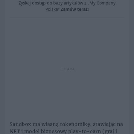
Zyskaj dostęp do bazy artykułów z „My Company
Polska”
Zamów teraz
!
REKLAMA
Sandbox ma własną tokenomikę, stawiając na
NFT i model biznesowy play-to-earn (graj i