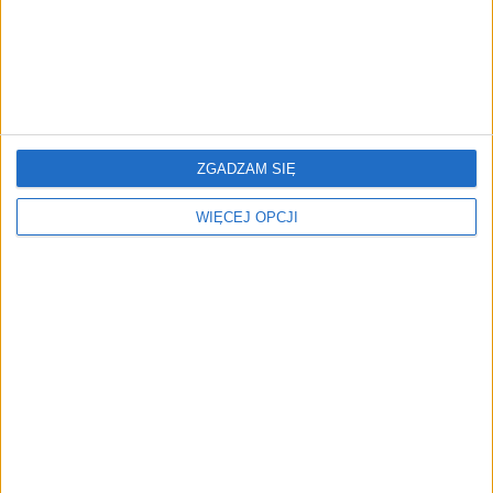
transakcji miesięcznie
ZGADZAM SIĘ
Gotówka, krypto i spokój
Polski rynek kryptowalut
WIĘCEJ OPCJI
ducha. Tak dziś kupuje się
zawisł w próżni
bitcoina
regulacyjnej
NAJNOWSZE
AKTUALNOŚCI
ICEYE pierwszą spółką wspartą
przez fundusz Scaleup Europe
Komisji Europejskiej