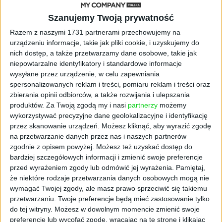
Polsce są Ukraińcy (to już nawet 71,2 proc.
ubezpieczonych cudzoziemców i 4,6 proc.
Szanujemy Twoją prywatność
wszystkich ubezpieczonych w ZUS). Za sprawą
Razem z naszymi 1731 partnerami przechowujemy na
rosyjskiej agresji na Ukrainę do naszego
urządzeniu informacje, takie jak pliki cookie, i uzyskujemy do
państwa przyjechały w krótkim czasie miliony
nich dostęp, a także przetwarzamy dane osobowe, takie jak
niepowtarzalne identyfikatory i standardowe informacje
uchodźców. To znajduje odzwierciedlenie w
wysyłane przez urządzenie, w celu zapewniania
badaniach rynku pracy.
spersonalizowanych reklam i treści, pomiaru reklam i treści oraz
zbierania opinii odbiorców, a także rozwijania i ulepszania
Jak donosi portal Bankier.pl liczbę pracujących
produktów.
Za Twoją zgodą my i nasi
partnerzy
możemy
legalnie obywateli Ukrainy ustalono na koniec
wykorzystywać precyzyjne dane geolokalizacyjne i identyfikację
trzeciego kwartału br. Wynosi ona 744 388
przez skanowanie urządzeń. Możesz kliknąć, aby wyrazić zgodę
osób, czyli o 20,7 proc. więcej niż w tym
na przetwarzanie danych przez nas i naszych partnerów
zgodnie z opisem powyżej. Możesz też uzyskać dostęp do
samym okresie 2021 r. i o 18,7 proc. więcej niż
bardziej szczegółowych informacji i zmienić swoje preferencje
w grudniu 2021 r.
przed wyrażeniem zgody lub odmówić jej wyrażenia.
Pamiętaj,
że niektóre rodzaje przetwarzania danych osobowych mogą nie
– Sytuacja na rynku pracy przełożyła się na
wymagać Twojej zgody, ale masz prawo sprzeciwić się takiemu
dobrą kondycję finansową Funduszu
przetwarzaniu. Twoje preferencje będą mieć zastosowanie tylko
Ubezpieczeń Społecznych, o czym świadczy
do tej witryny. Możesz w dowolnym momencie zmienić swoje
osiągnięty poziom wskaźnika pokrycia
preferencje lub wycofać zgodę, wracając na tę stronę i klikając