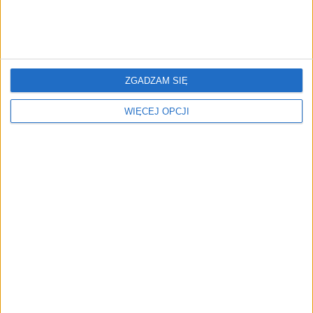
ZUS z nową opcją.
Wyższe emerytury
ZGADZAM SIĘ
Pomoże uniknąć
czerwcowe. ZUS
dodatkowych kosztów
przeliczył ponownie
WIĘCEJ OPCJI
ponad 200 tys. świadczeń
NAJNOWSZE
AKTUALNOŚCI
Zapobieganie pożarom zaczyna się
już na etapie projektu. Jak
pomagają ubezpieczyciele?
AKTUALNOŚCI
Od wirtualnej kawy do zaplecza dla