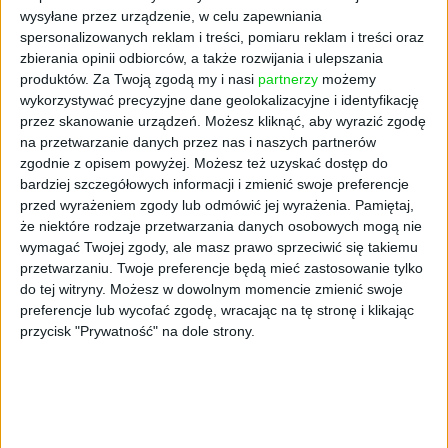
wysyłane przez urządzenie, w celu zapewniania
Amerykanie zaczynają też zauważać, że ceny
spersonalizowanych reklam i treści, pomiaru reklam i treści oraz
rosną i wyrażają obawy w sprawie cen domów,
zbierania opinii odbiorców, a także rozwijania i ulepszania
samochodów czy artykułów spożywczych.
produktów.
Za Twoją zgodą my i nasi
partnerzy
możemy
wykorzystywać precyzyjne dane geolokalizacyjne i identyfikację
Wynagrodzenie praktycznie we wszystkich
przez skanowanie urządzeń. Możesz kliknąć, aby wyrazić zgodę
branżach spadło przez inflację, poza jednym
na przetwarzanie danych przez nas i naszych partnerów
sektorem, który się tutaj wyróżnia:
zgodnie z opisem powyżej. Możesz też uzyskać dostęp do
wypoczynek i hotelarstwo. Ta branża walczy o
bardziej szczegółowych informacji i zmienić swoje preferencje
znalezienie pracowników, co sprawiło, że
przed wyrażeniem zgody lub odmówić jej wyrażenia.
Pamiętaj,
musiała znacznie zwiększyć honoraria -
że niektóre rodzaje przetwarzania danych osobowych mogą nie
wymagać Twojej zgody, ale masz prawo sprzeciwić się takiemu
mamy tu wzrost o 1,6% względem grudnia
przetwarzaniu. Twoje preferencje będą mieć zastosowanie tylko
2019 r. Inne branże, w porównaniu do grudnia
do tej witryny. Możesz w dowolnym momencie zmienić swoje
2019 r., notują jednak spadki w wysokości
preferencje lub wycofać zgodę, wracając na tę stronę i klikając
wynagrodzeń dla pracowników.
przycisk "Prywatność" na dole strony.
Jak długo utrzyma się gwałtowny wzrost
inflacji? Rezerwa Federalna i prezydent Joe
Biden przekonują, że będzie to kwestia
krótkoterminowa, niemniej wielu