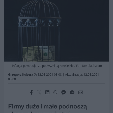
Inflacja powoduje, że podwyżki są niewielkie / Fot. Unsplash.com
Grzegorz Kubera
12.08.2021 08:08
|
Aktualizacja: 12.08.2021
08:08
Firmy duże i małe podnoszą