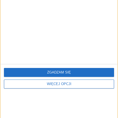
Tak rosły ceny w
Tak rosły ceny w Polsce.
październiku. GUS podał
Nowe dane GUS o inflacji
nowe dane
ZGADZAM SIĘ
NAJNOWSZE
WIĘCEJ OPCJI
FAJRANT
"Efekt 1670" - jak serial rozpalił
miłość Polaków do sarmatów?
AKTUALNOŚCI