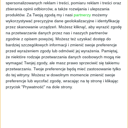
spersonalizowanych reklam i treści, pomiaru reklam i treści oraz
i zatrzymywać talentów, nie stawiając na
zbierania opinii odbiorców, a także rozwijania i ulepszania
różnorodność i inkluzywność – nie ma
produktów.
Za Twoją zgodą my i nasi
partnerzy
możemy
wątpliwości Dominika Bettman, dyrektorka
wykorzystywać precyzyjne dane geolokalizacyjne i identyfikację
generalna polskiego oddziału Microsoftu.
przez skanowanie urządzeń. Możesz kliknąć, aby wyrazić zgodę
na przetwarzanie danych przez nas i naszych partnerów
I dodaje, że takie podejście to coś więcej niż
zgodnie z opisem powyżej. Możesz też uzyskać dostęp do
tylko walka ze stereotypami i dyskryminacją.
bardziej szczegółowych informacji i zmienić swoje preferencje
Znacznie lepiej pójść do przodu, ku
przed wyrażeniem zgody lub odmówić jej wyrażenia.
Pamiętaj,
przyszłości, tworzyć nową, pozytywną jakość.
że niektóre rodzaje przetwarzania danych osobowych mogą nie
– Energetyka staje się dziś sektorem
wymagać Twojej zgody, ale masz prawo sprzeciwić się takiemu
kluczowym nie tylko dla gospodarki, ale też
przetwarzaniu. Twoje preferencje będą mieć zastosowanie tylko
dla naszego bezpieczeństwa i, po prostu,
do tej witryny. Możesz w dowolnym momencie zmienić swoje
preferencje lub wycofać zgodę, wracając na tę stronę i klikając
przyszłości świata. Dlatego musi się stawać
przycisk "Prywatność" na dole strony.
dziedziną coraz bardziej włączającą. Bez
kobiet, ich fachowości, kreatywności,
gotowości do zmian i kompetencji
przywódczych nie dokonamy niezbędnej
transformacji – podkreśla Bettman. –
Misterna sztuka różnorodności polega na