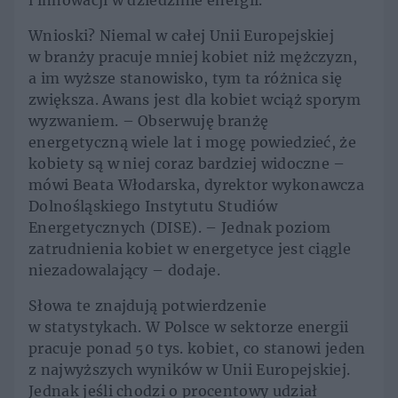
i innowacji w dziedzinie energii.
Wnioski? Niemal w całej Unii Europejskiej
w branży pracuje mniej kobiet niż mężczyzn,
a im wyższe stanowisko, tym ta różnica się
zwiększa. Awans jest dla kobiet wciąż sporym
wyzwaniem. – Obserwuję branżę
energetyczną wiele lat i mogę powiedzieć, że
kobiety są w niej coraz bardziej widoczne –
mówi Beata Włodarska, dyrektor wykonawcza
Dolnośląskiego Instytutu Studiów
Energetycznych (DISE). – Jednak poziom
zatrudnienia kobiet w energetyce jest ciągle
niezadowalający – dodaje.
Słowa te znajdują potwierdzenie
w statystykach. W Polsce w sektorze energii
pracuje ponad 50 tys. kobiet, co stanowi jeden
z najwyższych wyników w Unii Europejskiej.
Jednak jeśli chodzi o procentowy udział