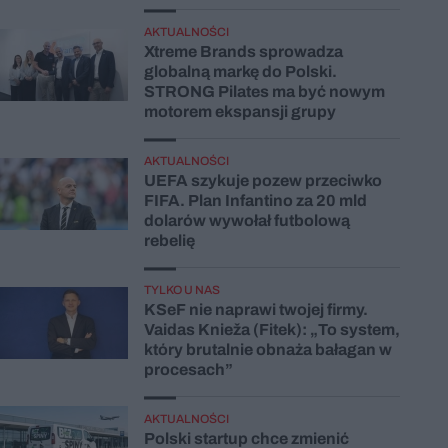
AKTUALNOŚCI
Xtreme Brands sprowadza
globalną markę do Polski.
STRONG Pilates ma być nowym
motorem ekspansji grupy
AKTUALNOŚCI
UEFA szykuje pozew przeciwko
FIFA. Plan Infantino za 20 mld
dolarów wywołał futbolową
rebelię
TYLKO U NAS
KSeF nie naprawi twojej firmy.
Vaidas Knieža (Fitek): „To system,
który brutalnie obnaża bałagan w
procesach”
AKTUALNOŚCI
Polski startup chce zmienić