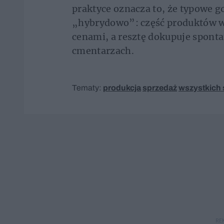
praktyce oznacza to, że typowe
„hybrydowo”: część produktów wy
cenami, a resztę dokupuje spont
cmentarzach.
Tematy:
produkcja
sprzedaż
wszystkich 
RE