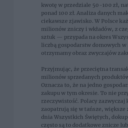
kwotę w przedziale 50-100 zł, n
ponad 100 zł. Analiza danych m
ciekawsze zjawisko. W Polsce każ
milionów zniczy i wkładów, z cz
sztuk — przypada na okres Wszyst
liczbą gospodarstw domowych w k
otrzymamy obraz zwyczajów zak
Przyjmując, że przeciętna transa
milionów sprzedanych produktów
Oznacza to, że na jedno gospoda
zakupu w tym okresie. To nie pr
rzeczywistość. Polacy zazwyczaj 
zaopatrują się w tańsze, większe 
dnia Wszystkich Świętych, dokup
często są to dodatkowe znicze lu