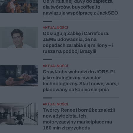
Od wirtualnej kawy do zaplecza
dla twórców. buycoffee.to
nawiązuje współpracę z JackSEO
AKTUALNOŚCI
Obsługują Żabkę i Carrefoura.
ZEME udowadnia, że na
odpadach zarabia się miliony – i
rusza na podbój Brazylii
AKTUALNOŚCI
CrawlJobs wchodzi do JOBS.PL
jako strategiczny inwestor
technologiczny. Start nowej wersji
planowany na koniec sierpnia
AKTUALNOŚCI
Twórcy Renee i born2be znaleźli
nową żyłę złota. Ich
motoryzacyjny marketplace ma
160 mln zł przychodu