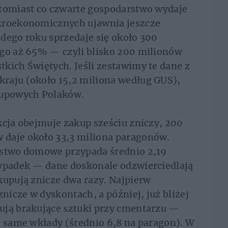
atomiast co czwarte gospodarstwo wydaje
akroekonomicznych ujawnia jeszcze
dego roku sprzedaje się około 300
ego aż 65% — czyli blisko 200 milionów
kich Świętych. Jeśli zestawimy te dane z
raju (około 15,2 miliona według GUS),
upowych Polaków.
kcja obejmuje zakup sześciu zniczy, 200
 daje około 33,3 miliona paragonów.
rstwo domowe przypada średnio 2,19
zypadek — dane doskonale odzwierciedlają
kupują znicze dwa razy. Najpierw
znicze w dyskontach, a później, już bliżej
ują brakujące sztuki przy cmentarzu —
b same wkłady (średnio 6,8 na paragon). W