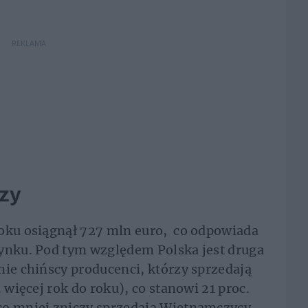
REKLAMA
czy
roku osiągnął 727 mln euro, co odpowiada
rynku. Pod tym względem Polska jest druga
nie chińscy producenci, którzy sprzedają
 więcej rok do roku), co stanowi 21 proc.
o mniej zniczy sprzedają Wietnamczycy -