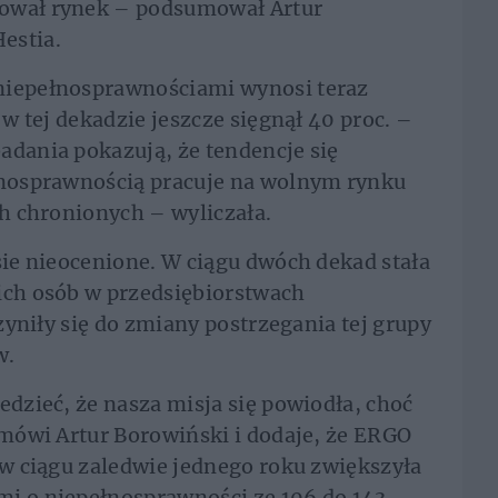
zował rynek – podsumował Artur
estia.
niepełnosprawnościami wynosi teraz
 w tej dekadzie jeszcze sięgnął 40 proc. –
adania pokazują, że tendencje się
ełnosprawnością pracuje na wolnym rynku
ch chronionych – wyliczała.
esie nieocenione. W ciągu dwóch dekad stała
ich osób w przedsiębiorstwach
czyniły się do zmiany postrzegania tej grupy
w.
edzieć, że nasza misja się powiodła, choć
– mówi Artur Borowiński i dodaje, że ERGO
i w ciągu zaledwie jednego roku zwiększyła
mi o niepełnosprawności ze 106 do 143.