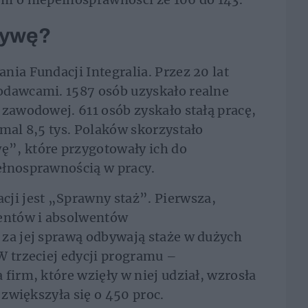
tywę?
nia Fundacji Integralia. Przez 20 lat
odawcami. 1587 osób uzyskało realne
 zawodowej. 611 osób zyskało stałą pracę,
emal 8,5 tys. Polaków skorzystało
”, które przygotowały ich do
ełnosprawnością w pracy.
i jest „Sprawny staż”. Pierwsza,
dentów i absolwentów
 za jej sprawą odbywają staże w dużych
W trzeciej edycji programu –
firm, które wzięły w niej udział, wzrosła
 zwiększyła się o 450 proc.