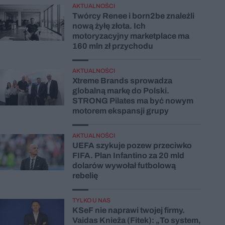
AKTUALNOŚCI
Twórcy Renee i born2be znaleźli
nową żyłę złota. Ich
motoryzacyjny marketplace ma
160 mln zł przychodu
AKTUALNOŚCI
Xtreme Brands sprowadza
globalną markę do Polski.
STRONG Pilates ma być nowym
motorem ekspansji grupy
AKTUALNOŚCI
UEFA szykuje pozew przeciwko
FIFA. Plan Infantino za 20 mld
dolarów wywołał futbolową
rebelię
TYLKO U NAS
KSeF nie naprawi twojej firmy.
Vaidas Knieža (Fitek): „To system,