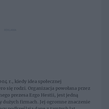
REKLAMA
04 r., kiedy idea społecznej
ro się rodzi. Organizacja powołana przez
ego prezesa Ergo Hestii, jest jedną
zy dużych firmach. Jej ogromne znaczenie
acy podkreślają dane z tamtych lat.