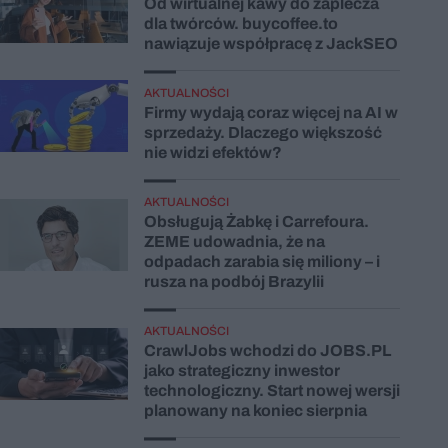
Od wirtualnej kawy do zaplecza
dla twórców. buycoffee.to
nawiązuje współpracę z JackSEO
AKTUALNOŚCI
Firmy wydają coraz więcej na AI w
sprzedaży. Dlaczego większość
nie widzi efektów?
AKTUALNOŚCI
Obsługują Żabkę i Carrefoura.
ZEME udowadnia, że na
odpadach zarabia się miliony – i
rusza na podbój Brazylii
AKTUALNOŚCI
CrawlJobs wchodzi do JOBS.PL
jako strategiczny inwestor
technologiczny. Start nowej wersji
planowany na koniec sierpnia