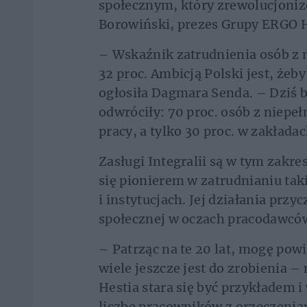
społecznym, który zrewolucjoni
Borowiński, prezes Grupy ERGO H
– Wskaźnik zatrudnienia osób z 
32 proc. Ambicją Polski jest, żeby
ogłosiła Dagmara Senda. – Dziś b
odwróciły: 70 proc. osób z niep
pracy, a tylko 30 proc. w zakłada
Zasługi Integralii są w tym zakr
się pionierem w zatrudnianiu tak
i instytucjach. Jej działania przy
społecznej w oczach pracodawcó
– Patrząc na te 20 lat, mogę powi
wiele jeszcze jest do zrobienia 
Hestia stara się być przykładem 
liczbę pracowników z orzeczenia