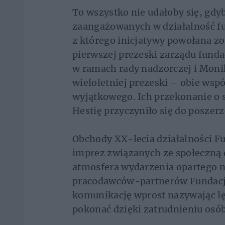
To wszystko nie udałoby się, gdy
zaangażowanych w działalność fun
z którego inicjatywy powołana z
pierwszej prezeski zarządu fundac
w ramach rady nadzorczej i Moni
wieloletniej prezeski – obie wsp
wyjątkowego. Ich przekonanie o 
Hestię przyczyniło się do posze
Obchody XX-lecia działalności Fu
imprez związanych ze społeczną 
atmosfera wydarzenia opartego na
pracodawców-partnerów Fundacji,
komunikację wprost nazywając lęk
pokonać dzięki zatrudnieniu osó