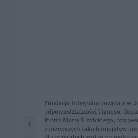
Fundacja Integralia powstaje w 20
odpowiedzialności biznesu, dopie
Piotra Marię Śliwickiego, ówczesn
z pierwszych takich inicjatyw pr
dla przyszłych zmian na rynku pr