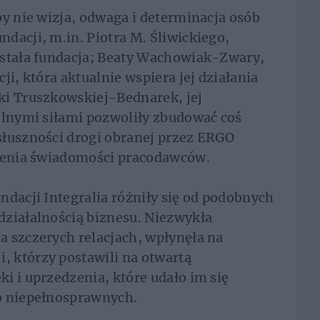
by nie wizja, odwaga i determinacja osób
dacji, m.in. Piotra M. Śliwickiego,
ostała fundacja; Beaty Wachowiak-Zwary,
ji, która aktualnie wspiera jej działania
ki Truszkowskiej-Bednarek, jej
ólnymi siłami pozwoliły zbudować coś
słuszności drogi obranej przez ERGO
rzenia świadomości pracodawców.
ndacji Integralia różniły się od podobnych
działalnością biznesu. Niezwykła
 szczerych relacjach, wpłynęła na
 którzy postawili na otwartą
i i uprzedzenia, które udało im się
b niepełnosprawnych.