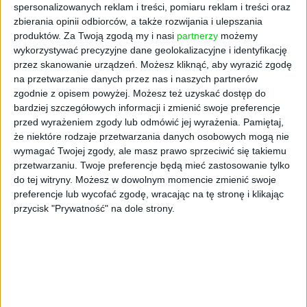
spersonalizowanych reklam i treści, pomiaru reklam i treści oraz
zbierania opinii odbiorców, a także rozwijania i ulepszania
produktów.
Za Twoją zgodą my i nasi
partnerzy
możemy
wykorzystywać precyzyjne dane geolokalizacyjne i identyfikację
przez skanowanie urządzeń. Możesz kliknąć, aby wyrazić zgodę
na przetwarzanie danych przez nas i naszych partnerów
zgodnie z opisem powyżej. Możesz też uzyskać dostęp do
bardziej szczegółowych informacji i zmienić swoje preferencje
przed wyrażeniem zgody lub odmówić jej wyrażenia.
Pamiętaj,
AKTUALNOŚCI
że niektóre rodzaje przetwarzania danych osobowych mogą nie
PFR Ventures: Transakcje na
wymagać Twojej zgody, ale masz prawo sprzeciwić się takiemu
polskim rynku VC w drugim kwartale
przetwarzaniu. Twoje preferencje będą mieć zastosowanie tylko
do tej witryny. Możesz w dowolnym momencie zmienić swoje
2020
preferencje lub wycofać zgodę, wracając na tę stronę i klikając
Kuba Dobroszek (oprac.)
06.07.2020
przycisk "Prywatność" na dole strony.