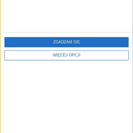
RAPORT: FINANSOWANIE FIRM
Prawdziwy partner małej firmy
Materiał powstał we współpracy z Idea Bank SA
28.02.2019
ZGADZAM SIĘ
WIĘCEJ OPCJI
RAPORT: FINANSOWANIE FIRM