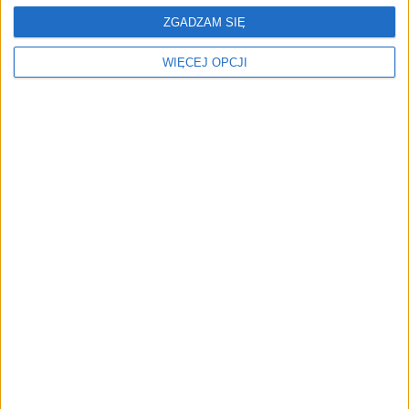
ZGADZAM SIĘ
WIĘCEJ OPCJI
EKONOMIA JUTRA
Helikoptera z pieniędzmi nie będzie
[WYWIAD]
Grzegorz Sadowski
29.09.2020