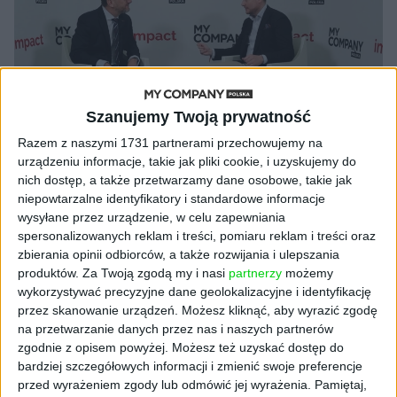
Szanujemy Twoją prywatność
Razem z naszymi 1731 partnerami przechowujemy na
urządzeniu informacje, takie jak pliki cookie, i uzyskujemy do
nich dostęp, a także przetwarzamy dane osobowe, takie jak
niepowtarzalne identyfikatory i standardowe informacje
wysyłane przez urządzenie, w celu zapewniania
WYWIADY
spersonalizowanych reklam i treści, pomiaru reklam i treści oraz
Dlaczego zrównoważony rozwój jest
zbierania opinii odbiorców, a także rozwijania i ulepszania
tak ważny dla BGK? Wywiad z
produktów.
Za Twoją zgodą my i nasi
partnerzy
możemy
wykorzystywać precyzyjne dane geolokalizacyjne i identyfikację
Radosławem Kwietniem
przez skanowanie urządzeń. Możesz kliknąć, aby wyrazić zgodę
Grzegorz Sadowski
16.05.2023
na przetwarzanie danych przez nas i naszych partnerów
zgodnie z opisem powyżej. Możesz też uzyskać dostęp do
bardziej szczegółowych informacji i zmienić swoje preferencje
przed wyrażeniem zgody lub odmówić jej wyrażenia.
Pamiętaj,