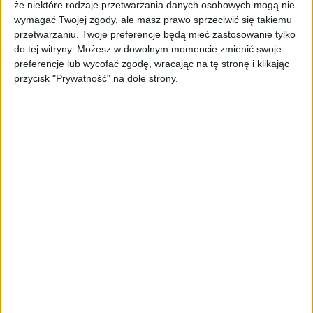
że niektóre rodzaje przetwarzania danych osobowych mogą nie
wymagać Twojej zgody, ale masz prawo sprzeciwić się takiemu
przetwarzaniu. Twoje preferencje będą mieć zastosowanie tylko
do tej witryny. Możesz w dowolnym momencie zmienić swoje
preferencje lub wycofać zgodę, wracając na tę stronę i klikając
przycisk "Prywatność" na dole strony.
AKTUALNOŚCI
Obniżka stóp procentowych: BGK
podaje datę
Igor Blukowski (oprac.)
30.03.2023