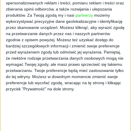
spersonalizowanych reklam i treści, pomiaru reklam i treści oraz
zbierania opinii odbiorców, a także rozwijania i ulepszania
produktów.
Za Twoją zgodą my i nasi
partnerzy
możemy
wykorzystywać precyzyjne dane geolokalizacyjne i identyfikację
przez skanowanie urządzeń. Możesz kliknąć, aby wyrazić zgodę
na przetwarzanie danych przez nas i naszych partnerów
zgodnie z opisem powyżej. Możesz też uzyskać dostęp do
bardziej szczegółowych informacji i zmienić swoje preferencje
przed wyrażeniem zgody lub odmówić jej wyrażenia.
Pamiętaj,
że niektóre rodzaje przetwarzania danych osobowych mogą nie
wymagać Twojej zgody, ale masz prawo sprzeciwić się takiemu
28
przetwarzaniu. Twoje preferencje będą mieć zastosowanie tylko
LUDZIE
do tej witryny. Możesz w dowolnym momencie zmienić swoje
Państwo w roli głównej: jak
preferencje lub wycofać zgodę, wracając na tę stronę i klikając
przycisk "Prywatność" na dole strony.
to się robi w Korei
Wiadomo: koreańska gospodarka czebolami
stoi. To one są w niej źródłem i filarem
finansowym innowacji. Ten obraz może się
jednak zmienić, bo w ostatnich latach rząd w
Seulu kładzie duży nacisk na rozwój małych
firm – przede wszystkim startupów.