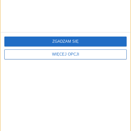
klientów zwanych motylami – zmiennych,
nieprzywiązanych specjalnie do konkretnej
marki czy sklepu, a przy tym zyskownych. Jak
ich przyciągać do siebie?
Aleksander Sławiński
ZGADZAM SIĘ
WIĘCEJ OPCJI
74
STARTUPY
Tablet z klawiaturą dobry na