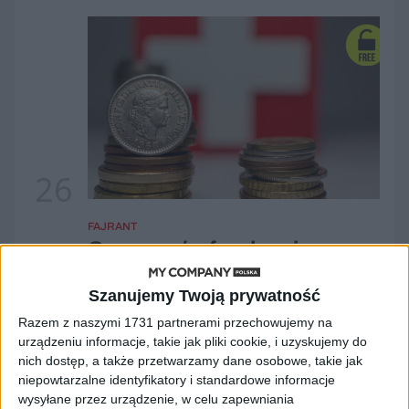
26
FAJRANT
Czy pomóc frankowiczom
Polemizują eksperci: Dr Cezary Mech,
ekonomista, prezes Stowarzyszenia Rynku
Szanujemy Twoją prywatność
Kapitałowego UNFE; Prof. Stanisław Gomułka,
Razem z naszymi 1731 partnerami przechowujemy na
ekonomista, ekspert Business Centre Club
urządzeniu informacje, takie jak pliki cookie, i uzyskujemy do
Dr Cezary Mech, Prof. Stanisław Gomułka
nich dostęp, a także przetwarzamy dane osobowe, takie jak
niepowtarzalne identyfikatory i standardowe informacje
wysyłane przez urządzenie, w celu zapewniania