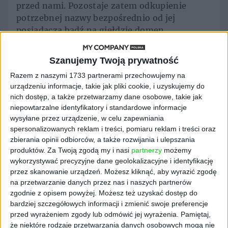
przed nami. Pozostaje zatem odkupienie
potrzebnej nazwy bezpośrednio od jej
posiadacza bądź na giełdzie domen.
Domena od nowa
Szanujemy Twoją prywatność
Razem z naszymi 1733 partnerami przechowujemy na
Zanim jednak zaczniemy poszukiwać takiej
urządzeniu informacje, takie jak pliki cookie, i uzyskujemy do
możliwości, warto wytężyć głowę i wymyślić
nich dostęp, a także przetwarzamy dane osobowe, takie jak
adres, który jeszcze nie jest zarejestrowany.
niepowtarzalne identyfikatory i standardowe informacje
Na pewno będzie taniej.
wysyłane przez urządzenie, w celu zapewniania
spersonalizowanych reklam i treści, pomiaru reklam i treści oraz
Oprócz wstępnego reaserchu i wyobraźni
zbierania opinii odbiorców, a także rozwijania i ulepszania
przydadzą się też słowniki języka polskiego
produktów.
Za Twoją zgodą my i nasi
partnerzy
możemy
wykorzystywać precyzyjne dane geolokalizacyjne i identyfikację
oraz synonimów. Może uda się znaleźć taką
przez skanowanie urządzeń. Możesz kliknąć, aby wyrazić zgodę
nazwę, której jeszcze nikt nie zarejestrował, a
na przetwarzanie danych przez nas i naszych partnerów
jednocześnie będzie ona chwytliwa.
zgodnie z opisem powyżej. Możesz też uzyskać dostęp do
bardziej szczegółowych informacji i zmienić swoje preferencje
Oczywiście nazwa domeny musi się kojarzyć z
przed wyrażeniem zgody lub odmówić jej wyrażenia.
Pamiętaj,
biznesem, który ma reprezentować – to
że niektóre rodzaje przetwarzania danych osobowych mogą nie