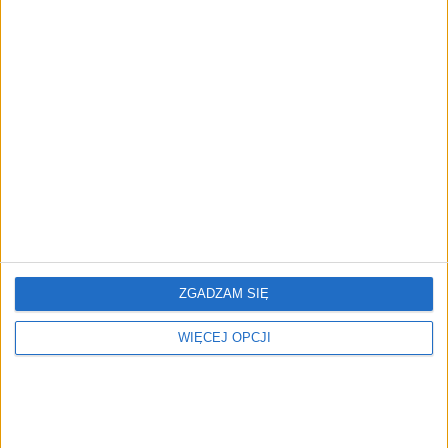
Zamów w prenumeracie
Tematy:
dobra domena
domena
domena
internetowa
wybór domeny
ZGADZAM SIĘ
WIĘCEJ OPCJI
REKLAMA