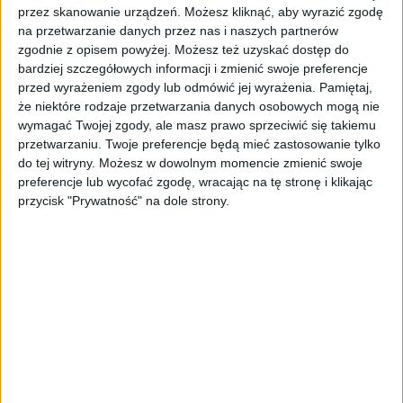
przez skanowanie urządzeń. Możesz kliknąć, aby wyrazić zgodę
proc.) oraz
Sprzedaż
(wzrost o 11 proc.). Bez
na przetwarzanie danych przez nas i naszych partnerów
żadnych zmian pozostają wynagrodzenia w
zgodnie z opisem powyżej. Możesz też uzyskać dostęp do
Marketingu.
bardziej szczegółowych informacji i zmienić swoje preferencje
przed wyrażeniem zgody lub odmówić jej wyrażenia.
Pamiętaj,
Ogółem w analizowanych
że niektóre rodzaje przetwarzania danych osobowych mogą nie
wymagać Twojej zgody, ale masz prawo sprzeciwić się takiemu
kategoriach w 1. kwartale 2025 r.
przetwarzaniu. Twoje preferencje będą mieć zastosowanie tylko
zaobserwowano następujące
do tej witryny. Możesz w dowolnym momencie zmienić swoje
preferencje lub wycofać zgodę, wracając na tę stronę i klikając
zmiany widełek wynagrodzeń w
przycisk "Prywatność" na dole strony.
stosunku do 4. kwartału 2024 r.: