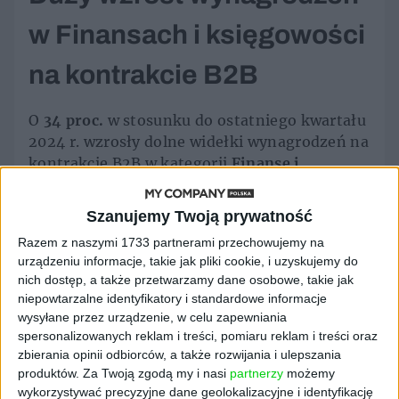
w Finansach i księgowości
na kontrakcie B2B
O
34 proc.
w stosunku do ostatniego kwartału
2024 r. wzrosły dolne widełki wynagrodzeń na
kontrakcie B2B w kategorii
Finanse i
księgowość
. W górnych widełkach
wynagrodzeń na kontrakcie B2B w tej
Szanujemy Twoją prywatność
kategorii odnotowano wzrost o 8 proc.
Razem z naszymi 1733 partnerami przechowujemy na
Natomiast w przypadku zatrudnienia na
urządzeniu informacje, takie jak pliki cookie, i uzyskujemy do
podstawie umowy o pracę wynagrodzenia
nich dostęp, a także przetwarzamy dane osobowe, takie jak
wyraźnie spadły – o 11 proc. w dolnych
niepowtarzalne identyfikatory i standardowe informacje
widełkach i 8 proc. w górnych widełkach.
wysyłane przez urządzenie, w celu zapewniania
spersonalizowanych reklam i treści, pomiaru reklam i treści oraz
Zmiany widać również w górnych widełkach
zbierania opinii odbiorców, a także rozwijania i ulepszania
wynagrodzeń na umowie o pracę w
produktów.
Za Twoją zgodą my i nasi
partnerzy
możemy
kategoriach
Obsługa klienta
(wzrost o 19
wykorzystywać precyzyjne dane geolokalizacyjne i identyfikację