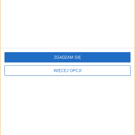
Przemęczeni i gotowi do
Kogo zastąpi AI? Nie
odejścia. 3/4
mnie! Polacy są
przytłoczonych
optymistami
pracowników już planuje
zmianę firmy
ZGADZAM SIĘ
WIĘCEJ OPCJI
Wypłata dla każdego
Pułapka „złotych kajdan”.
stażysty. Projekt ustawy
Dlaczego polscy
niebawem trafi do
pracownicy odchodzą
konsultacji
mimo podwyżek?