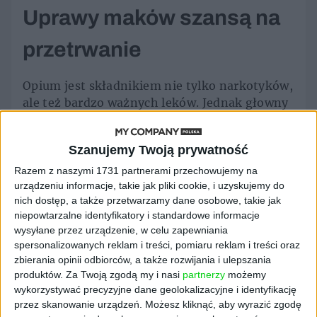
Uprawy maków szansą na
przetrwanie
Opium jest składnikiem nie tylko narkotyków,
ale też bardzo ważnych leków. Jednak głowny
produkt birmańskiego rolnictwa trafia na
rynek częściej w tej pierwszej wersji. ONZ
Szanujemy Twoją prywatność
obserwuje sytuację w Birmie po zamachu
stanu, który w Mjanmie (oficjalna nazwa
Razem z naszymi 1731 partnerami przechowujemy na
urządzeniu informacje, takie jak pliki cookie, i uzyskujemy do
kraju) przeprowadziło wojsko (1 lutego 2021
nich dostęp, a także przetwarzamy dane osobowe, takie jak
r.). Zbliżamy się do rocznicy tego wydarzenia,
niepowtarzalne identyfikatory i standardowe informacje
kiedy sen o demokracji wielu obywateli Birmy
wysyłane przez urządzenie, w celu zapewniania
został brutalnie przerwany.
spersonalizowanych reklam i treści, pomiaru reklam i treści oraz
zbierania opinii odbiorców, a także rozwijania i ulepszania
Jak wyjaśniają autorzy raportu Biura Narodów
produktów.
Za Twoją zgodą my i nasi
partnerzy
możemy
Zjednoczonych ds. Narkotyków i
wykorzystywać precyzyjne dane geolokalizacyjne i identyfikację
Przestępczości (UNDOC), wzrost produkcji
przez skanowanie urządzeń. Możesz kliknąć, aby wyrazić zgodę