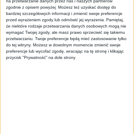
opium o ponad 33 proc. wywołał kryzys
na przetwarzanie danych przez nas i naszych partnerów
ekonomiczny w Birmie.
zgodnie z opisem powyżej. Możesz też uzyskać dostęp do
bardziej szczegółowych informacji i zmienić swoje preferencje
- Wewnętrzne i zewnętrzne wstrząsy 2022
przed wyrażeniem zgody lub odmówić jej wyrażenia.
Pamiętaj,
że niektóre rodzaje przetwarzania danych osobowych mogą nie
roku, w tym wojna rosyjsko-ukraińska,
wymagać Twojej zgody, ale masz prawo sprzeciwić się takiemu
niestabilność polityczna i gwałtowna inflacja
przetwarzaniu. Twoje preferencje będą mieć zastosowanie tylko
mocno skłaniały rolników do podjęcia lub
do tej witryny. Możesz w dowolnym momencie zmienić swoje
rozszerzenia uprawy maku opiumowego -
preferencje lub wycofać zgodę, wracając na tę stronę i klikając
ocenia BBC.
przycisk "Prywatność" na dole strony.
Birmańskie opium za 2
miliardy dolarów
W związku z trudnościami gospodarczymi
birmański rynek opium znacznie się rozwinął
i warty jest według szacunków nawet 2 mld
dolarów.
– Uprawa opium jest pochodną stanu