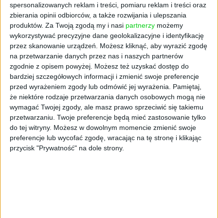
spersonalizowanych reklam i treści, pomiaru reklam i treści oraz
Wydarzenie, które odbyło się 29-30
zbierania opinii odbiorców, a także rozwijania i ulepszania
października w Jachrance, stanowi dla
produktów.
Za Twoją zgodą my i nasi
partnerzy
możemy
przedstawicieli leasingu i sektora ubezpieczeń
wykorzystywać precyzyjne dane geolokalizacyjne i identyfikację
przez skanowanie urządzeń. Możesz kliknąć, aby wyrazić zgodę
dogodną platformę wymiany doświadczeń.
na przetwarzanie danych przez nas i naszych partnerów
Podczas paneli dyskusyjnych i wystąpień
zgodnie z opisem powyżej. Możesz też uzyskać dostęp do
prezentowane są nowe, inspirujące trendy.
bardziej szczegółowych informacji i zmienić swoje preferencje
Uczestnicy dyskutują o tym, co ma wpływ na
przed wyrażeniem zgody lub odmówić jej wyrażenia.
Pamiętaj,
ich działalność oraz zwiększa
że niektóre rodzaje przetwarzania danych osobowych mogą nie
konkurencyjność branży leasingowej
wymagać Twojej zgody, ale masz prawo sprzeciwić się takiemu
i ubezpieczeniowej.
przetwarzaniu. Twoje preferencje będą mieć zastosowanie tylko
do tej witryny. Możesz w dowolnym momencie zmienić swoje
Konferencję otworzyła Monika Constant,
preferencje lub wycofać zgodę, wracając na tę stronę i klikając
przycisk "Prywatność" na dole strony.
prezeska Związku Polskiego Leasingu, oraz
Marcin Balicki, prezes Millennium Leasing
oraz przewodniczący Rady Związku Polskiego
Leasingu. Jak podkreślali, nadrzędnym celem
wydarzenia jest spotkanie się branż
ubezpieczeniowej i leasingowej, dialog