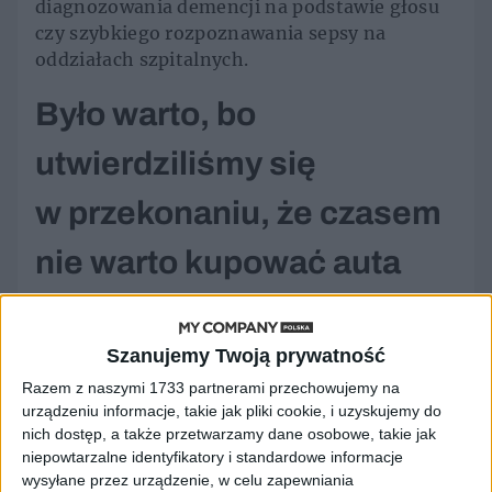
diagnozowania demencji na podstawie głosu
czy szybkiego rozpoznawania sepsy na
oddziałach szpitalnych.
Było warto, bo
utwierdziliśmy się
w przekonaniu, że czasem
nie warto kupować auta
Leasing, najem długoterminowy, różne
modele finansowania – wiecie, o co w tym
Szanujemy Twoją prywatność
wszystkim chodzi? No widzicie, a gdybyście
Razem z naszymi 1733 partnerami przechowujemy na
wzięli udział w trzeciej edycji konferencji
urządzeniu informacje, takie jak pliki cookie, i uzyskujemy do
organizowanej przez Związek Polskiego
nich dostęp, a także przetwarzamy dane osobowe, takie jak
Leasingu (ZPL) Leasing & Ubezpieczenia, to
niepowtarzalne identyfikatory i standardowe informacje
umysł by wam się rozjaśnił.
wysyłane przez urządzenie, w celu zapewniania