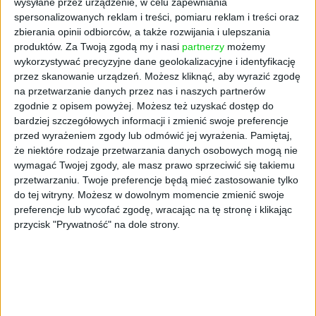
wysyłane przez urządzenie, w celu zapewniania
nieprawidłowościach. Co więcej, jak wynika ze
spersonalizowanych reklam i treści, pomiaru reklam i treści oraz
stanowiska CBA, rekomendacje te nie były dla
zbierania opinii odbiorców, a także rozwijania i ulepszania
produktów.
Za Twoją zgodą my i nasi
partnerzy
możemy
PFR wiążące – mówi Łukasz Chacia, adwokat i
wykorzystywać precyzyjne dane geolokalizacyjne i identyfikację
wspólnik w Kancelarii Karaś i Wspólnicy,
przez skanowanie urządzeń. Możesz kliknąć, aby wyrazić zgodę
reprezentujący przedsiębiorców w sporach z
na przetwarzanie danych przez nas i naszych partnerów
PFR w przesłanej informacji prasowej.
zgodnie z opisem powyżej. Możesz też uzyskać dostęp do
bardziej szczegółowych informacji i zmienić swoje preferencje
Powody wezwań do zwrotu
przed wyrażeniem zgody lub odmówić jej wyrażenia.
Pamiętaj,
że niektóre rodzaje przetwarzania danych osobowych mogą nie
subwencji
wymagać Twojej zgody, ale masz prawo sprzeciwić się takiemu
przetwarzaniu. Twoje preferencje będą mieć zastosowanie tylko
do tej witryny. Możesz w dowolnym momencie zmienić swoje
Przedsiębiorcy otrzymywali także wezwania
preferencje lub wycofać zgodę, wracając na tę stronę i klikając
do zwrotu środków z powodu rzekomych
przycisk "Prywatność" na dole strony.
nieprawdziwych danych finansowych, mimo
że dane te były zgodne z ówczesnym stanem
wiedzy i były zatwierdzone przez PFR na
etapie rozpatrywania wniosku. W innych
przypadkach powodem żądania zwrotu było