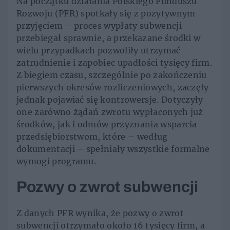
Na początku działania Polskiego Funduszu
Rozwoju (PFR) spotkały się z pozytywnym
przyjęciem – proces wypłaty subwencji
przebiegał sprawnie, a przekazane środki w
wielu przypadkach pozwoliły utrzymać
zatrudnienie i zapobiec upadłości tysięcy firm.
Z biegiem czasu, szczególnie po zakończeniu
pierwszych okresów rozliczeniowych, zaczęły
jednak pojawiać się kontrowersje. Dotyczyły
one zarówno żądań zwrotu wypłaconych już
środków, jak i odmów przyznania wsparcia
przedsiębiorstwom, które – według
dokumentacji – spełniały wszystkie formalne
wymogi programu.
Pozwy o zwrot subwencji
Z danych PFR wynika, że pozwy o zwrot
subwencji otrzymało około 16 tysięcy firm, a