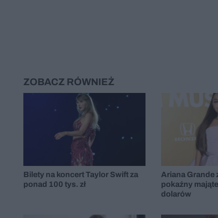
ZOBACZ RÓWNIEŻ
Bilety na koncert Taylor Swift za
Ariana Grande 
ponad 100 tys. zł
pokaźny mająte
dolarów