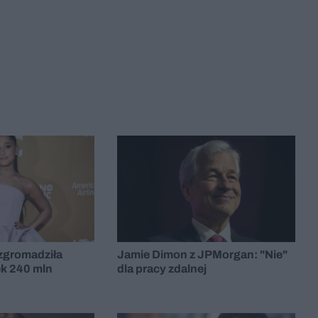
zgromadziła
Jamie Dimon z JPMorgan: "Nie"
k 240 mln
dla pracy zdalnej