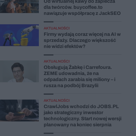
Od wirtualnej kawy do zaplecza
dla twórców. buycoffee.to
nawiązuje współpracę z JackSEO
AKTUALNOŚCI
Firmy wydają coraz więcej na AI w
sprzedaży. Dlaczego większość
nie widzi efektów?
AKTUALNOŚCI
Obsługują Żabkę i Carrefoura.
ZEME udowadnia, że na
odpadach zarabia się miliony – i
rusza na podbój Brazylii
AKTUALNOŚCI
CrawlJobs wchodzi do JOBS.PL
jako strategiczny inwestor
technologiczny. Start nowej wersji
planowany na koniec sierpnia