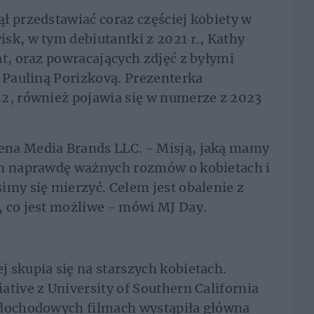
ł przedstawiać coraz częściej kobiety w
sk, w tym debiutantki z 2021 r., Kathy
at, oraz powracających zdjęć z byłymi
i Pauliną Porizkovą. Prezenterka
52, również pojawia się w numerze z 2023
ena Media Brands LLC. - Misją, jaką mamy
ch naprawdę ważnych rozmów o kobietach i
imy się mierzyć. Celem jest obalenie z
, co jest możliwe - mówi MJ Day.
 skupia się na starszych kobietach.
ative z University of Southern California
 dochodowych filmach wystąpiła główna