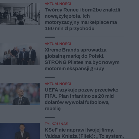
AKTUALNOŚCI
Twórcy Renee i born2be znaleźli
nową żyłę złota. Ich
motoryzacyjny marketplace ma
160 mln zł przychodu
AKTUALNOŚCI
Xtreme Brands sprowadza
globalną markę do Polski.
STRONG Pilates ma być nowym
motorem ekspansji grupy
AKTUALNOŚCI
UEFA szykuje pozew przeciwko
FIFA. Plan Infantino za 20 mld
dolarów wywołał futbolową
rebelię
TYLKO U NAS
KSeF nie naprawi twojej firmy.
Vaidas Knieža (Fitek): „To system,