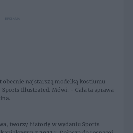
REKLAMA
st obecnie najstarszą modelką kostiumu
 Sports Illustrated
. Mówi: - Cała ta sprawa
dna.
owa, tworzy historię w wydaniu Sports
 kąpielowym z 2023 r. Dołącza do rosnącej