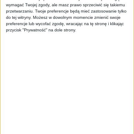
wymagać Twojej zgody, ale masz prawo sprzeciwić się takiemu
którzy chętnie płacą ceny premium. No i nie
przetwarzaniu. Twoje preferencje będą mieć zastosowanie tylko
musiałaby podróżować po całym świecie, co w
do tej witryny. Możesz w dowolnym momencie zmienić swoje
dobie Covid-19 jest bardzo utrudnione.
preferencje lub wycofać zgodę, wracając na tę stronę i klikając
przycisk "Prywatność" na dole strony.
A ile Adele zarabia
rocznie?
Odpowiedź na to pytanie brzmi: z roku na rok
coraz więcej. Jak podaje serwis Celebrity Net
Worth, w 2011 r. za sprawą płyty "21" Adele
zdobyła nie tylko sześć nagród Grammy, ale
też zarobiła ok. 15 mln dolarów.
Sprawdź:
MBTI
W 2012 r. piosenkarka wydała utwór "Skyfall"
do nowego Jamesa Bonda i singiel zapewnił jej
pierwszą Academy Award, kolejną nagrodę