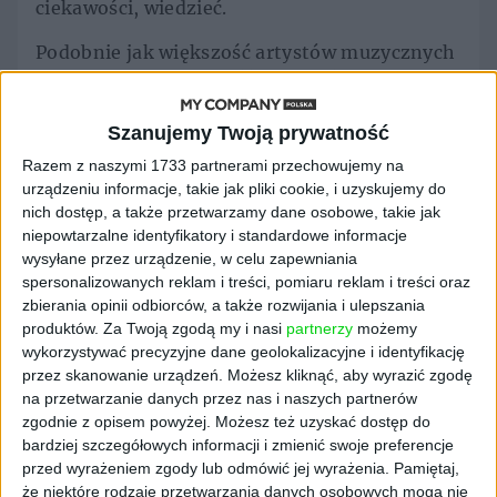
ciekawości, wiedzieć.
Podobnie jak większość artystów muzycznych
Adele zarabia większość dochodów na trasach
koncertowych. Jeśli zaś wierzyć danym, jej
zarobki z koncertów są oszałamiające.
Szanujemy Twoją prywatność
Poprzednia trasa, promująca krążek "25"
Razem z naszymi 1733 partnerami przechowujemy na
wygenerowała 252 miliony dolarów ze
urządzeniu informacje, takie jak pliki cookie, i uzyskujemy do
sprzedaży biletów i towarów. The Sun
nich dostęp, a także przetwarzamy dane osobowe, takie jak
niepowtarzalne identyfikatory i standardowe informacje
przekonuje, że firma odpowiedzialna za trasę
wysyłane przez urządzenie, w celu zapewniania
wzięła lwią część dla siebie, natomiast Adele
spersonalizowanych reklam i treści, pomiaru reklam i treści oraz
otrzymała 74 mln dolarów. Za jedną noc
zbierania opinii odbiorców, a także rozwijania i ulepszania
śpiewania piosenkarka zarabiala ok. 685 tys.
produktów.
Za Twoją zgodą my i nasi
partnerzy
możemy
dolarów.
wykorzystywać precyzyjne dane geolokalizacyjne i identyfikację
przez skanowanie urządzeń. Możesz kliknąć, aby wyrazić zgodę
Obecnie te zarobki mają wzrosnąć, ponieważ
na przetwarzanie danych przez nas i naszych partnerów
Adele chce wrócić do koncertowania i rozważa
zgodnie z opisem powyżej. Możesz też uzyskać dostęp do
nawet rezydenturę w Las Vegas. Dlaczego
bardziej szczegółowych informacji i zmienić swoje preferencje
tam? Ponieważ Adele mogłaby tam mieć swoją
przed wyrażeniem zgody lub odmówić jej wyrażenia.
Pamiętaj,
że niektóre rodzaje przetwarzania danych osobowych mogą nie
"rutynę" i występować regularnie dla fanów,