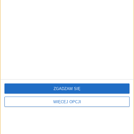
twórca myREST. Dlaczego
poradami biznesowymi.
chciałby poznać Adele?
Warto zastosować?
Poza biznesem
Taylor Swift pobiła rekord
Evan Rachel Wood
sprzedaży albumem
zgarnia 1 mln zł za każdy
"Midnights". Prawdziwy
odcinek Westworld
wyczyn w erze streamingu
ZGADZAM SIĘ
WIĘCEJ OPCJI
Carrie-Anne Moss wróciła
Jason Sudeikis, czyli