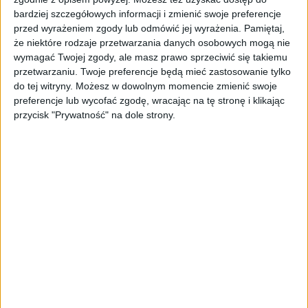
bardziej szczegółowych informacji i zmienić swoje preferencje
Tematy:
koronakryzys
mateusz morawiecki
przed wyrażeniem zgody lub odmówić jej wyrażenia.
Pamiętaj,
obostrzenia
pandemia
pomoc
przedsiębiorcy
że niektóre rodzaje przetwarzania danych osobowych mogą nie
wymagać Twojej zgody, ale masz prawo sprzeciwić się takiemu
przetwarzaniu. Twoje preferencje będą mieć zastosowanie tylko
do tej witryny. Możesz w dowolnym momencie zmienić swoje
preferencje lub wycofać zgodę, wracając na tę stronę i klikając
przycisk "Prywatność" na dole strony.
REKLAMA