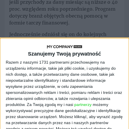
jeśli przychody za dany miesiąc są niższe o 40
proc. względem roku poprzedniego. Program
dotyczy branż objętych obecną pomocą w
formie tarczy finansowej.
Jednocześnie odniósł się on do kolejnych
deklaracji przedsiebiorców co do otwierania
biznesów. - Rozumiem irytację, frustrację, ale
Szanujemy Twoją prywatność
odwołam się do magazynu Nature -
powiedział. Według artykułu branże, które
Razem z naszymi 1731 partnerami przechowujemy na
obecnie są zamknięte albo których
urządzeniu informacje, takie jak pliki cookie, i uzyskujemy do
nich dostęp, a także przetwarzamy dane osobowe, takie jak
działalność została mocno ograniczona,
niepowtarzalne identyfikatory i standardowe informacje
sprzyjają rozwijaniu się pandemii.
wysyłane przez urządzenie, w celu zapewniania
spersonalizowanych reklam i treści, pomiaru reklam i treści oraz
- Będziemy starali się je selektywnie otwierać,
zbierania opinii odbiorców, a także rozwijania i ulepszania
jeśli nie pogorszą się statystyki - powiedział
produktów.
Za Twoją zgodą my i nasi
partnerzy
możemy
Mateusz Morawiecki.
wykorzystywać precyzyjne dane geolokalizacyjne i identyfikację
przez skanowanie urządzeń. Możesz kliknąć, aby wyrazić zgodę
na przetwarzanie danych przez nas i naszych partnerów
zgodnie z opisem powyżej. Możesz też uzyskać dostęp do