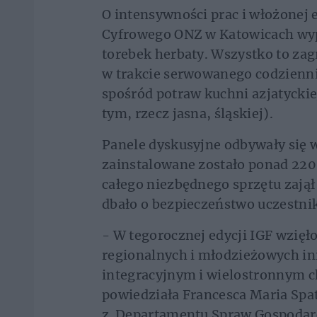
O intensywności prac i włożonej e
Cyfrowego ONZ w Katowicach wypil
torebek herbaty. Wszystko to zag
w trakcie serwowanego codzienni
spośród potraw kuchni azjatyckie
tym, rzecz jasna, śląskiej).
Panele dyskusyjne odbywały się 
zainstalowane zostało ponad 22
całego niezbędnego sprzętu zajął
dbało o bezpieczeństwo uczestni
- W tegorocznej edycji IGF wzięł
regionalnych i młodzieżowych ini
integracyjnym i wielostronnym c
powiedziała Francesca Maria Spat
z Departamentu Spraw Gospodarc