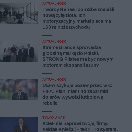
AKTUALNOŚCI
Twórcy Renee i born2be znaleźli
nową żyłę złota. Ich
motoryzacyjny marketplace ma
160 mln zł przychodu
AKTUALNOŚCI
Xtreme Brands sprowadza
globalną markę do Polski.
STRONG Pilates ma być nowym
motorem ekspansji grupy
AKTUALNOŚCI
UEFA szykuje pozew przeciwko
FIFA. Plan Infantino za 20 mld
dolarów wywołał futbolową
rebelię
TYLKO U NAS
KSeF nie naprawi twojej firmy.
Vaidas Knieža (Fitek): „To system,