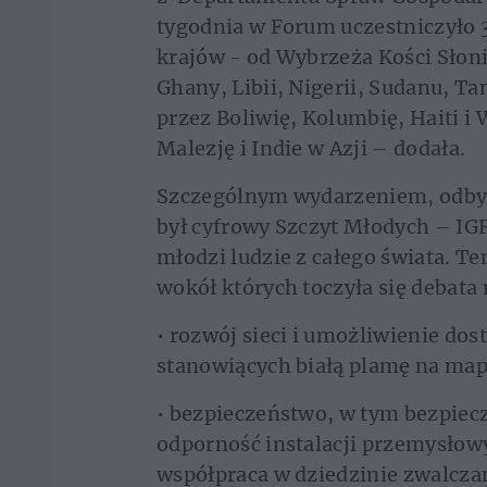
tygodnia w Forum uczestniczyło 
krajów - od Wybrzeża Kości Słon
Ghany, Libii, Nigerii, Sudanu, Ta
przez Boliwię, Kolumbię, Haiti i
Malezję i Indie w Azji – dodała.
Szczególnym wydarzeniem, odbywa
był cyfrowy Szczyt Młodych – IG
młodzi ludzie z całego świata. T
wokół których toczyła się debata
•
rozwój sieci i umożliwienie do
stanowiących białą plamę na mapi
•
bezpieczeństwo, w tym bezpiecz
odporność instalacji przemysłow
współpraca w dziedzinie zwalczan