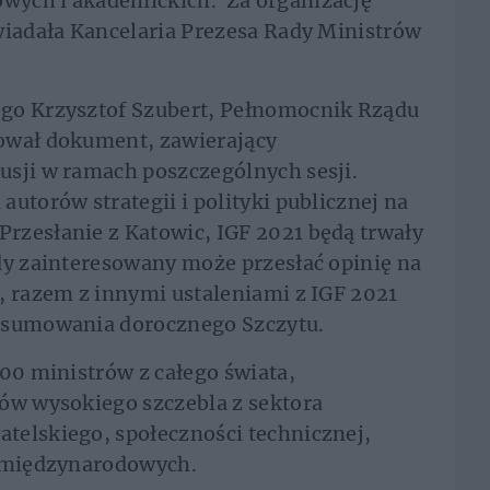
wych i akademickich. Za organizację
wiadała Kancelaria Prezesa Rady Ministrów
ego Krzysztof Szubert, Pełnomocnik Rządu
ował dokument, zawierający
usji w ramach poszczególnych sesji.
utorów strategii i polityki publicznej na
rzesłanie z Katowic, IGF 2021 będą trwały
dy zainteresowany może przesłać opinię na
, razem z innymi ustaleniami z IGF 2021
odsumowania dorocznego Szczytu.
200 ministrów z całego świata,
rów wysokiego szczebla z sektora
telskiego, społeczności technicznej,
i międzynarodowych.