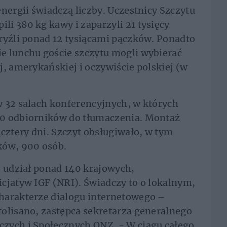
nergii świadczą liczby. Uczestnicy Szczytu
i 380 kg kawy i zaparzyli 21 tysięcy
ryźli ponad 12 tysiącami pączków. Ponadto
e lunchu goście szczytu mogli wybierać
j, amerykańskiej i oczywiście polskiej (w
w 32 salach konferencyjnych, w których
00 odbiorników do tłumaczenia. Montaż
 cztery dni. Szczyt obsługiwało, w tym
ków, 900 osób.
o udział ponad 140 krajowych,
cjatyw IGF (NRI). Świadczy to o lokalnym,
harakterze dialogu internetowego –
olisano, zastępca sekretarza generalnego
zych i Społecznych ONZ. - W ciągu całego