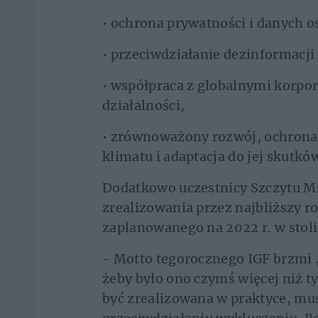
•
ochrona prywatności i danych 
•
przeciwdziałanie dezinformacji 
•
współpraca z globalnymi korpor
działalności,
•
zrównoważony rozwój, ochrona 
klimatu i adaptacja do jej skutkó
Dodatkowo uczestnicy Szczytu Mło
zrealizowania przez najbliższy r
zaplanowanego na 2022 r. w stolic
- Motto tegorocznego IGF brzmi 
żeby było ono czymś więcej niż t
być zrealizowana w praktyce, mu