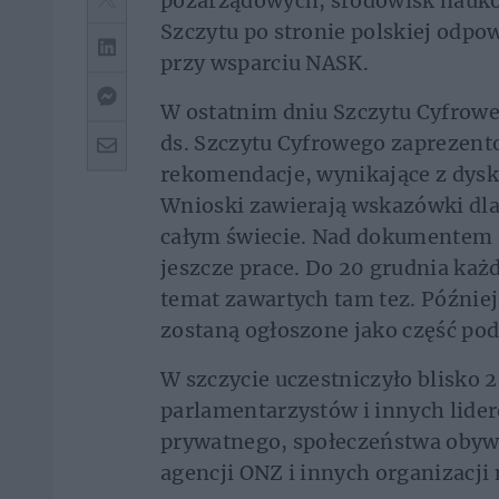
pozarządowych, środowisk nauko
Szczytu po stronie polskiej odpo
przy wsparciu NASK.
W ostatnim dniu Szczytu Cyfrow
ds. Szczytu Cyfrowego zaprezent
rekomendacje, wynikające z dysk
Wnioski zawierają wskazówki dla a
całym świecie. Nad dokumentem P
jeszcze prace. Do 20 grudnia każ
temat zawartych tam tez. Później
zostaną ogłoszone jako część p
W szczycie uczestniczyło blisko 
parlamentarzystów i innych lide
prywatnego, społeczeństwa obywa
agencji ONZ i innych organizacj