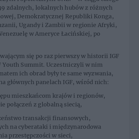
39 zdalnych, lokalnych hubów z różnych
iowej, Demokratycznej Republiki Konga,
nzanii, Ugandy i Zambii w regionie Afryki,
 Wenezuelę w Ameryce Łacińskiej, po
jącym się po raz pierwszy w historii IGF
F Youth Summit. Uczestniczyli w nim
ematem ich obrad były te same wyzwania,
 na głównych panelach IGF, wśród nich:
stępu mieszkańcom krajów i regionów,
e połączeń z globalną siecią,
eństwo transakcji finansowych,
ych na cyberataki i międzynarodowa
ia przestępczości w sieci,