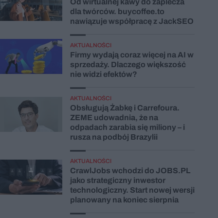
Od wirtualnej kawy do zaplecza
dla twórców. buycoffee.to
nawiązuje współpracę z JackSEO
AKTUALNOŚCI
Firmy wydają coraz więcej na AI w
sprzedaży. Dlaczego większość
nie widzi efektów?
AKTUALNOŚCI
Obsługują Żabkę i Carrefoura.
ZEME udowadnia, że na
odpadach zarabia się miliony – i
rusza na podbój Brazylii
AKTUALNOŚCI
CrawlJobs wchodzi do JOBS.PL
jako strategiczny inwestor
technologiczny. Start nowej wersji
planowany na koniec sierpnia