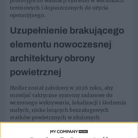
prototypu do walidacji systemu w warunkach
terenowych i dopuszczonych do użycia
operacyjnego.
Uzupełnienie brakującego
elementu nowoczesnej
architektury obrony
powietrznej
Molfar został założony w 2026 roku, aby
rozwijać taktyczne systemy radarowe do
wczesnego wykrywania, lokalizacji i śledzenia
małych, nisko lecących bezzałogowych
statków powietrznych w złożonych
warunkach operacyjnych. Spółka powstała w
odpowiedz na nowe wyzwania nowoczesnej