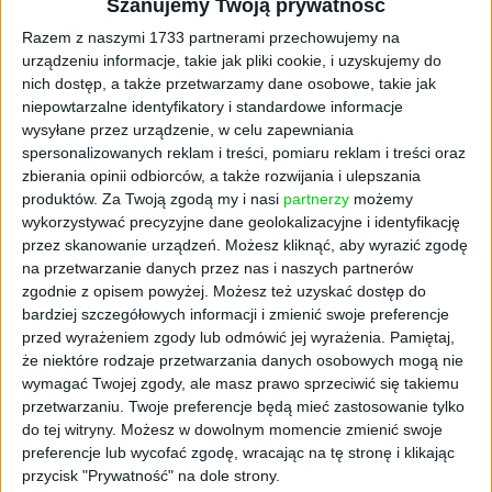
Szanujemy Twoją prywatność
architektury obrony powietrznej, zapewniając
niezawodne wykrywanie dronów na poziomie
Razem z naszymi 1733 partnerami przechowujemy na
taktycznym, tam gdzie jest ono najbardziej
urządzeniu informacje, takie jak pliki cookie, i uzyskujemy do
potrzebne. To wyzwanie staje się coraz
nich dostęp, a także przetwarzamy dane osobowe, takie jak
niepowtarzalne identyfikatory i standardowe informacje
bardziej krytyczne wraz z rozwojem
wysyłane przez urządzenie, w celu zapewniania
autonomii dronów oraz pojawieniem się roju
spersonalizowanych reklam i treści, pomiaru reklam i treści oraz
dronów jako jednego z kluczowych elementów
zbierania opinii odbiorców, a także rozwijania i ulepszania
współczesnej wojny, co stawia nowe
produktów.
Za Twoją zgodą my i nasi
partnerzy
możemy
wymagania wobec systemów wykrywania, do
wykorzystywać precyzyjne dane geolokalizacyjne i identyfikację
których istniejąca infrastruktura nie była
przez skanowanie urządzeń. Możesz kliknąć, aby wyrazić zgodę
zaprojektowana.
na przetwarzanie danych przez nas i naszych partnerów
zgodnie z opisem powyżej. Możesz też uzyskać dostęp do
U podstaw technologii Molfar znajduje się
bardziej szczegółowych informacji i zmienić swoje preferencje
przed wyrażeniem zgody lub odmówić jej wyrażenia.
Pamiętaj,
autorska wielowymiarowa strukturalna
że niektóre rodzaje przetwarzania danych osobowych mogą nie
reprezentacja celu połączona z
wymagać Twojej zgody, ale masz prawo sprzeciwić się takiemu
zaawansowanymi algorytmami przetwarzania
przetwarzaniu. Twoje preferencje będą mieć zastosowanie tylko
sygnałów. System analizuje fizyczną
do tej witryny. Możesz w dowolnym momencie zmienić swoje
sygnaturę celów powietrznych, umożliwiając
preferencje lub wycofać zgodę, wracając na tę stronę i klikając
niezawodne wykrywanie i odróżnianie dronów
przycisk "Prywatność" na dole strony.