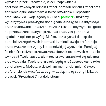
wysyłane przez urządzenie, w celu zapewniania
Wprowadzenie bezpośredniego modelu
spersonalizowanych reklam i treści, pomiaru reklam i treści oraz
współpracy pozwala na rezygnację z
zbierania opinii odbiorców, a także rozwijania i ulepszania
trójstronnego systemu, dotychczas
produktów.
Za Twoją zgodą my i nasi
partnerzy
możemy
angażującego pośredników technologicznych.
wykorzystywać precyzyjne dane geolokalizacyjne i identyfikację
Jednak, jak zapewnia Poczta Polska, nie
przez skanowanie urządzeń. Możesz kliknąć, aby wyrazić zgodę
na przetwarzanie danych przez nas i naszych partnerów
wpłynie to na dotychczasowe doświadczenie
zgodnie z opisem powyżej. Możesz też uzyskać dostęp do
klientów — procesy nadawania i odbierania
bardziej szczegółowych informacji i zmienić swoje preferencje
paczek pozostaną w niezmienionej formie.
przed wyrażeniem zgody lub odmówić jej wyrażenia.
Pamiętaj,
że niektóre rodzaje przetwarzania danych osobowych mogą nie
Klienci zyskają dostęp do usług pocztowych w
wymagać Twojej zgody, ale masz prawo sprzeciwić się takiemu
ponad 11 tys. lokalizacji Żabki, uproszczony
przetwarzaniu. Twoje preferencje będą mieć zastosowanie tylko
system nadawania i odbierania przesyłek,
do tej witryny. Możesz w dowolnym momencie zmienić swoje
możliwość korzystania z punktów w
preferencje lub wycofać zgodę, wracając na tę stronę i klikając
dogodnych lokalizacjach oraz dłuższe godziny
przycisk "Prywatność" na dole strony.
dostępności usług, zgodne z czasem pracy
sklepów Żabka.
Ta zmiana znacząco zwiększy
wygodę korzystania z usług Poczty Polskiej
,
szczególnie dla osób pracujących w
standardowych godzinach.