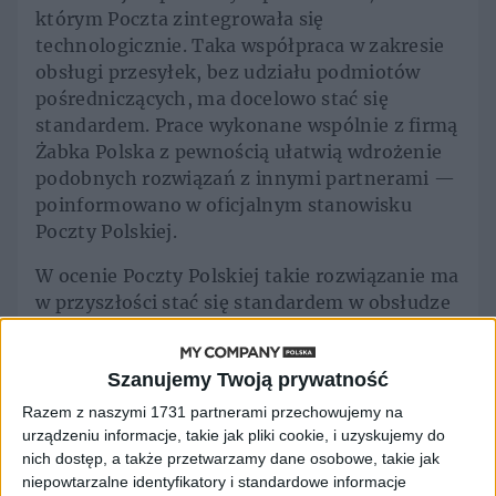
którym Poczta zintegrowała się
technologicznie. Taka współpraca w zakresie
obsługi przesyłek, bez udziału podmiotów
pośredniczących, ma docelowo stać się
standardem. Prace wykonane wspólnie z firmą
Żabka Polska z pewnością ułatwią wdrożenie
podobnych rozwiązań z innymi partnerami —
poinformowano w oficjalnym stanowisku
Poczty Polskiej.
W ocenie Poczty Polskiej takie rozwiązanie ma
w przyszłości stać się standardem w obsłudze
przesyłek, także w relacjach z innymi
partnerami.
Szanujemy Twoją prywatność
Korzyści dla klientów
Razem z naszymi 1731 partnerami przechowujemy na
urządzeniu informacje, takie jak pliki cookie, i uzyskujemy do
Poczty Polskiej
nich dostęp, a także przetwarzamy dane osobowe, takie jak
niepowtarzalne identyfikatory i standardowe informacje