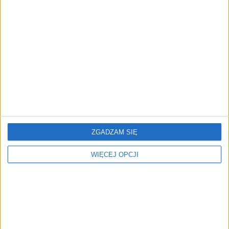
Znamy program
Rafał Rudzki (Żabka)
Konferencji Smart
"Bierzemy
Warehouse powered by
odpowiedzialność za
Toyota Automated
wpływ na nasze
Logistics!
otoczenie"
ZGADZAM SIĘ
NAJNOWSZE
WIĘCEJ OPCJI
AKTUALNOŚCI
Xtreme Brands sprowadza
globalną markę do Polski.
STRONG Pilates ma być nowym
motorem ekspansji grupy