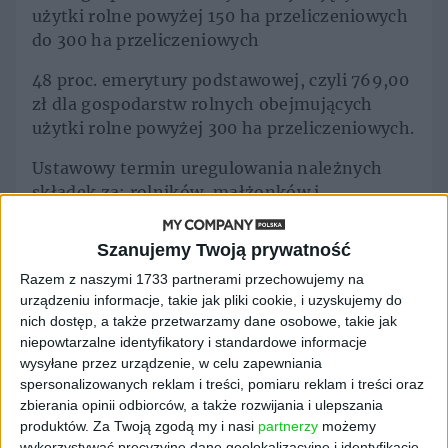
użytki rolne powyżej 150 ha przeliczeniowych
do 300 ha przeliczeniowych
48 proc. emerytury podstawowej, czyli 769,00
zł dla gospodarstw rolnych obejmujących
użytki rolne powyżej 300 ha przeliczeniowych.
Ustawowy termin uregulowania należnych
składek za: rolników, małżonków i
domowników za II kwartał 2024 r. upływa 30
kwietnia, za pomocników rolnika za dany
Szanujemy Twoją prywatność
miesiąc upływa z 15. dnia następnego
Razem z naszymi 1733 partnerami przechowujemy na
miesiąca.
urządzeniu informacje, takie jak pliki cookie, i uzyskujemy do
nich dostęp, a także przetwarzamy dane osobowe, takie jak
2
niepowtarzalne identyfikatory i standardowe informacje
wysyłane przez urządzenie, w celu zapewniania
Złożenie zeznania o wysokości dochodu (lub
spersonalizowanych reklam i treści, pomiaru reklam i treści oraz
straty) przez podatników podatku
zbierania opinii odbiorców, a także rozwijania i ulepszania
dochodowego od osób prawnych (CIT-8, CIT-
produktów.
Za Twoją zgodą my i nasi
partnerzy
możemy
8AB wraz załącznikami) za 2023 r. oraz wpłata
wykorzystywać precyzyjne dane geolokalizacyjne i identyfikację