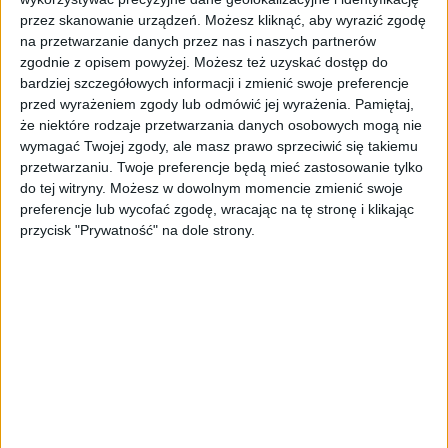
wynikającej z zeznania kwoty.
przez skanowanie urządzeń. Możesz kliknąć, aby wyrazić zgodę
na przetwarzanie danych przez nas i naszych partnerów
Wpłata ryczałtu i złożenie CIT-8E z
zgodnie z opisem powyżej. Możesz też uzyskać dostęp do
załącznikiem CIT/EZ od dochodu spółki
bardziej szczegółowych informacji i zmienić swoje preferencje
(estoński CIT) za 2023 r.
przed wyrażeniem zgody lub odmówić jej wyrażenia.
Pamiętaj,
że niektóre rodzaje przetwarzania danych osobowych mogą nie
Złożenie informacji CIT-8ST.
wymagać Twojej zgody, ale masz prawo sprzeciwić się takiemu
przetwarzaniu. Twoje preferencje będą mieć zastosowanie tylko
Wysłanie urzędowi skarbowemu (drogą
do tej witryny. Możesz w dowolnym momencie zmienić swoje
elektroniczną) oraz podatnikowi podatku
preferencje lub wycofać zgodę, wracając na tę stronę i klikając
przycisk "Prywatność" na dole strony.
dochodowego od osób prawnych niemającemu
siedziby lub zarządu na terytorium
Rzeczypospolitej Polskiej informacji (IFT-2R)
o wysokości uzyskanego przychodu (dochodu)
za 2023 r.
Złożenie do urzędu skarbowego informacji
CIT-RB i CIT-CSR za 2023 r.
Przekazanie do szefa Krajowej Administracji