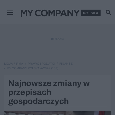
Menu główne
REKLAMA
MOJA FIRMA
PRAWO I PODATKI
FINANSE
MY COMPANY POLSKA 4/2024 (103)
Najnowsze zmiany w
przepisach
gospodarczych