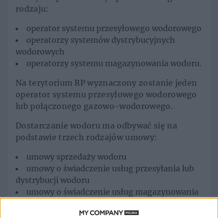
rodzaju:
operator systemu przesyłowego wodorowego
operatorzy systemów dystrybucyjnych
wodorowych
operatorzy systemu magazynowania wodoru.
Na terytorium RP wyznaczony zostanie jeden
operator systemu przesyłowego wodorowego
lub połączonego gazowo-wodorowego.
Dostarczanie wodoru ma odbywać się na
podstawie trzech rodzajów umowy:
umowy sprzedaży wodoru
umowy o świadczenie usług przesyłania lub
dystrybucji wodoru
umowy o świadczenie usług magazynowania
wodoru.