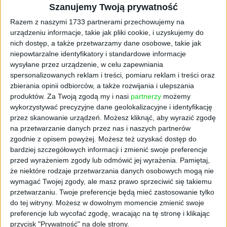
W przypadku łączonego świadczenia tych
Szanujemy Twoją prywatność
usług możliwe jest zawarcie umowy
Razem z naszymi 1733 partnerami przechowujemy na
kompleksowej wodorowej.
urządzeniu informacje, takie jak pliki cookie, i uzyskujemy do
nich dostęp, a także przetwarzamy dane osobowe, takie jak
Nowelizacja określa także zasady naliczania
niepowtarzalne identyfikatory i standardowe informacje
opłat za przyłączenie do sieci wodorowej,
wysyłane przez urządzenie, w celu zapewniania
źródeł współpracujących z siecią oraz
spersonalizowanych reklam i treści, pomiaru reklam i treści oraz
instalacji magazynowania wodoru. Opłaty te
zbierania opinii odbiorców, a także rozwijania i ulepszania
produktów.
Za Twoją zgodą my i nasi
partnerzy
możemy
będą ustalane na podstawie rzeczywistych
wykorzystywać precyzyjne dane geolokalizacyjne i identyfikację
kosztów poniesionych przez operatorów w
przez skanowanie urządzeń. Możesz kliknąć, aby wyrazić zgodę
związku z przyłączeniem.
na przetwarzanie danych przez nas i naszych partnerów
zgodnie z opisem powyżej. Możesz też uzyskać dostęp do
Ustawa przewiduje zwolnienia koncesyjne dla
bardziej szczegółowych informacji i zmienić swoje preferencje
działalności związanej z przesyłem i
przed wyrażeniem zgody lub odmówić jej wyrażenia.
Pamiętaj,
dystrybucją wodoru. Zamiast tego operatorzy
że niektóre rodzaje przetwarzania danych osobowych mogą nie
systemów przesyłowych i połączonych
wymagać Twojej zgody, ale masz prawo sprzeciwić się takiemu
gazowo-wodorowych są zobowiązani do
przetwarzaniu. Twoje preferencje będą mieć zastosowanie tylko
uzyskania certyfikatu niezależności od
do tej witryny. Możesz w dowolnym momencie zmienić swoje
preferencje lub wycofać zgodę, wracając na tę stronę i klikając
Prezesa Urzędu Regulacji Energetyki.
przycisk "Prywatność" na dole strony.