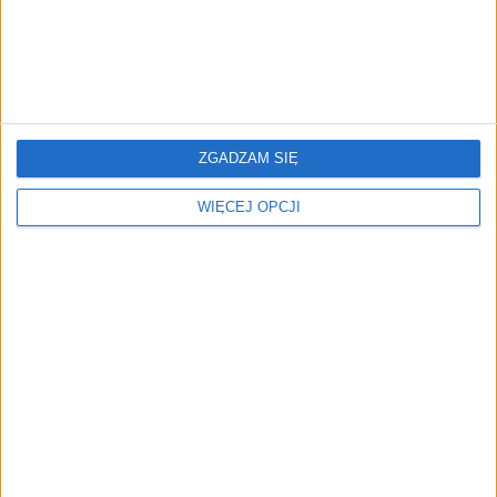
gigantyczne kary. Rekord?
rynku, nie zawsze jest
Prawie ćwierć miliona
konieczne. Wywiad z
złotych
Maciejem Pelcem
ZGADZAM SIĘ
WIĘCEJ OPCJI
Wielu Polaków robi to na
Najnowsze zmiany w
działce. Grzywna może
przepisach
wynieść nawet 5 tys. zł
gospodarczych. Jak
uniknąć
niespodziewanych opłat?