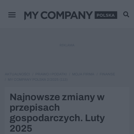
Menu główne
REKLAMA
AKTUALNOŚCI
PRAWO I PODATKI
MOJA FIRMA
FINANSE
MY COMPANY POLSKA 2/2025 (113)
Najnowsze zmiany w
przepisach
gospodarczych. Luty
2025