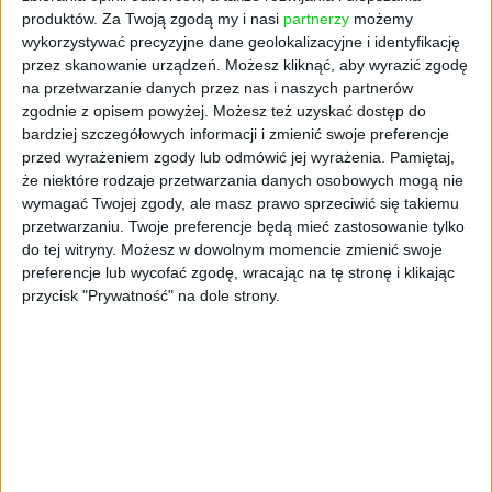
produktów.
Za Twoją zgodą my i nasi
partnerzy
możemy
Rynek pracy jest obecnie pod wpływem dwóch
wykorzystywać precyzyjne dane geolokalizacyjne i identyfikację
czynników. Z jednej strony ograniczany był
przez skanowanie urządzeń. Możesz kliknąć, aby wyrazić zgodę
na przetwarzanie danych przez nas i naszych partnerów
czasowo wymiar etatu dla pracowników, a z
zgodnie z opisem powyżej. Możesz też uzyskać dostęp do
drugiej - część pracowników była na zasiłkach
bardziej szczegółowych informacji i zmienić swoje preferencje
opiekuńczych. Nie skutkowało to zwolnieniem
przed wyrażeniem zgody lub odmówić jej wyrażenia.
Pamiętaj,
pracownika, ale znalazło odzwierciedlenie w
że niektóre rodzaje przetwarzania danych osobowych mogą nie
statystyce etatów. Z drugiej strony
wymagać Twojej zgody, ale masz prawo sprzeciwić się takiemu
bezdyskusyjnie recesja powoduje, że w wielu
przetwarzaniu. Twoje preferencje będą mieć zastosowanie tylko
firmach rozpoczęły się i trwają zwolnienia.
do tej witryny. Możesz w dowolnym momencie zmienić swoje
preferencje lub wycofać zgodę, wracając na tę stronę i klikając
W ostatnim okresie coraz więcej firm ogłasza
przycisk "Prywatność" na dole strony.
zamiar grupowych zwolnień. Tego zjawiska
statystyki jeszcze nie odzwierciedlają.
Zaskakują za to trochę statystyki bezrobocia.
Z jednej strony dane ankietowe BAEL
pokazują stabilny poziom liczby
bezrobotnych, a z drugiej - liczba
zarejestrowanych bezrobotnych jest na