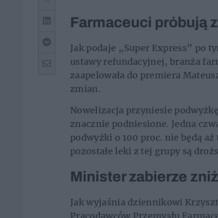
Farmaceuci próbują 
Jak podaje „Super Express” po tym
ustawy refundacyjnej, branża far
zaapelowała do premiera Mateus
zmian.
Nowelizacja przyniesie podwyżkę 
znacznie podniesione. Jedna czwar
podwyżki o 100 proc. nie będą aż 
pozostałe leki z tej grupy są dro
Minister zabierze zn
Jak wyjaśnia dziennikowi Krzysz
Pracodawców Przemysłu Farmaceu