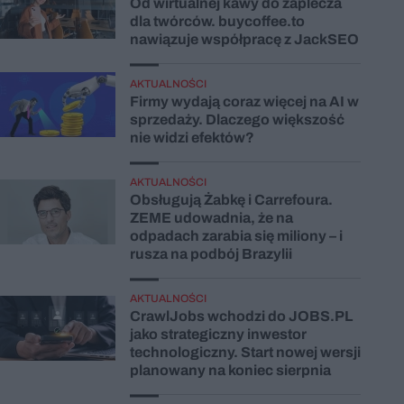
Od wirtualnej kawy do zaplecza
dla twórców. buycoffee.to
nawiązuje współpracę z JackSEO
AKTUALNOŚCI
Firmy wydają coraz więcej na AI w
sprzedaży. Dlaczego większość
nie widzi efektów?
AKTUALNOŚCI
Obsługują Żabkę i Carrefoura.
ZEME udowadnia, że na
odpadach zarabia się miliony – i
rusza na podbój Brazylii
AKTUALNOŚCI
CrawlJobs wchodzi do JOBS.PL
jako strategiczny inwestor
technologiczny. Start nowej wersji
planowany na koniec sierpnia