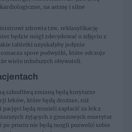
kardiologiczne, na astmę i silne
istrowi zdrowia tzw. reklasyfikację
ster będzie mógł zdecydować o zdjęciu z
Takie tabletki uzyskałyby jedynie
o oznacza spore podwyżki, które odczuje
także wielu młodszych obywateli.
acjentach
nną szkodliwą zmianą będą korytarze
cji leków, które będą droższe, niż
i pacjęci będą musieli zapłacić za lek z
 starszych żyjących z groszowych emerytur
 po prostu nie będą mogli pozwolić sobie