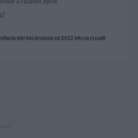
drowie a czasem życie.
i?
inflacja
leki
leki droższe od 2023
leki na ryczałt
KLAMA