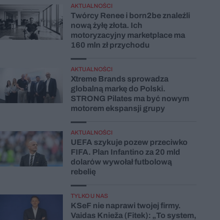
AKTUALNOŚCI
Twórcy Renee i born2be znaleźli
nową żyłę złota. Ich
motoryzacyjny marketplace ma
160 mln zł przychodu
AKTUALNOŚCI
Xtreme Brands sprowadza
globalną markę do Polski.
STRONG Pilates ma być nowym
motorem ekspansji grupy
AKTUALNOŚCI
UEFA szykuje pozew przeciwko
FIFA. Plan Infantino za 20 mld
dolarów wywołał futbolową
rebelię
TYLKO U NAS
KSeF nie naprawi twojej firmy.
Vaidas Knieža (Fitek): „To system,