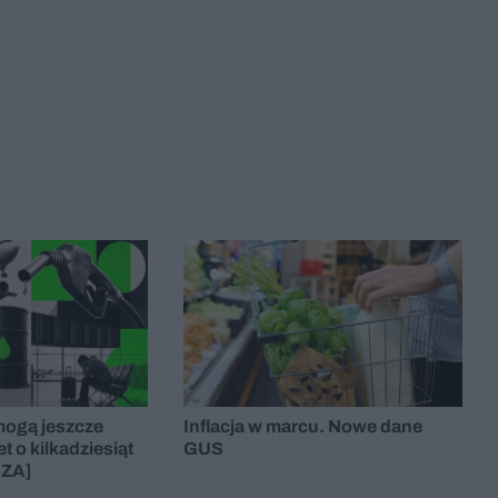
 mogą jeszcze
Inflacja w marcu. Nowe dane
 o kilkadziesiąt
GUS
IZA]