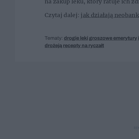
na zakup leku, który ratuje ich z
Czytaj dalej:
jak działają neobank
Tematy:
drogie leki
groszowe emerytury
drożeją
recepty na ryczałt
RE