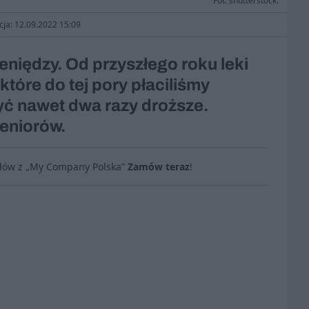
Fot. shutterstock.
cja: 12.09.2022 15:09
niędzy. Od przyszłego roku leki
które do tej pory płaciliśmy
yć nawet dwa razy droższe.
eniorów.
ułów z „My Company Polska”
Zamów teraz
!