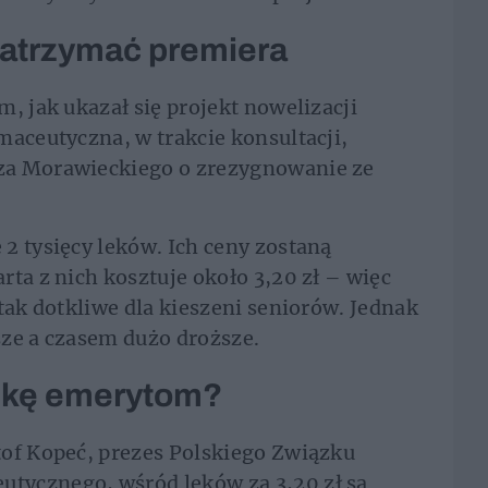
zatrzymać premiera
, jak ukazał się projekt nowelizacji
maceutyczna, w trakcie konsultacji,
za Morawieckiego o zrezygnowanie ze
2 tysięcy leków. Ich ceny zostaną
ta z nich kosztuje około 3,20 zł – więc
tak dotkliwe dla kieszeni seniorów. Jednak
ższe a czasem dużo droższe.
iżkę emerytom?
tof Kopeć, prezes Polskiego Związku
tycznego, wśród leków za 3,20 zł są