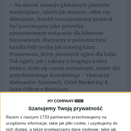
– Na skutek rozwoju globalnych platform
marketplace, takich jak Amazon, eBay czy
Aliexpress, handel transgraniczny przestał
być postrzegany jako przywilej
zarezerwowany wyłącznie dla klientów
biznesowych. Pionierzy w pośrednictwie
handlu byli trochę jak mitologiczny
Prometeusz, który przemycił ogień dla ludzi.
Tak ogień, jak i zakupy z drugiego końca
świata, stały się czymś normalnym, nawet dla
przysłowiowego Kowalskiego – tłumaczy
Aleksandra Szarmach, Chief Marketing &
Sales Officer z Nethansy.
Project Runway po
Szanujemy Twoją prywatność
pekińsku
Razem z naszymi 1733 partnerami przechowujemy na
urządzeniu informacje, takie jak pliki cookie, i uzyskujemy do
nich dostęp, a także przetwarzamy dane osobowe, takie jak