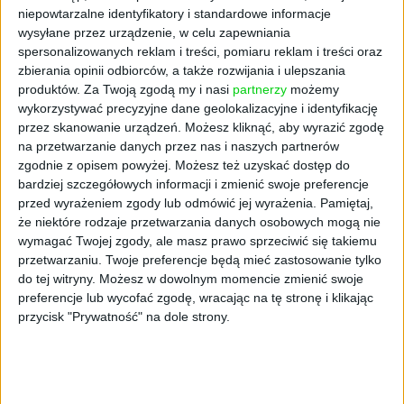
Liczby z baz Eurostatu wskazują
niepowtarzalne identyfikatory i standardowe informacje
jednoznacznie, że głównym beneficjentem
wysyłane przez urządzenie, w celu zapewniania
europejskiej słabości do strojenia się są Chiny.
spersonalizowanych reklam i treści, pomiaru reklam i treści oraz
To właśnie stamtąd do krajów Wspólnoty
zbierania opinii odbiorców, a także rozwijania i ulepszania
trafia najwięcej odzieży. Chiny do UE wysyłają
produktów.
Za Twoją zgodą my i nasi
partnerzy
możemy
wykorzystywać precyzyjne dane geolokalizacyjne i identyfikację
tony ubrań, których wartość szacuje się na
przez skanowanie urządzeń. Możesz kliknąć, aby wyrazić zgodę
niemal 21 mld euro, co stanowi około 30 proc.
na przetwarzanie danych przez nas i naszych partnerów
wartości całości sprowadzanych do krajów
zgodnie z opisem powyżej. Możesz też uzyskać dostęp do
Wspólnoty ubrań. Na drugim miejscu znalazł
bardziej szczegółowych informacji i zmienić swoje preferencje
się Bangladesz (12 mld euro, 18 proc.), a na
przed wyrażeniem zgody lub odmówić jej wyrażenia.
Pamiętaj,
najniższym stopniu podium Turcja (8 mld
że niektóre rodzaje przetwarzania danych osobowych mogą nie
euro, 12 proc.).
wymagać Twojej zgody, ale masz prawo sprzeciwić się takiemu
przetwarzaniu. Twoje preferencje będą mieć zastosowanie tylko
– Biorąc pod uwagę cenę, rodzimym
do tej witryny. Możesz w dowolnym momencie zmienić swoje
producentom odzieży ciężko jest nawiązać
preferencje lub wycofać zgodę, wracając na tę stronę i klikając
przycisk "Prywatność" na dole strony.
równą walkę z dalekowschodnią konkurencją,
gdzie koszty pracy są o wiele niższe. Co
ciekawe, kwota na metce przestaje być
koronnym argumentem w dyskusji o zakupie.