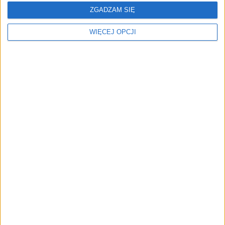
ZGADZAM SIĘ
WIĘCEJ OPCJI
Algorytmy pomogą
Po 180 000 zł dla
stworzyć wykroje
startupów z branży
krawieckie. Ten startup
fashion. eBay szuka
udowadnia, że szycie na
innowacji nad Wisłą
miarę jest dla każdego
Paleta barw, czyli wydaj z
Kampanie gniewu. Komu
głową! Polecamy
opłaca się rage baiting
najlepsze cacka do
kupienia