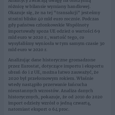
Analitycy zwracają uwagę na olbrzymią
różnicę w bilansie wymiany handlowej.
Okazuje się, że na tej “transakcji” jesteśmy
stratni blisko 40 mld euro rocznie. Podczas
gdy państwa członkowskie Wspólnoty
importowały spoza UE odzież o wartości 69
mld euro w 2020 r., wartość tego, co
wysyłaliśmy wyniosła w tym samym czasie 30
mld euro w 2020 r.
Analizując dane historyczne gromadzone
przez Eurostat, dotyczące importu i eksportu
ubrań do i z UE, można łatwo zauważyć, że
2020 był przełomowym rokiem. Właśnie
wtedy nastąpiło przerwanie łańcucha
nieustannych wzrostów. Analiza danych
historycznych, pokazuje, że od 2010 do 2020
import odzieży wzrósł o jedną czwartą,
natomiast eksport o 64 proc.