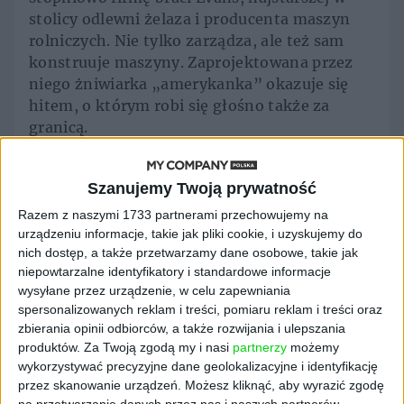
stolicy odlewni żelaza i producenta maszyn
rolniczych. Nie tylko zarządza, ale też sam
konstruuje maszyny. Zaprojektowana przez
niego żniwiarka „amerykanka” okazuje się
hitem, o którym robi się głośno także za
granicą.
Gdy w połowie XIX w. powstaje Kolej
Warszawsko-Wiedeńska, firma zaczyna się
Szanujemy Twoją prywatność
specjalizować w produkcji infrastruktury
Razem z naszymi 1733 partnerami przechowujemy na
kolejowej. Lilpop współpracuje już wtedy z
urządzeniu informacje, takie jak pliki cookie, i uzyskujemy do
Wilhelmem Rauem, wkrótce do spółki dołącza
nich dostęp, a także przetwarzamy dane osobowe, takie jak
przemysłowiec Seweryn Loewenstein, dzięki
niepowtarzalne identyfikatory i standardowe informacje
wysyłane przez urządzenie, w celu zapewniania
czemu przez dziesięciolecia firma będzie
spersonalizowanych reklam i treści, pomiaru reklam i treści oraz
nosiła nazwę Towarzystwo Przemysłowe
zbierania opinii odbiorców, a także rozwijania i ulepszania
Zakładów Mechanicznych Lilpop, Rau i
produktów.
Za Twoją zgodą my i nasi
partnerzy
możemy
Loewenstein Spółka Akcyjna. Ale warszawiacy
wykorzystywać precyzyjne dane geolokalizacyjne i identyfikację
i tak będą o niej mówili po prostu „Lilpop”.
przez skanowanie urządzeń. Możesz kliknąć, aby wyrazić zgodę
na przetwarzanie danych przez nas i naszych partnerów