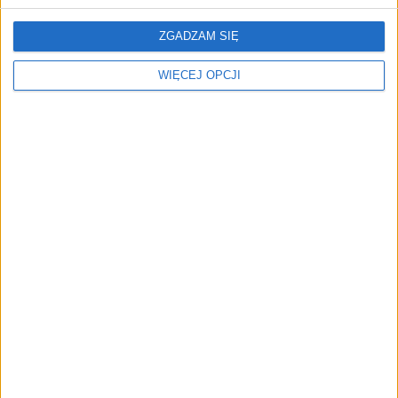
ZGADZAM SIĘ
WIĘCEJ OPCJI
REKLAMA
NAJNOWSZE