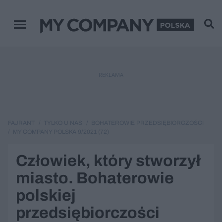
Menu główne
REKLAMA
FAJRANT
TYLKO U NAS
BOHATEROWIE PRZEDSIĘBIORCZOŚCI
MY COMPANY POLSKA 9/2021 (72)
Człowiek, który stworzył
miasto. Bohaterowie
polskiej
przedsiębiorczości