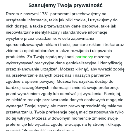
Przeczytaj także:
Brytyjski bank: Bitcoin ma
Szanujemy Twoją prywatność
kosztować 120 00 dolarów do końca 2024
Razem z naszymi 1731 partnerami przechowujemy na
urządzeniu informacje, takie jak pliki cookie, i uzyskujemy do
Ponadto podczas rozmów telemarketerzy
nich dostęp, a także przetwarzamy dane osobowe, takie jak
przekazywali nieprawdziwą informację, że
niepowtarzalne identyfikatory i standardowe informacje
konsument może liczyć na 20,5 tys. zł dotacji
wysyłane przez urządzenie, w celu zapewniania
przy wykonaniu mikroinstalacji
spersonalizowanych reklam i treści, pomiaru reklam i treści oraz
fotowoltaicznej w ramach rządowego
zbierania opinii odbiorców, a także rozwijania i ulepszania
produktów.
Za Twoją zgodą my i nasi
partnerzy
możemy
„Programu Priorytetowego Mój Prąd Część 1)
wykorzystywać precyzyjne dane geolokalizacyjne i identyfikację
Program Mój Prąd na lata 2021-2023”. W
przez skanowanie urządzeń. Możesz kliknąć, aby wyrazić zgodę
rzeczywistości kwota takiej dotacji na
na przetwarzanie danych przez nas i naszych partnerów
fotowoltaikę mogłaby wynieść maksymalnie 5
zgodnie z opisem powyżej. Możesz też uzyskać dostęp do
tys. zł. Gdy konsumenci zgłaszali wątpliwości
bardziej szczegółowych informacji i zmienić swoje preferencje
co do wysokości dotacji, byli zapewniani o
przed wyrażeniem zgody lub odmówić jej wyrażenia.
Pamiętaj,
możliwości uzyskania wysokiej korzyści. Aby
że niektóre rodzaje przetwarzania danych osobowych mogą nie
wymagać Twojej zgody, ale masz prawo sprzeciwić się takiemu
zachęcić odbiorców do zainstalowania
przetwarzaniu. Twoje preferencje będą mieć zastosowanie tylko
fotowoltaiki, w scenariuszach rozmów
do tej witryny. Możesz w dowolnym momencie zmienić swoje
zawarte było także straszenie ryzykiem tzw.
preferencje lub wycofać zgodę, wracając na tę stronę i klikając
blackoutu, czyli wyłączenia prądu, lub
przycisk "Prywatność" na dole strony.