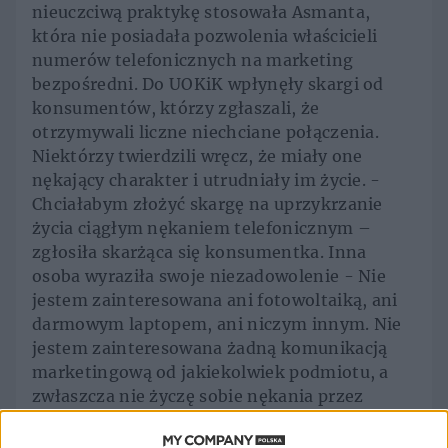
nieuczciwą praktykę stosowała Asmanta,
która nie posiadała pozwolenia właścicieli
numerów telefonicznych na marketing
bezpośredni. Do UOKiK wpłynęły skargi od
konsumentów, którzy zgłaszali, że
otrzymywali liczne niechciane połączenia.
Niektórzy twierdzili wręcz, że miały one
nękający charakter i utrudniały im życie. -
Chciałabym złożyć skargę na uprzykrzanie
życia ciągłym nękaniem telefonicznym –
zgłosiła skarżąca się konsumentka. Inna
osoba wyraziła swoje niezadowolenie - Nie
jestem zainteresowana ani fotowoltaiką, ani
darmowym laptopem, ani niczym innym. Nie
jestem zainteresowana żadną komunikacją
marketingową od jakiekolwiek podmiotu, a
zwłaszcza nie życzę sobie nękania przez
roboty - informuje UOKiK.