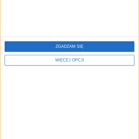
część z 37 milionów zł
kary?
ZGADZAM SIĘ
UOKiK uderza w dealerów
Kolejna wielomilionowa
WIĘCEJ OPCJI
maszyn rolniczych. 170
kara od UOKiK. Tym
mln zł kary za wieloletnią
razem dla Vectry
zmowę
Prawie 105 mln zł kary od
UOKiK ukarał T-Mobile.
UOKiK dla Biedronki. Sieć
500 zł rekompensaty dla