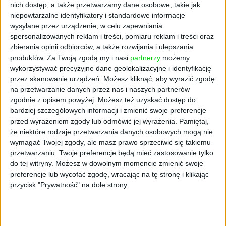
nich dostęp, a także przetwarzamy dane osobowe, takie jak
płatnicznych”, a obrót bezgotówkowy staje
niepowtarzalne identyfikatory i standardowe informacje
się coraz powszechniejszy także w gminach
wysyłane przez urządzenie, w celu zapewniania
wiejskich i mniejszych miejscowościach.
spersonalizowanych reklam i treści, pomiaru reklam i treści oraz
zbierania opinii odbiorców, a także rozwijania i ulepszania
SoftPOS – rozwiązanie na
produktów.
Za Twoją zgodą my i nasi
partnerzy
możemy
wykorzystywać precyzyjne dane geolokalizacyjne i identyfikację
nowe czasy
przez skanowanie urządzeń. Możesz kliknąć, aby wyrazić zgodę
na przetwarzanie danych przez nas i naszych partnerów
zgodnie z opisem powyżej. Możesz też uzyskać dostęp do
Zachodzące przemiany musi zauważyć biznes.
bardziej szczegółowych informacji i zmienić swoje preferencje
Przedsiębiorcy, z którymi rozmawiamy na
przed wyrażeniem zgody lub odmówić jej wyrażenia.
Pamiętaj,
łamach „My Company Polska” podkreślają, że
że niektóre rodzaje przetwarzania danych osobowych mogą nie
innowacyjne podejście do płatności stało się
wymagać Twojej zgody, ale masz prawo sprzeciwić się takiemu
koniecznością, a posiadanie terminala
przetwarzaniu. Twoje preferencje będą mieć zastosowanie tylko
do tej witryny. Możesz w dowolnym momencie zmienić swoje
płatniczego może stanowić o przewadze
preferencje lub wycofać zgodę, wracając na tę stronę i klikając
konkurencyjnej małych i średnich
przycisk "Prywatność" na dole strony.
przedsiębiorstw, takich jak chociażby salony
fryzjerskie czy kosmetyczne. Możliwością
płatności bezgotówkowej być może nie