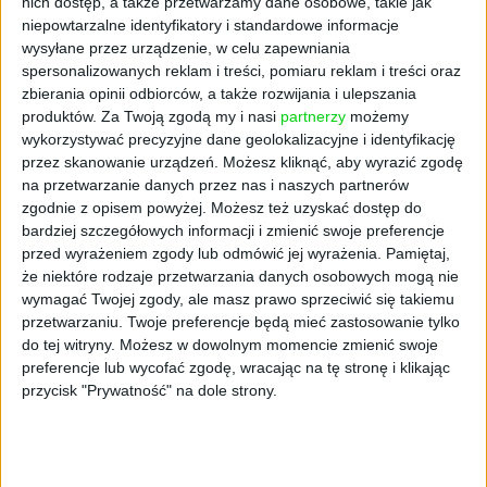
nich dostęp, a także przetwarzamy dane osobowe, takie jak
do przeprowadzania symulacji misji
niepowtarzalne identyfikatory i standardowe informacje
pozaziemskich. Członkini Fundacji forScience,
wysyłane przez urządzenie, w celu zapewniania
spersonalizowanych reklam i treści, pomiaru reklam i treści oraz
World Research Centre oraz prywatnej agencji
zbierania opinii odbiorców, a także rozwijania i ulepszania
kosmicznej Valles Marineris. Dyrektorka
produktów.
Za Twoją zgodą my i nasi
partnerzy
możemy
projektów naukowych w astrotech
wykorzystywać precyzyjne dane geolokalizacyjne i identyfikację
i bioastronautyce. Wyróżniona m.in. Nagrodą
przez skanowanie urządzeń. Możesz kliknąć, aby wyrazić zgodę
im. Artura Rojszczaka. Współautorka książki
na przetwarzanie danych przez nas i naszych partnerów
„Kosmos w praktyce”.
zgodnie z opisem powyżej. Możesz też uzyskać dostęp do
bardziej szczegółowych informacji i zmienić swoje preferencje
7. MARTA KRUPIŃSKA
przed wyrażeniem zgody lub odmówić jej wyrażenia.
Pamiętaj,
że niektóre rodzaje przetwarzania danych osobowych mogą nie
wymagać Twojej zgody, ale masz prawo sprzeciwić się takiemu
Stworzona przez nią platforma internetowa
przetwarzaniu. Twoje preferencje będą mieć zastosowanie tylko
Azimo znalazła się na opublikowanej w USA
do tej witryny. Możesz w dowolnym momencie zmienić swoje
liście 60 najbardziej obiecujących startupów
preferencje lub wycofać zgodę, wracając na tę stronę i klikając
przycisk "Prywatność" na dole strony.
technologicznych świata założonych przez
kobiety. Azimo umożliwia tani transfer
pieniędzy za granicę i zostało stworzone
z myślą o imigrantach, którzy pracują za