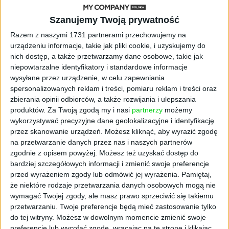
Szanujemy Twoją prywatność
Razem z naszymi 1731 partnerami przechowujemy na
urządzeniu informacje, takie jak pliki cookie, i uzyskujemy do
nich dostęp, a także przetwarzamy dane osobowe, takie jak
niepowtarzalne identyfikatory i standardowe informacje
wysyłane przez urządzenie, w celu zapewniania
MY COMPANY EXTRA
spersonalizowanych reklam i treści, pomiaru reklam i treści oraz
Nadciąga koniec branży BPO/SSC w
zbierania opinii odbiorców, a także rozwijania i ulepszania
Polsce? Aleksandra Durzyńska-
produktów.
Za Twoją zgodą my i nasi
partnerzy
możemy
wykorzystywać precyzyjne dane geolokalizacyjne i identyfikację
Prochowska, szefowa Fujitsu GDC
przez skanowanie urządzeń. Możesz kliknąć, aby wyrazić zgodę
Polska
na przetwarzanie danych przez nas i naszych partnerów
Cezary Szczepański
28.09.2021
zgodnie z opisem powyżej. Możesz też uzyskać dostęp do
bardziej szczegółowych informacji i zmienić swoje preferencje
przed wyrażeniem zgody lub odmówić jej wyrażenia.
Pamiętaj,
że niektóre rodzaje przetwarzania danych osobowych mogą nie
wymagać Twojej zgody, ale masz prawo sprzeciwić się takiemu
przetwarzaniu. Twoje preferencje będą mieć zastosowanie tylko
do tej witryny. Możesz w dowolnym momencie zmienić swoje
preferencje lub wycofać zgodę, wracając na tę stronę i klikając