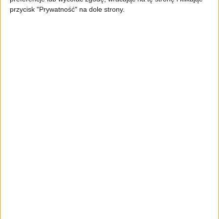
przycisk "Prywatność" na dole strony.
MY COMPANY EXTRA
Nadciąga koniec branży BPO/SSC w
Polsce? Aleksandra Durzyńska-
Prochowska, szefowa Fujitsu GDC
Polska
Cezary Szczepański
27.09.2021