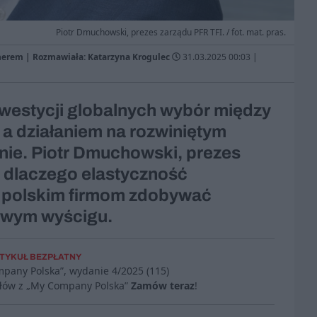
Piotr Dmuchowski, prezes zarządu PFR TFI. / fot. mat. pras.
nerem | Rozmawiała: Katarzyna Krogulec
31.03.2025 00:03
|
westycji globalnych wybór między
a działaniem na rozwiniętym
ie. Piotr Dmuchowski, prezes
, dlaczego elastyczność
 polskim firmom zdobywać
owym wyścigu.
TYKUŁ BEZPŁATNY
mpany Polska”, wydanie
4/2025 (115)
ułów z „My Company Polska”
Zamów teraz
!