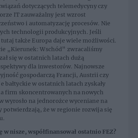
związań dotyczących telemedycyny czy
orze IT zauważalny jest wzrost
zeństwo i automatyzację procesów. Nie
h technologii produkcyjnych. Jeśli
tutaj także Europa daje wiele możliwości.
cie „Kierunek: Wschód” zwracaliśmy
ał się w ostatnich latach dużą
erspektywy dla inwestorów. Najnowsze
jność gospodarczą Francji, Austrii czy
e bałtyckie w ostatnich latach zyskały
dla firm skoncentrowanych na nowych
ów wyrosło na jednorożce wyceniane na
 potwierdzają, że w regionie rozwija się
u.
ię w nisze, współfinansował ostatnio FEZ
?