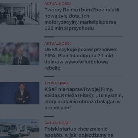
AKTUALNOŚCI
Twórcy Renee i born2be znaleźli
nową żyłę złota. Ich
motoryzacyjny marketplace ma
160 mln zł przychodu
AKTUALNOŚCI
UEFA szykuje pozew przeciwko
FIFA. Plan Infantino za 20 mld
dolarów wywołał futbolową
rebelię
TYLKO U NAS
KSeF nie naprawi twojej firmy.
Vaidas Knieža (Fitek): „To system,
który brutalnie obnaża bałagan w
procesach”
AKTUALNOŚCI
Polski startup chce zmienić
sposób, w jaki dojeżdżamy na