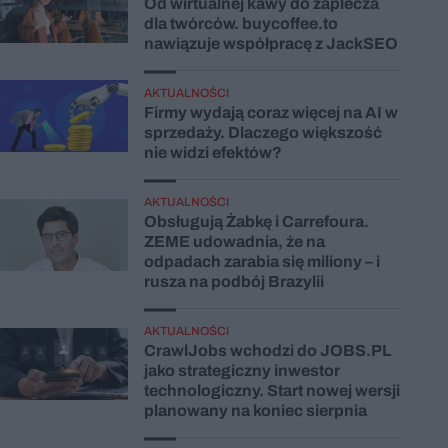
Od wirtualnej kawy do zaplecza
dla twórców. buycoffee.to
nawiązuje współpracę z JackSEO
AKTUALNOŚCI
Firmy wydają coraz więcej na AI w
sprzedaży. Dlaczego większość
nie widzi efektów?
AKTUALNOŚCI
Obsługują Żabkę i Carrefoura.
ZEME udowadnia, że na
odpadach zarabia się miliony – i
rusza na podbój Brazylii
AKTUALNOŚCI
CrawlJobs wchodzi do JOBS.PL
jako strategiczny inwestor
technologiczny. Start nowej wersji
planowany na koniec sierpnia