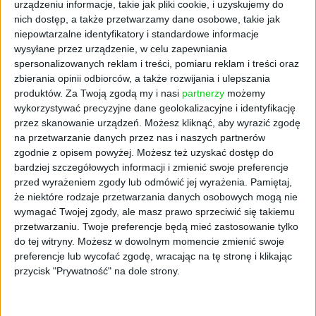
bezalkoholowych wzrosły w czerwcu o 4,1
urządzeniu informacje, takie jak pliki cookie, i uzyskujemy do
proc. w ujęciu rocznym. Głównym czynnikiem
nich dostęp, a także przetwarzamy dane osobowe, takie jak
niepowtarzalne identyfikatory i standardowe informacje
napędzającym inflację były jednak koszty
wysyłane przez urządzenie, w celu zapewniania
energii, w tym energii elektrycznej i gazu,
spersonalizowanych reklam i treści, pomiaru reklam i treści oraz
które poszły w górę aż o 12,8 proc. rok do
zbierania opinii odbiorców, a także rozwijania i ulepszania
roku. Wzrost ogólnego wskaźnika inflacji
produktów.
Za Twoją zgodą my i nasi
partnerzy
możemy
został częściowo ograniczony przez spadek
wykorzystywać precyzyjne dane geolokalizacyjne i identyfikację
cen paliw, które potaniały o 10 proc. w
przez skanowanie urządzeń. Możesz kliknąć, aby wyrazić zgodę
porównaniu do czerwca ubiegłego roku.
na przetwarzanie danych przez nas i naszych partnerów
zgodnie z opisem powyżej. Możesz też uzyskać dostęp do
bardziej szczegółowych informacji i zmienić swoje preferencje
Prognozy i polityka Rady
przed wyrażeniem zgody lub odmówić jej wyrażenia.
Pamiętaj,
że niektóre rodzaje przetwarzania danych osobowych mogą nie
Polityki Pieniężnej
wymagać Twojej zgody, ale masz prawo sprzeciwić się takiemu
przetwarzaniu. Twoje preferencje będą mieć zastosowanie tylko
Ekonomiści przewidują, że w lipcu inflacja
do tej witryny. Możesz w dowolnym momencie zmienić swoje
preferencje lub wycofać zgodę, wracając na tę stronę i klikając
znacząco spadnie i zbliży się do celu
przycisk "Prywatność" na dole strony.
inflacyjnego Narodowego Banku Polskiego.
"Zgodnie z naszą zrewidowaną prognozą