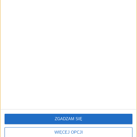
Sprzedaż detaliczna w
Turyści i mieszkańcy w
górę. Nowe dane GUS
szoku. Tak rosną ceny po
wprowadzeniu euro
Inflacja w grudniu 2025
roku. GUS podał nowe
dane
ZGADZAM SIĘ
WIĘCEJ OPCJI