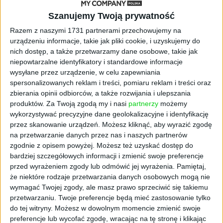
Ulico, witaj!
Szanujemy Twoją prywatność
Razem z naszymi 1731 partnerami przechowujemy na
Jeszcze w okresie licealnym dorabiał na
urządzeniu informacje, takie jak pliki cookie, i uzyskujemy do
kuchni w lubelskim McDonald’sie, ale
nich dostęp, a także przetwarzamy dane osobowe, takie jak
oszczędności po przeliczeniu na duńską
niepowtarzalne identyfikatory i standardowe informacje
wysyłane przez urządzenie, w celu zapewniania
koronę wystarczają mu maksymalnie na trzy
spersonalizowanych reklam i treści, pomiaru reklam i treści oraz
miesiące. Dlatego pierwszym wyzwaniem po
zbierania opinii odbiorców, a także rozwijania i ulepszania
przyjeździe okazuje się zorganizowanie
produktów.
Za Twoją zgodą my i nasi
partnerzy
możemy
noclegu. Właściciel lokalu, w którym miał się
wykorzystywać precyzyjne dane geolokalizacyjne i identyfikację
zatrzymać nie odpowiada na telefony. Samo
przez skanowanie urządzeń. Możesz kliknąć, aby wyrazić zgodę
miejsce wygląda niepewnie. - Z jednej strony
na przetwarzanie danych przez nas i naszych partnerów
mocno się przestraszyłem, z drugiej
zgodnie z opisem powyżej. Możesz też uzyskać dostęp do
bardziej szczegółowych informacji i zmienić swoje preferencje
pomyślałem „No dobra, ulico witaj!”. Nie
przed wyrażeniem zgody lub odmówić jej wyrażenia.
Pamiętaj,
załamałem się, tylko od razu przeszedłem do
że niektóre rodzaje przetwarzania danych osobowych mogą nie
rozwiązania problemu. Na szczęście wszystko
wymagać Twojej zgody, ale masz prawo sprzeciwić się takiemu
okazało się zwykłym nieporozumieniem,
przetwarzaniu. Twoje preferencje będą mieć zastosowanie tylko
a pokój na mnie czekał.
do tej witryny. Możesz w dowolnym momencie zmienić swoje
preferencje lub wycofać zgodę, wracając na tę stronę i klikając