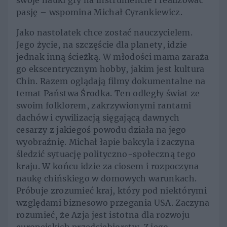
swoje nauki gry na instrumencie i realizować
pasję – wspomina Michał Cyrankiewicz.
Jako nastolatek chce zostać nauczycielem.
Jego życie, na szczęście dla planety, idzie
jednak inną ścieżką. W młodości mama zaraża
go ekscentrycznym hobby, jakim jest kultura
Chin. Razem oglądają filmy dokumentalne na
temat Państwa Środka. Ten odległy świat ze
swoim folklorem, zakrzywionymi rantami
dachów i cywilizacją sięgającą dawnych
cesarzy z jakiegoś powodu działa na jego
wyobraźnię. Michał łapie bakcyla i zaczyna
śledzić sytuację polityczno-społeczną tego
kraju. W końcu idzie za ciosem i rozpoczyna
naukę chińskiego w domowych warunkach.
Próbuje zrozumieć kraj, który pod niektórymi
względami biznesowo przegania USA. Zaczyna
rozumieć, że Azja jest istotna dla rozwoju