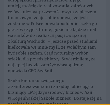
europejskich przedsiębiorstw. Z jego
umiejętnością do realizowania założonych
celów i niezbyt przyszłościowym zapleczem
finansowym zdaje sobie sprawę, że jeśli
zostanie w Polsce prawdopodobnie czeka go
praca w czyjejś firmie, gdzie nie będzie miał
warunków do realizacji pasji związanej
z kulturą Wschodu. - Jeszcze przed studiami
kiełkowała we mnie myśl, że wolałbym sam
być sobie szefem. Stąd naturalny wybór
ścieżki dla przedsiębiorcy. Stwierdziłem, że
najlepiej będzie założyć własną firmę –
opowiada CEO SeaSoil.
Szuka kierunku związanego
z zainteresowaniami i znajduje obiecująco
brzmiący „Międzynarodowy biznes w Azji”
w Kopenhaskiej Szkole Biznesu. Dostaje się na
uczelnię i wyrusza w nieznane.