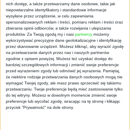
nich dostęp, a także przetwarzamy dane osobowe, takie jak
niepowtarzalne identyfikatory i standardowe informacje
wysyłane przez urządzenie, w celu zapewniania
spersonalizowanych reklam i treści, pomiaru reklam i treści oraz
zbierania opinii odbiorców, a także rozwijania i ulepszania
produktów.
Za Twoją zgodą my i nasi
partnerzy
możemy
wykorzystywać precyzyjne dane geolokalizacyjne i identyfikację
przez skanowanie urządzeń. Możesz kliknąć, aby wyrazić zgodę
na przetwarzanie danych przez nas i naszych partnerów
STARTUPY
zgodnie z opisem powyżej. Możesz też uzyskać dostęp do
25 najlepszych polskich startupów.
bardziej szczegółowych informacji i zmienić swoje preferencje
przed wyrażeniem zgody lub odmówić jej wyrażenia.
Pamiętaj,
Edycja 2022
że niektóre rodzaje przetwarzania danych osobowych mogą nie
Kuba Dobroszek
05.09.2022
wymagać Twojej zgody, ale masz prawo sprzeciwić się takiemu
przetwarzaniu. Twoje preferencje będą mieć zastosowanie tylko
do tej witryny. Możesz w dowolnym momencie zmienić swoje
preferencje lub wycofać zgodę, wracając na tę stronę i klikając
przycisk "Prywatność" na dole strony.