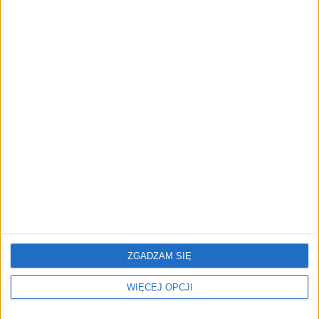
AKTUALNOŚCI
Rekordowe finansowanie startupu
Małgorzaty Ohme. 8,5 mln złotych po
dwóch miesiącach istnienia
Cezary Szczepański
20.04.2021
ZGADZAM SIĘ
WIĘCEJ OPCJI
NAJNOWSZE