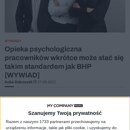
WYWIADY
Opieka psychologiczna
pracowników wkrótce może stać się
takim standardem jak BHP
[WYWIAD]
Kuba Dobroszek
21.09.2022
Szanujemy Twoją prywatność
Razem z naszymi 1733 partnerami przechowujemy na
urządzeniu informacje, takie jak pliki cookie, i uzyskujemy do