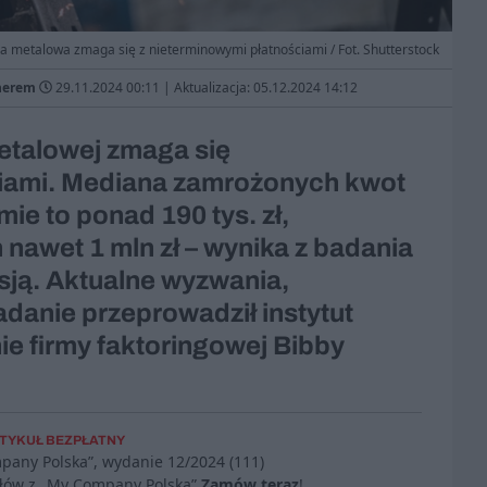
a metalowa zmaga się z nieterminowymi płatnościami / Fot. Shutterstock
tnerem
29.11.2024 00:11
|
Aktualizacja: 05.12.2024 14:12
metalowej zmaga się
ciami. Mediana zamrożonych kwot
irmie to ponad 190 tys. zł,
nawet 1 mln zł – wynika z badania
ją. Aktualne wyzwania,
danie przeprowadził instytut
ie firmy faktoringowej Bibby
TYKUŁ BEZPŁATNY
mpany Polska”, wydanie
12/2024 (111)
ułów z „My Company Polska”
Zamów teraz
!