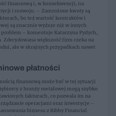
ość finansową i, w konsekwencji, na
ycji i rozwoju. – Zamrożone kwoty są
ktorach, bo też wartość kontraktów i
owej są znacznie wyższe niż w innych
a problem – komentuje Katarzyna Pydych,
ch. Zdecydowana większość firm czeka na
odni, ale w skrajnych przypadkach nawet
inowe płatności
ścią finansową może być w tej sytuacji
siębiorcy z branży metalowej mogą szybko
awionych fakturach, co pozwala im na
arządzanie operacjami oraz inwestycje –
inansowania biznesu z Bibby Financial