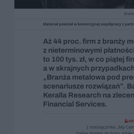
Branż
Materiał powstał w komercyjnej współpracy z par
Aż 44 proc. firm z branży 
z nieterminowymi płatnoś
to 100 tys. zł, w co piątej f
a w skrajnych przypadkach 
„Branża metalowa pod pres
scenariusze rozwiązań”. Ba
Keralla Research na zlecen
Financial Services.
AR
z miesięcznika „My Co
Zyskaj dostęp do bazy artyk