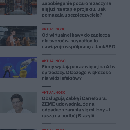
Zapobieganie pożarom zaczyna
się już na etapie projektu. Jak
pomagają ubezpieczyciele?
AKTUALNOŚCI
Od wirtualnej kawy do zaplecza
dla twórców. buycoffee.to
nawiązuje współpracę z JackSEO
AKTUALNOŚCI
Firmy wydają coraz więcej na AI w
sprzedaży. Dlaczego większość
nie widzi efektów?
AKTUALNOŚCI
Obsługują Żabkę i Carrefoura.
ZEME udowadnia, że na
odpadach zarabia się miliony – i
rusza na podbój Brazylii
AKTUALNOŚCI