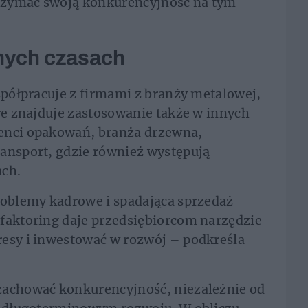
utrzymać swoją konkurencyjność na tym
nych czasach
współpracuje z firmami z branży metalowej,
óre znajduje zastosowanie także w innych
cenci opakowań, branża drzewna,
ransport, gdzie również występują
ach.
roblemy kadrowe i spadająca sprzedaż
 faktoring daje przedsiębiorcom narzędzie
resy i inwestować w rozwój – podkreśla
zachować konkurencyjność, niezależnie od