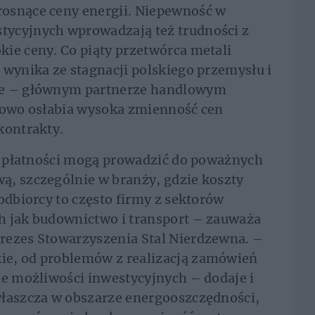
osnące ceny energii. Niepewność w
tycyjnych wprowadzają też trudności z
ie ceny. Co piąty przetwórca metali
 wynika ze stagnacji polskiego przemysłu i
ce – głównym partnerze handlowym
tkowo osłabia wysoka zmienność cen
kontrakty.
ię płatności mogą prowadzić do poważnych
ą, szczególnie w branży, gdzie koszty
odbiorcy to często firmy z sektorów
h jak budownictwo i transport – zauważa
rezes Stowarzyszenia Stal Nierdzewna. –
ie, od problemów z realizacją zamówień
ie możliwości inwestycyjnych – dodaje i
właszcza w obszarze energooszczędności,