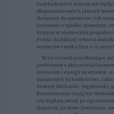
nadchodzących miesiącach będą r
długoterminowych planach inwes
dostępem do surowców i ich wysok
informuje o spadku sprzedaży, co
kryzysu w niemieckiej gospodar
Polski. Stabilność sektora doda
surowców i walka firm o te same 
– W tej sytuacji przedłużające s
problemów z płynnością finansow
surowców i energii są wysokie, a 
narażonych na bankructwa, takic
Andrzej Michalski-Stępkowski, p
Konsekwencje mogą być wielorak
czy wypłatą pensji po ograniczen
tłumaczy, że nowe inwestycje, z