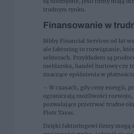
są niezbędne, jeśli firmy mają 
trudnym rynku.
Finansowanie w trud
Bibby Financial Services od lat 
ale faktoring to rozwiązanie, kt
sektorach. Przykładem są produ
meblarska, handel hurtowy czy t
znaczące opóźnienia w płatności
– W czasach, gdy ceny energii, p
ograniczają możliwości rozwoju,
pozwalające przetrwać trudne ok
Piotr Taras.
Dzięki faktoringowi firmy mogą 