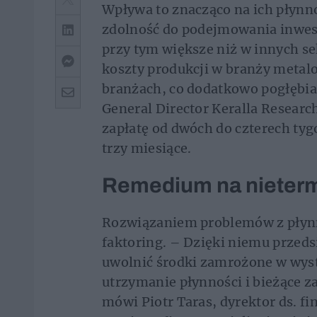
Wpływa to znacząco na ich płynn
zdolność do podejmowania inwest
przy tym większe niż w innych se
koszty produkcji w branży metal
branżach, co dodatkowo pogłębi
General Director Keralla Resear
zapłatę od dwóch do czterech tyg
trzy miesiące.
Remedium na nieterm
Rozwiązaniem problemów z płynno
faktoring. – Dzięki niemu przed
uwolnić środki zamrożone w wyst
utrzymanie płynności i bieżące z
mówi Piotr Taras, dyrektor ds. f