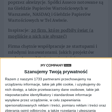
poprzez akwizycje. Spółki Asseco notowane są
na Giełdzie Papierów Wartościowych w
Warszawie, NASDAQ i Giełdzie Papierów
Wartościowych w Tel Awiwie.
Inspiracje:
20 firm, które podbiły świat (a
mogliście o nich nie słyszeć)
Firma chętnie współpracuje ze startupami i
młodymi innowatorami. Jakich projektów
szuka Asseco? Co jest najważniejsze przy
współpracy z dużą firmą? O tym - o raz o
historii Asseco - rozmawiamy z Markiem
Szanujemy Twoją prywatność
Pankiem.
Razem z naszymi 1733 partnerami przechowujemy na
urządzeniu informacje, takie jak pliki cookie, i uzyskujemy do
nich dostęp, a także przetwarzamy dane osobowe, takie jak
niepowtarzalne identyfikatory i standardowe informacje
wysyłane przez urządzenie, w celu zapewniania
spersonalizowanych reklam i treści, pomiaru reklam i treści oraz
zbierania opinii odbiorców, a także rozwijania i ulepszania