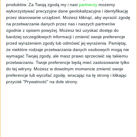
produktów.
Za Twoją zgodą my i nasi
partnerzy
możemy
wykorzystywać precyzyjne dane geolokalizacyjne i identyfikację
przez skanowanie urządzeń. Możesz kliknąć, aby wyrazić zgodę
na przetwarzanie danych przez nas i naszych partnerów
zgodnie z opisem powyżej. Możesz też uzyskać dostęp do
bardziej szczegółowych informacji i zmienić swoje preferencje
przed wyrażeniem zgody lub odmówić jej wyrażenia.
Pamiętaj,
że niektóre rodzaje przetwarzania danych osobowych mogą nie
wymagać Twojej zgody, ale masz prawo sprzeciwić się takiemu
przetwarzaniu. Twoje preferencje będą mieć zastosowanie tylko
Partnerami wydarzenia "Polska Wschodnia.
do tej witryny. Możesz w dowolnym momencie zmienić swoje
Szlakiem przedsiębiorczości" - podczas
preferencje lub wycofać zgodę, wracając na tę stronę i klikając
którego miała miejsce rozmowa - byli:
przycisk "Prywatność" na dole strony.
Rzeszowska Agencja Rozwoju Regionalnego,
Polska Agencja Rozwoju Przedsiębiorczości,
Podkarpacki Park Naukowo-Technologiczny
Aeropolis, Carpathian Startup Fest, NCBR
Investment Fund ASI S.A.