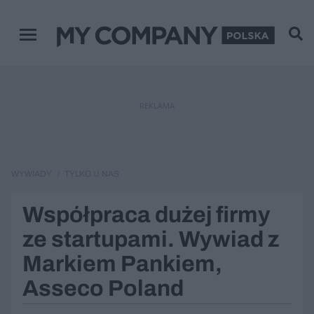
Menu główne
REKLAMA
WYWIADY
TYLKO U NAS
Współpraca dużej firmy
ze startupami. Wywiad z
Markiem Pankiem,
Asseco Poland