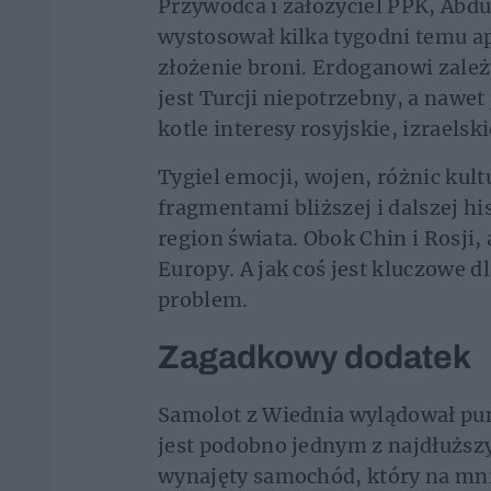
Przywódca i założyciel PPK, Abdu
wystosował kilka tygodni temu a
złożenie broni. Erdoganowi zależ
jest Turcji niepotrzebny, a nawet
kotle interesy rosyjskie, izraelski
Tygiel emocji, wojen, różnic kul
fragmentami bliższej i dalszej h
region świata. Obok Chin i Rosji,
Europy. A jak coś jest kluczowe d
problem.
Zagadkowy dodatek
Samolot z Wiednia wylądował punk
jest podobno jednym z najdłuższy
wynajęty samochód, który na mnie