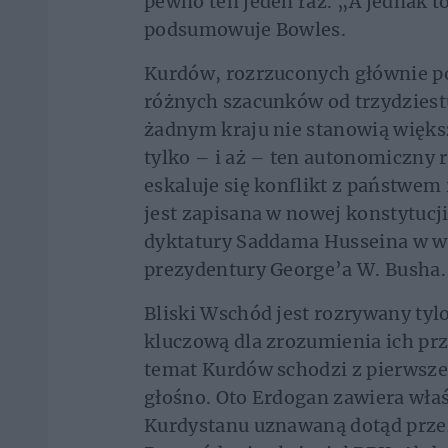
pewno ten jeden raz. „A jednak t
podsumowuje Bowles.
Kurdów, rozrzuconych głównie po I
różnych szacunków od trzydziest
żadnym kraju nie stanowią większ
tylko – i aż – ten autonomiczny 
eskaluje się konflikt z państwe
jest zapisana w nowej konstytucj
dyktatury Saddama Husseina w w
prezydentury George’a W. Busha.
Bliski Wschód jest rozrywany ty
kluczową dla zrozumienia ich prz
temat Kurdów schodzi z pierwszego
głośno. Oto Erdogan zawiera właś
Kurdystanu uznawaną dotąd przez 