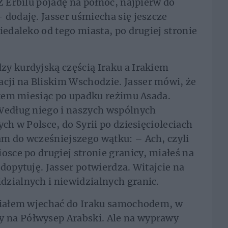
Z Erbilu pojadę na północ, najpierw do
 dodaję. Jasser uśmiecha się jeszcze
iedaleko od tego miasta, po drugiej stronie
y kurdyjską częścią Iraku a Irakiem
ji na Bliskim Wschodzie. Jasser mówi, że
zatem miesiąc po upadku reżimu Asada.
 Według niego i naszych wspólnych
ych w Polsce, do Syrii po dziesięcioleciach
am do wcześniejszego wątku: – Ach, czyli
osce po drugiej stronie granicy, miałeś na
dopytuję. Jasser potwierdza. Witajcie na
zialnych i niewidzialnych granic.
hciałem wjechać do Iraku samochodem, w
 na Półwysep Arabski. Ale na wyprawy