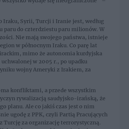
o wszystko wydaje się nieograniczone” –
raku, Syrii, Turcji i Iranie jest, według
u paru do czterdziestu paru milionów. W
ości. Nie mają swojego państwa, istnieje
region w północnym Iraku. Co parę lat
m irackim, mimo że autonomia kurdyjska
i uchwalonej w 2005 r., po upadku
yniku wojny Ameryki z Irakiem, za
loma konfliktami, a przede wszystkim
yczyn rywalizacją saudyjsko-irańską, że
 planu. Ale co jakiś czas jest o nim
nie ugodę z PPK, czyli Partią Pracujących
Turcję za organizację terrorystyczną.