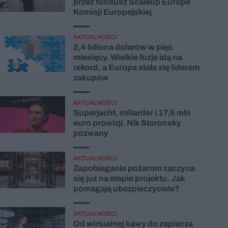
przez fundusz Scaleup Europe
Komisji Europejskiej
AKTUALNOŚCI
2,4 biliona dolarów w pięć
miesięcy. Wielkie fuzje idą na
rekord, a Europa stała się liderem
zakupów
AKTUALNOŚCI
Superjacht, miliarder i 17,5 mln
euro prowizji. Nik Storonsky
pozwany
AKTUALNOŚCI
Zapobieganie pożarom zaczyna
się już na etapie projektu. Jak
pomagają ubezpieczyciele?
AKTUALNOŚCI
Od wirtualnej kawy do zaplecza