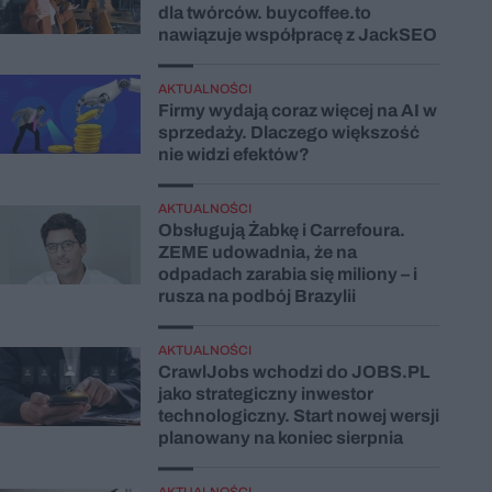
dla twórców. buycoffee.to
nawiązuje współpracę z JackSEO
AKTUALNOŚCI
Firmy wydają coraz więcej na AI w
sprzedaży. Dlaczego większość
nie widzi efektów?
AKTUALNOŚCI
Obsługują Żabkę i Carrefoura.
ZEME udowadnia, że na
odpadach zarabia się miliony – i
rusza na podbój Brazylii
AKTUALNOŚCI
CrawlJobs wchodzi do JOBS.PL
jako strategiczny inwestor
technologiczny. Start nowej wersji
planowany na koniec sierpnia
AKTUALNOŚCI