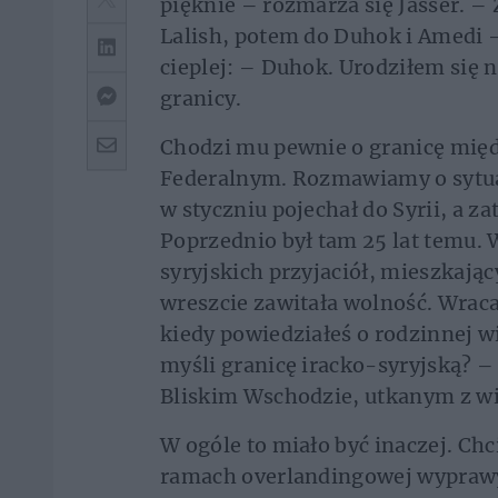
pięknie – rozmarza się Jasser. – 
Lalish, potem do Duhok i Amedi –
cieplej: – Duhok. Urodziłem się n
granicy.
Chodzi mu pewnie o granicę międz
Federalnym. Rozmawiamy o sytuac
w styczniu pojechał do Syrii, a 
Poprzednio był tam 25 lat temu.
syryjskich przyjaciół, mieszkając
wreszcie zawitała wolność. Wrac
kiedy powiedziałeś o rodzinnej wi
myśli granicę iracko-syryjską? – 
Bliskim Wschodzie, utkanym z wid
W ogóle to miało być inaczej. C
ramach overlandingowej wyprawy