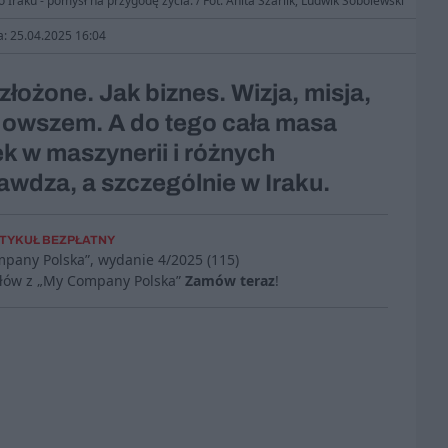
 Iraku - pomysł na przygodę życia. / Fot. Anita Szarlik, Ludwik Sobolewski
a: 25.04.2025 16:04
łożone. Jak biznes. Wizja, misja,
– owszem. A do tego cała masa
k w maszynerii i różnych
awdza, a szczególnie w Iraku.
TYKUŁ BEZPŁATNY
mpany Polska”, wydanie
4/2025 (115)
ułów z „My Company Polska”
Zamów teraz
!