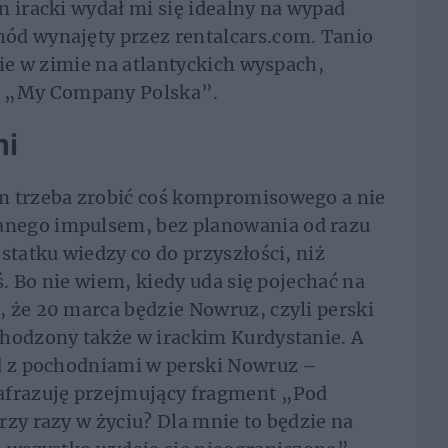
n iracki wydał mi się idealny na wypad
ód wynajęty przez rentalcars.com. Tanio
nie w zimie na atlantyckich wyspach,
 „My Company Polska”.
mi
m trzeba zrobić coś kompromisowego a nie
nego impulsem, bez planowania od razu
statku wiedzy co do przyszłości, niż
ś. Bo nie wiem, kiedy uda się pojechać na
 że 20 marca będzie Nowruz, czyli perski
chodzony także w irackim Kurdystanie. A
ód z pochodniami w perski Nowruz –
afrazuję przejmujący fragment „Pod
rzy razy w życiu? Dla mnie to będzie na