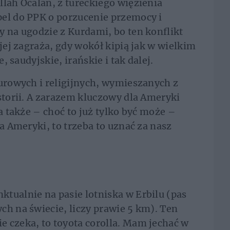
llah Ocalan, z tureckiego więzienia
pel do PPK o porzucenie przemocy i
y na ugodzie z Kurdami, bo ten konflikt
 jej zagraża, gdy wokół kipią jak w wielkim
e, saudyjskie, irańskie i tak dalej.
turowych i religijnych, wymieszanych z
istorii. A zarazem kluczowy dla Ameryki
 a także – choć to już tylko być może –
la Ameryki, to trzeba to uznać za nasz
tualnie na pasie lotniska w Erbilu (pas
ch na świecie, liczy prawie 5 km). Ten
 czeka, to toyota corolla. Mam jechać w