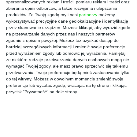
Od czasu funkcjonowania ulgi badawczo-
spersonalizowanych reklam i treści, pomiaru reklam i treści oraz
rozwojowej (tj. od 2016 roku) wydano wiele
zbierania opinii odbiorców, a także rozwijania i ulepszania
interpretacji w zakresie analizy charakteru
produktów.
Za Twoją zgodą my i nasi
partnerzy
możemy
wykorzystywać precyzyjne dane geolokalizacyjne i identyfikację
prowadzonej działalności w odniesieniu do
przez skanowanie urządzeń. Możesz kliknąć, aby wyrazić zgodę
definicji prac tzw. badawczo-rozwojowych.
na przetwarzanie danych przez nas i naszych partnerów
Zdecydowana większość interpretacji dotyczy
zgodnie z opisem powyżej. Możesz też uzyskać dostęp do
tworzonych produktów np. maszyn, leków
bardziej szczegółowych informacji i zmienić swoje preferencje
oraz rozwiązań z zakresu informatyki (m.in.
przed wyrażeniem zgody lub odmówić jej wyrażenia.
Pamiętaj,
rozwój nowego oprogramowania).
że niektóre rodzaje przetwarzania danych osobowych mogą nie
wymagać Twojej zgody, ale masz prawo sprzeciwić się takiemu
Nie tylko produkt, także
przetwarzaniu. Twoje preferencje będą mieć zastosowanie tylko
do tej witryny. Możesz w dowolnym momencie zmienić swoje
preferencje lub wycofać zgodę, wracając na tę stronę i klikając
proces
przycisk "Prywatność" na dole strony.
Definicja ustawowa ulgi wskazuje jednak, że
nie tylko produkt, ale i proces zachodzący
wewnątrz przedsiębiorstwa może być
innowacyjny, a prace nad jego opracowaniem
mogą stanowić element działalności