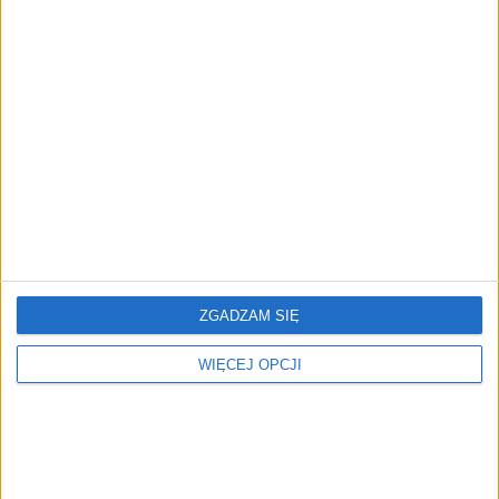
Gaius-Lex i SGB Bank
Wyższa kwota wolna od
razem. Polski startup
podatku. Jest propozycja
pomoże wykorzystać AI w
projektu ustawy
bankowości spółdzielczej
ZGADZAM SIĘ
WIĘCEJ OPCJI
To, co „standardowe” na
Seniorzy przecierają oczy
rynku, nie zawsze jest
ze zdumienia. Tak wygląda
konieczne. Wywiad z
realna wypłata trzynastki
Maciejem Pelcem