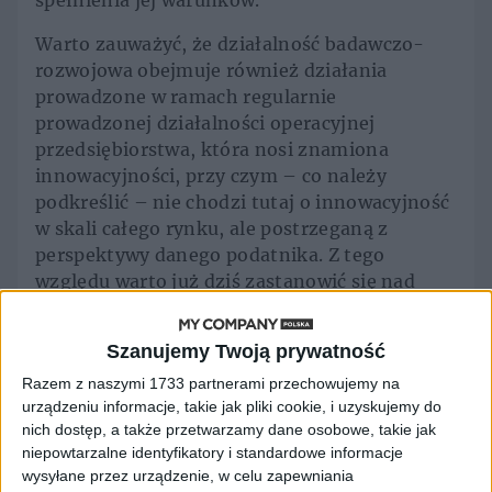
spełnienia jej warunków.
Warto zauważyć, że działalność badawczo-
rozwojowa obejmuje również działania
prowadzone w ramach regularnie
prowadzonej działalności operacyjnej
przedsiębiorstwa, która nosi znamiona
innowacyjności, przy czym – co należy
podkreślić – nie chodzi tutaj o innowacyjność
w skali całego rynku, ale postrzeganą z
perspektywy danego podatnika. Z tego
względu warto już dziś zastanowić się nad
prowadzonymi działaniami w kontekście
przepisów o uldze.
Szanujemy Twoją prywatność
Czy tylko nowe produkty
Razem z naszymi 1733 partnerami przechowujemy na
urządzeniu informacje, takie jak pliki cookie, i uzyskujemy do
dają szansę na ulgę?
nich dostęp, a także przetwarzamy dane osobowe, takie jak
niepowtarzalne identyfikatory i standardowe informacje
wysyłane przez urządzenie, w celu zapewniania