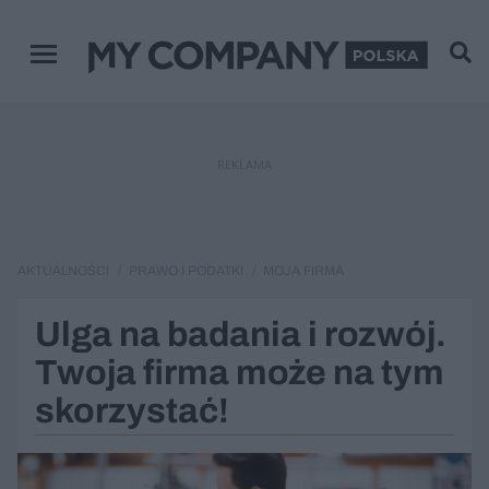
Menu główne
REKLAMA
AKTUALNOŚCI
PRAWO I PODATKI
MOJA FIRMA
Ulga na badania i rozwój.
Twoja firma może na tym
skorzystać!