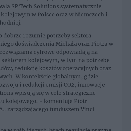
wala SP Tech Solutions systematycznie
 kolejowym w Polsce oraz w Niemczech i
chodniej.
o dobrze rozumie potrzeby sektora
niego doświadczenia Michała oraz Piotra w
h rozwiązania cyfrowe odpowiadają na
d sektorem kolejowym, w tym na potrzebę
zdów, redukcję kosztów operacyjnych oraz
wych. W kontekście globalnym, gdzie
zwoju i redukcji emisji CO2, innowacje
ons wpisują się w cele strategiczne
tu kolejowego. - komentuje Piotr
.A., zarządzającego funduszem Vinci
ce w najbliższych latach regulacje prawne