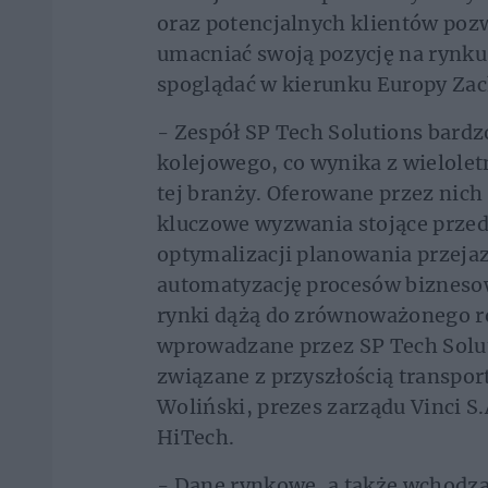
oraz potencjalnych klientów poz
umacniać swoją pozycję na rynku
spoglądać w kierunku Europy Za
- Zespół SP Tech Solutions bardz
kolejowego, co wynika z wielolet
tej branży. Oferowane przez nic
kluczowe wyzwania stojące prze
optymalizacji planowania przeja
automatyzację procesów bizneso
rynki dążą do zrównoważonego ro
wprowadzane przez SP Tech Soluti
związane z przyszłością transpor
Woliński, prezes zarządu Vinci S
HiTech.
- Dane rynkowe, a także wchodzą