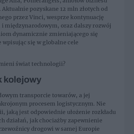
dge Alfa, Pomerangels, aniołów biznesu
 Aktualnie pozyskane 12 mln złotych od
nego przez Vinci, wesprze kontynuację
m i międzynarodowym, oraz dalszy rozwój
niom dynamicznie zmieniającego się
 wpisując się w globalne cele
mieni świat technologii?
k kolejowy
dowym transporcie towarów, a jej
 zakrojonym procesem logistycznym. Nie
ii, jaką jest odpowiednie ułożenie rozkładu
ch działań, jak chociażby zapewnienie
rzewoźnicy drogowi w samej Europie