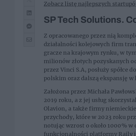
Zobacz listę najlepszych startup
SP Tech Solutions. Co
Z opracowanego przez nią kompl
działalności kolejowych firm tra
gracze na krajowym rynku, w tym
milionów złotych pozyskanych od
przez Vinci S.A, posłuży spółce d
polskim oraz dalszą ekspansję w 
Założona przez Michała Pawłowski
2019 roku, a z jej usług skorzysta
Olavion, a także firmy niemiecki
przychody, które w 2023 roku prz
notując wzrost o około 1000% w d
funkcjonalności platformy Raily 