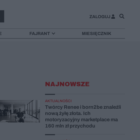
ZALOGUJ
E
FAJRANT
MIESIĘCZNIK
NAJNOWSZE
AKTUALNOŚCI
Twórcy Renee i born2be znaleźli
nową żyłę złota. Ich
motoryzacyjny marketplace ma
160 mln zł przychodu