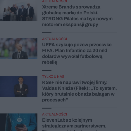
AKTUALNOŚCI
Xtreme Brands sprowadza
globalną markę do Polski.
STRONG Pilates ma być nowym
motorem ekspansji grupy
AKTUALNOŚCI
UEFA szykuje pozew przeciwko
FIFA. Plan Infantino za 20 mld
dolarów wywołał futbolową
rebelię
TYLKO U NAS
KSeF nie naprawi twojej firmy.
Vaidas Knieža (Fitek): „To system,
który brutalnie obnaża bałagan w
procesach”
AKTUALNOŚCI
ElevenLabs z kolejnym
strategicznym partnerstwem.