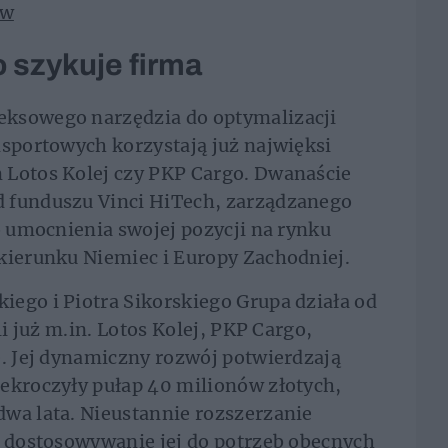
ów
 szykuje firma
eksowego narzędzia do optymalizacji
nsportowych korzystają już najwięksi
 Lotos Kolej czy PKP Cargo. Dwanaście
 funduszu Vinci HiTech, zarządzanego
o umocnienia swojej pozycji na rynku
kierunku Niemiec i Europy Zachodniej.
ego i Piotra Sikorskiego Grupa działa od
li już m.in. Lotos Kolej, PKP Cargo,
e. Jej dynamiczny rozwój potwierdzają
ekroczyły pułap 40 milionów złotych,
wa lata. Nieustannie rozszerzanie
i dostosowywanie jej do potrzeb obecnych