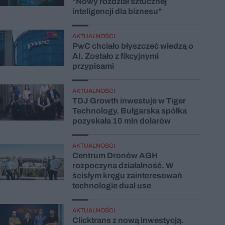
"Nowy rozdział sztucznej
inteligencji dla biznesu"
AKTUALNOŚCI
PwC chciało błyszczeć wiedzą o
AI. Zostało z fikcyjnymi
przypisami
AKTUALNOŚCI
TDJ Growth inwestuje w Tiger
Technology. Bułgarska spółka
pozyskała 10 mln dolarów
AKTUALNOŚCI
Centrum Dronów AGH
rozpoczyna działalność. W
ścisłym kręgu zainteresowań
technologie dual use
AKTUALNOŚCI
Clicktrans z nową inwestycją.