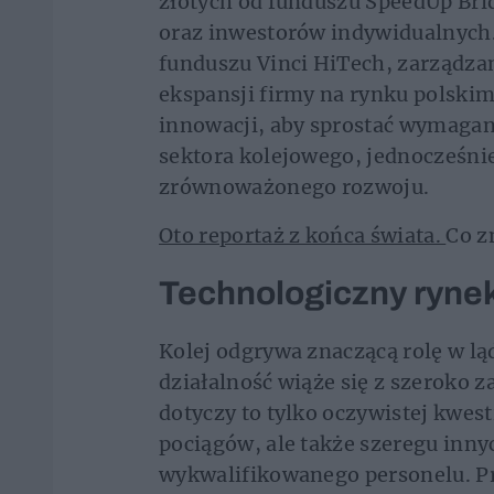
złotych od funduszu SpeedUp Bri
oraz inwestorów indywidualnych.
funduszu Vinci HiTech, zarządza
ekspansji firmy na rynku polski
innowacji, aby sprostać wymaga
sektora kolejowego, jednocześnie
zrównoważonego rozwoju.
Oto reportaż z końca świata.
Co z
Technologiczny ryne
Kolej odgrywa znaczącą rolę w lą
działalność wiąże się z szeroko
dotyczy to tylko oczywistej kwest
pociągów, ale także szeregu inny
wykwalifikowanego personelu. P