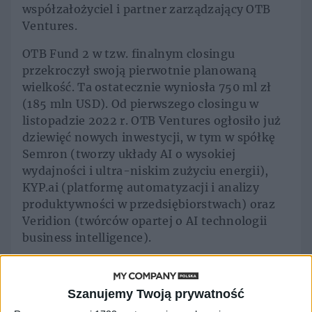
współzałożyciel i partner zarządzający OTB
Ventures.
OTB Fund 2 w tzw. finalnym closingu
przekroczył swoją pierwotnie planowaną
wielkość. Ta ostatecznie wyniosła 750 ml zł
(185 mln USD). Od pierwszego closingu w
listopadzie 2022 r. OTB Ventures ogłosiło już
dziewięć nowych inwestycji, w tym w spółkę
Semron (tworzy układy AI o wysokiej
wydajności i ultra-niskim zużyciu energii),
KYP.ai (platformę automatyzacji i analizy
produktywności w przedsiębiorstwach) oraz
Veridion (twórców opartej o AI technologii
business intelligence).
Wśród inwestorów
Szanujemy Twoją prywatność
funduszu znalazło się