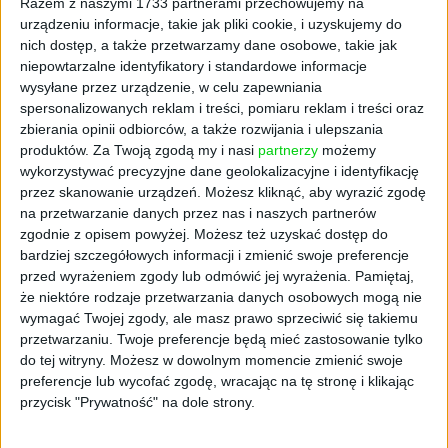
Razem z naszymi 1733 partnerami przechowujemy na
urządzeniu informacje, takie jak pliki cookie, i uzyskujemy do
NATO
nich dostęp, a także przetwarzamy dane osobowe, takie jak
niepowtarzalne identyfikatory i standardowe informacje
Wśród inwestorów instytucjonalnych OTB
wysyłane przez urządzenie, w celu zapewniania
Fund 2 znajduje się NATO Innovation Fund
spersonalizowanych reklam i treści, pomiaru reklam i treści oraz
zbierania opinii odbiorców, a także rozwijania i ulepszania
(NIF), uruchomiony przez 22 sojuszników
produktów.
Za Twoją zgodą my i nasi
partnerzy
możemy
NATO podczas szczytu w Madrycie w 2022 r.,
wykorzystywać precyzyjne dane geolokalizacyjne i identyfikację
Jego celem jest wspieranie startupów i innych
przez skanowanie urządzeń. Możesz kliknąć, aby wyrazić zgodę
funduszy VC w rozwoju innowacyjnych
na przetwarzanie danych przez nas i naszych partnerów
technologii deeptech o wysokim potencjale
zgodnie z opisem powyżej. Możesz też uzyskać dostęp do
podwójnego zastosowania (cywilnego i
bardziej szczegółowych informacji i zmienić swoje preferencje
wojskowego).
przed wyrażeniem zgody lub odmówić jej wyrażenia.
Pamiętaj,
że niektóre rodzaje przetwarzania danych osobowych mogą nie
- OTB Ventures i NATO Innovation Fund
wymagać Twojej zgody, ale masz prawo sprzeciwić się takiemu
dzielą pasję do technologii oraz startupów z
przetwarzaniu. Twoje preferencje będą mieć zastosowanie tylko
do tej witryny. Możesz w dowolnym momencie zmienić swoje
sektora deeptech, inwestując w ambitnych
preferencje lub wycofać zgodę, wracając na tę stronę i klikając
przedsiębiorców, aby zapewnić bezpieczną
przycisk "Prywatność" na dole strony.
przyszłość dla miliarda obywateli Sojuszu
NATO. Nasz flagowy fundusz o wartości 1