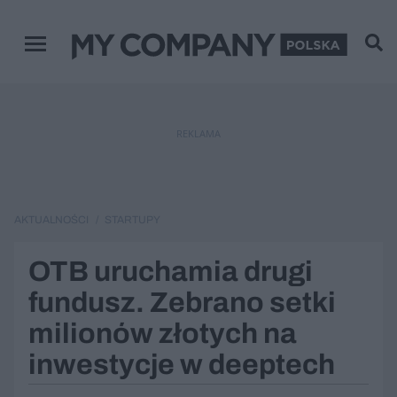
Menu główne
REKLAMA
AKTUALNOŚCI
STARTUPY
OTB uruchamia drugi
fundusz. Zebrano setki
milionów złotych na
inwestycje w deeptech