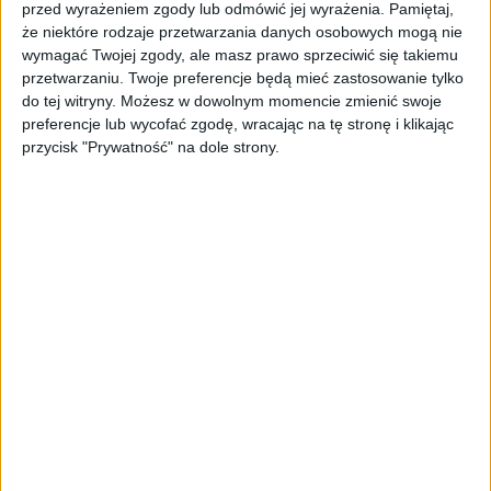
możliwość pieczętowania takich dokumentów
przed wyrażeniem zgody lub odmówić jej wyrażenia.
Pamiętaj,
jak zaświadczenia o niezdolności do pracy,
że niektóre rodzaje przetwarzania danych osobowych mogą nie
wnioski o dodatkowe zwroty kosztów, faktury
wymagać Twojej zgody, ale masz prawo sprzeciwić się takiemu
przetwarzaniu. Twoje preferencje będą mieć zastosowanie tylko
za refundowane terapie czy też zabiegi.
do tej witryny. Możesz w dowolnym momencie zmienić swoje
Dodatkowo są one konwertowane z plików
preferencje lub wycofać zgodę, wracając na tę stronę i klikając
Office, PDF lub obrazów do formatu PDF/A-
przycisk "Prywatność" na dole strony.
2b, a następnie opieczętowane obowiązkową
pieczęcią kwalifikowaną w celu
długoterminowego przechowywania. W
oparciu o dostarczone przez SIGNIUS
rozwiązanie możliwe jest wykonywanie do 30
mln operacji pieczętowania na godzinę.
Sprawdź też:
Radix Ventures pozyskał 10 mln
euro na inwestycje w startupy. Pieniądze
przekazało PFR Ventures
- Przez długi czas byliśmy ograniczeni
ograniczoną liczbą czytników kart
inteligentnych podłączonych fizycznie do