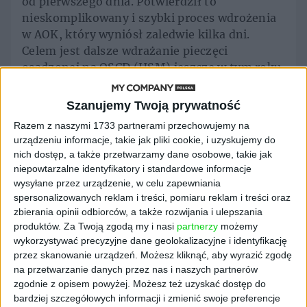
od pierwszego dnia. Potwierdził to
nieskomplikowany i szybki proces wdrożenia
w AOK, który wyniósł zaledwie kilka dni.
Celem jest dalsze wdrażanie pieczęci
osadzonej na QSCD (HSM) jeszcze w tym roku,
a tym samym zwiększenie rocznego
wolumenu automatycznie pieczętowanych
Szanujemy Twoją prywatność
dokumentów - wyjaśnia Jack Piekarski,
Razem z naszymi 1733 partnerami przechowujemy na
współzałożyciel i VP Sales SIGNIUS.
urządzeniu informacje, takie jak pliki cookie, i uzyskujemy do
nich dostęp, a także przetwarzamy dane osobowe, takie jak
Jak tłumaczą przedstawiciele spółki,
niepowtarzalne identyfikatory i standardowe informacje
najnowsze rozwiązanie od SIGNIUS zastępuje
wysyłane przez urządzenie, w celu zapewniania
karty i czytniki kart sprzętowym modułem
spersonalizowanych reklam i treści, pomiaru reklam i treści oraz
bezpieczeństwa (HSM), który może być
zbierania opinii odbiorców, a także rozwijania i ulepszania
obsługiwany we własnym centrum danych
produktów.
Za Twoją zgodą my i nasi
partnerzy
możemy
wykorzystywać precyzyjne dane geolokalizacyjne i identyfikację
firmy i jest certyfikowany jako kwalifikowane
przez skanowanie urządzeń. Możesz kliknąć, aby wyrazić zgodę
urządzenie do tworzenia pieczęci (QSCD)
na przetwarzanie danych przez nas i naszych partnerów
zgodnie z rozporządzeniem Unii Europejskiej
zgodnie z opisem powyżej. Możesz też uzyskać dostęp do
eIDAS. Technologia firmy SIGNIUS daje
bardziej szczegółowych informacji i zmienić swoje preferencje