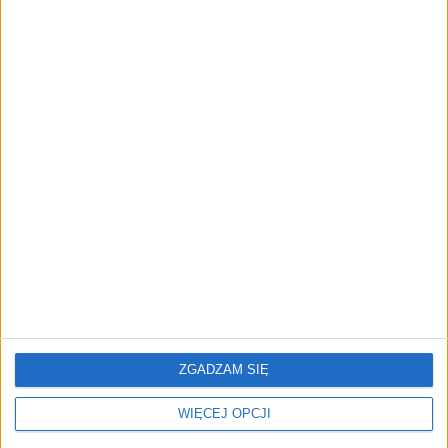
870 mln zł długu. Polacy
Sama możliwość wyboru
masowo nie płacą
to za mało. Jak "grupówki"
zmieniają rynek
ubezpieczeń
Ubezpieczenia grupowe,
Ubezpieczyciel sam
czyli benefit równie ważny
pobierze dane po
co pensja
wymianie dokumentów?
Planowana zmiana
ograniczy formalności
ZGADZAM SIĘ
WIĘCEJ OPCJI